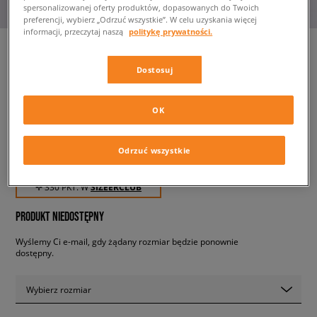
spersonalizowanej oferty produktów, dopasowanych do Twoich
preferencji, wybierz „Odrzuć wszystkie”. W celu uzyskania więcej
informacji, przeczytaj naszą
politykę prywatności.
Dostosuj
HELLY HANSEN W THE
FORESTER (10516011)
damskie, buty zimowe
OK
Odrzuć wszystkie
329,99 zł
z VAT
✛ 330 PKT. W
SIZEERCLUB
PRODUKT NIEDOSTĘPNY
Wyślemy Ci e-mail, gdy żądany rozmiar będzie ponownie
dostępny.
Wybierz rozmiar