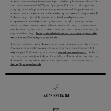
Administratorem danych osobowych jest Marketing Investment Group S.A. z
siedzibą w Krakowie (31-871), os. Dywizjonu 303 paw. 1, udostępnione
powyżej dane będą przetwarzane w prawnie uzasadnionym interesie
administratora, za który uważa się marketing produktów i usług własnych.
Podanie danych jest dobrowolne, aczkolwiek niezbędne w celu
otrzymywania newslettera. Każdy ma prawo do zgłoszenia sprzeciwu
wobec przetwarzania, a także żądania dostępu do danych, sprostowania,
usunięcia lub ograniczenia przetwarzania oraz prawo wniesienia skargi do
Pełną treść oświadczenia o ochronie prywatności
organu nadzorczego.
można znaleźć w Polityce prywatności.
Rabat jest jednorazowy i obowiązuje przez 48 godzin od jego otrzymania.
Znajdziesz go w osobnym mailu, który prześlemy Ci po kliknięciu w link
produktów specjalnych
aktywacyjny. Kod rabatowy nie dotyczy
, nie łączy
się z innymi promocjami i akcjami specjalnymi. Pamiętaj, że zapisując się
do newslettera wyrażasz zgodę na otrzymywanie treści marketingowych.
Szczegóły w regulaminie
.
+48 12 681 84 84