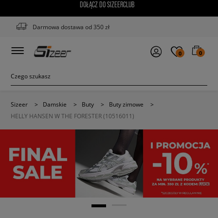
DOŁĄCZ DO SIZEERCLUB
Darmowa dostawa od 350 zł
0
0
Sizeer
>
Damskie
>
Buty
>
Buty zimowe
>
HELLY HANSEN W THE FORESTER (10516011)