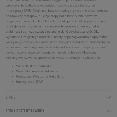
doskonałej trwałości i świetnego wyglądu przez wiele sezonów
użytkowania. Całkowita wodoodporność to zasługa fabrycznej
impregnacji DWR. Dzięki niej buty sprawdzą się świetnie także podczas
opadów czy roztopów, a Twoje stopy pozostaną suche nawet w
najgorszych warunkach. Solidna konstrukcja do kostki w połączeniu z
profesjonalnym systemem sznurowania zapewni Ci maksymalną
stabilność i pomoże stawiać pewne kroki. Oddychająca wyściółka
wykonana z miękkiego materiału tekstylnego zagwarantuje optymalną
wentylację i ochroni delikatną skórę stóp przed otarciami. Amortyzująca
podeszwa z solidnej gumy Helly Grip zadba o skuteczną przyczepność
nawet na wyjątkowo wymagających nawierzchniach. Klasyczna
trekkingowa sylwetka sprawdzi się w wielu zimowych stylizacjach.
Wierzch: skóra naturalna
Wyściółka: materiał tekstylny
Podeszwa: EVA, guma Helly Grip
Impregnacja: DWR
OPINIE
FORMY DOSTAWY I ZWROTY