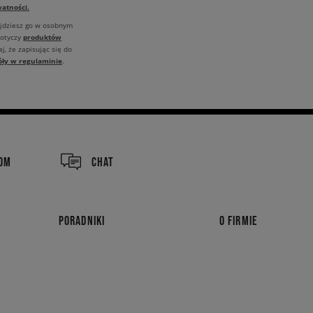
atności.
ajdziesz go w osobnym
produktów
dotyczy
j, że zapisując się do
óły w regulaminie
.
COM
CHAT
PORADNIKI
O FIRMIE