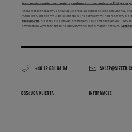
treść oświadczenia o ochronie prywatności można znaleźć w Polityce pryw
Rabat jest jednorazowy i obowiązuje przez 48 godzin od jego otrzymania. Zn
mailu, który prześlemy Ci po kliknięciu w link aktywacyjny. Kod rabatowy nie 
specjalnych
, nie łączy się z innymi promocjami i akcjami specjalnymi. Pamięta
Szczeg
newslettera wyrażasz zgodę na otrzymywanie treści marketingowych.
+48 12 681 84 84
SKLEP@SIZEER.
OBSŁUGA KLIENTA
INFORMACJE