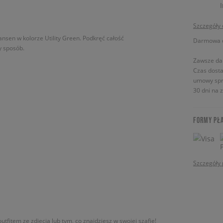
Szczegóły
nsen w kolorze Utility Green. Podkręć całość
Darmowa do
y sposób.
Zawsze da
Czas dosta
umowy spr
30 dni na 
FORMY PŁ
Szczegóły 
utfitem ze zdjęcia lub tym, co znajdziesz w swojej szafie!