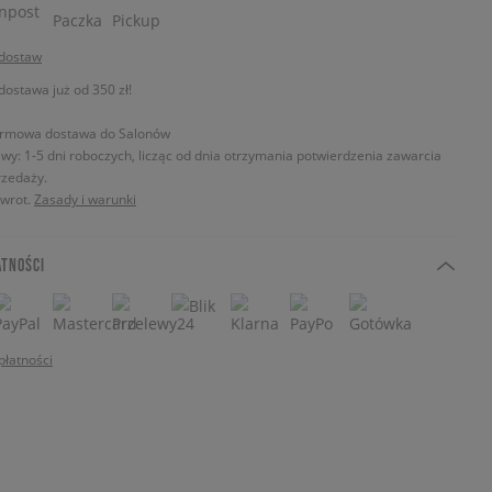
 dostaw
stawa już od 350 zł!
rmowa dostawa do Salonów
wy: 1-5 dni roboczych, licząc od dnia otrzymania potwierdzenia zawarcia
zedaży.
zwrot.
Zasady i warunki
ATNOŚCI
płatności