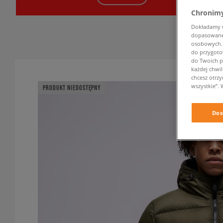
Chronimy
Dokładamy ws
dopasowane 
osobowych. K
do przygoto
do Twoich p
każdej chwil
chcesz otrz
wszystkie”. 
PRODUKT NIEDOSTĘPNY
Dos