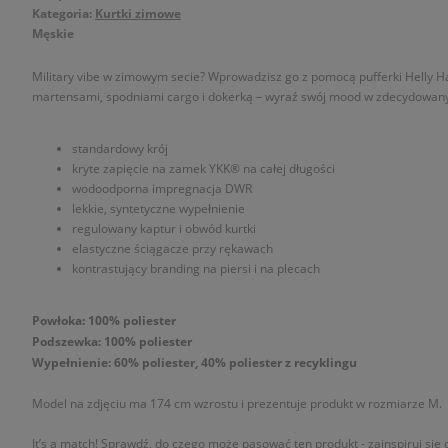
Kategoria:
Kurtki zimowe
Męskie
Military vibe w zimowym secie? Wprowadzisz go z pomocą pufferki Helly Ha
martensami, spodniami cargo i dokerką – wyraź swój mood w zdecydowan
standardowy krój
kryte zapięcie na zamek YKK® na całej długości
wodoodporna impregnacja DWR
lekkie, syntetyczne wypełnienie
regulowany kaptur i obwód kurtki
elastyczne ściągacze przy rękawach
kontrastujący branding na piersi i na plecach
Powłoka: 100% poliester
Podszewka: 100% poliester
Wypełnienie: 60% poliester, 40% poliester z recyklingu
Model na zdjęciu ma 174 cm wzrostu i prezentuje produkt w rozmiarze M.
It’s a match! Sprawdź, do czego może pasować ten produkt - zainspiruj się o