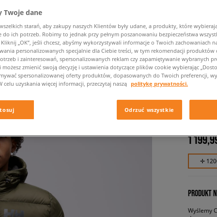
 Twoje dane
zelkich starań, aby zakupy naszych Klientów były udane, a produkty, które wybierają 
do ich potrzeb. Robimy to jednak przy pełnym poszanowaniu bezpieczeństwa wszyst
liknij „OK”, jeśli chcesz, abyśmy wykorzystywali informacje o Twoich zachowaniach na
wania personalizowanych specjalnie dla Ciebie treści, w tym rekomendacji produktó
otrzeb i zainteresowań, spersonalizowanych reklam czy zapamiętywanie wybranych pre
i możesz zmienić swoją decyzję i ustawienia dotyczące plików cookie wybierając „Dostosu
ymywać spersonalizowanej oferty produktów, dopasowanych do Twoich preferencji, wy
HELLY 
W celu uzyskania więcej informacji, przeczytaj naszą
politykę prywatności.
ACTIVE
męskie, k
tosuj
Odrzuć wszystkie
1 199,9
✛ 120
PRODUKT N
Wyślemy Ci