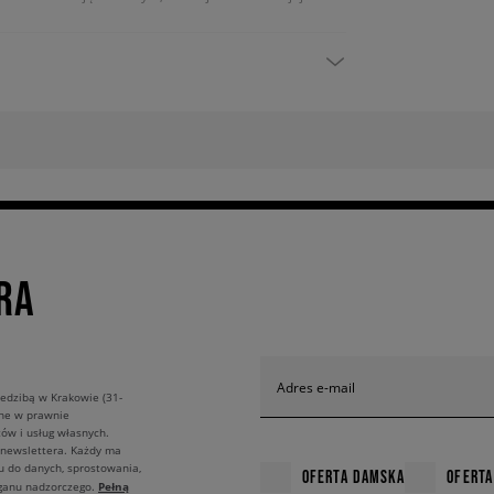
RA
Adres e-mail
edzibą w Krakowie (31-
ane w prawnie
ów i usług własnych.
 newslettera. Każdy ma
u do danych, sprostowania,
OFERTA DAMSKA
OFERTA
Pełną
rganu nadzorczego.