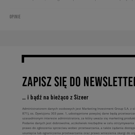
OPINIE
ZAPISZ SIĘ DO NEWSLETTE
… i bądź na bieżąco z Sizeer
Administratorem danych osobowych jest Marketing Investment Group S.A. z si
871), os. Dywizjonu 303 paw. 1, udostępnione powyżej dane będą przetwarz
uzasadnionym interesie administratora, za który uważa się marketing produkt
Podanie danych jest dobrowolne, aczkolwiek niezbędne w celu otrzymywania
prawo do zgłoszenia sprzeciwu wobec przetwarzania, a także żądania dostęp
usunięcia lub ograniczenia przetwarzania oraz prawo wniesienia skargi do o