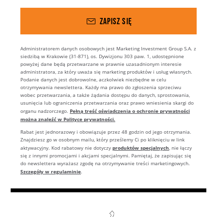
ZAPISZ SIĘ
Administratorem danych osobowych jest Marketing Investment Group S.A. z
siedzibą w Krakowie (31-871), os. Dywizjonu 303 paw. 1, udostępnione
powyżej dane będą przetwarzane w prawnie uzasadnionym interesie
administratora, za który uważa się marketing produktów i usług własnych.
Podanie danych jest dobrowolne, aczkolwiek niezbędne w celu
otrzymywania newslettera. Każdy ma prawo do zgłoszenia sprzeciwu
wobec przetwarzania, a także żądania dostępu do danych, sprostowania,
usunięcia lub ograniczenia przetwarzania oraz prawo wniesienia skargi do
Pełną treść oświadczenia o ochronie prywatności
organu nadzorczego.
można znaleźć w Polityce prywatności.
Rabat jest jednorazowy i obowiązuje przez 48 godzin od jego otrzymania.
Znajdziesz go w osobnym mailu, który prześlemy Ci po kliknięciu w link
produktów specjalnych
aktywacyjny. Kod rabatowy nie dotyczy
, nie łączy
się z innymi promocjami i akcjami specjalnymi. Pamiętaj, że zapisując się
do newslettera wyrażasz zgodę na otrzymywanie treści marketingowych.
Szczegóły w regulaminie
.