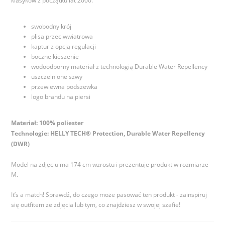
klasyków z początku lat 2000.
swobodny krój
plisa przeciwwiatrowa
kaptur z opcją regulacji
boczne kieszenie
wodoodporny materiał z technologią Durable Water Repellency
uszczelnione szwy
przewiewna podszewka
logo brandu na piersi
Materiał: 100% poliester
Technologie: HELLY TECH® Protection, Durable Water Repellency
(DWR)
Model na zdjęciu ma 174 cm wzrostu i prezentuje produkt w rozmiarze
M.
It’s a match! Sprawdź, do czego może pasować ten produkt - zainspiruj
się outfitem ze zdjęcia lub tym, co znajdziesz w swojej szafie!