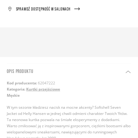
SPRAWDŹ DOSTĘPNOŚĆ W SALONACH
OPIS PRODUKTU
Kod producenta:
62047222
Kategoria:
Kurtki przejściowe
Męskie
W tym sezonie kładziesz nacisk na mocne akcenty? Softshell Seven
Jacket od Helly Hansen w jednej chwili odmieni charakter Twoich ‘fitów.
Ta neonowa kurtka pozwala na śmiałe eksperymenty z dodatkami.
Warto zmiksować ją z inspirowanymi gorpcorem, ciężkimi bootsami albo
wielopanelowymi sneakersami, nawiązującymi do runningowych