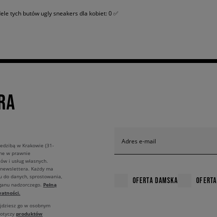
a da gwarancję dobrej amortyzacji i przyczepności na co dzień. Wybierz damskie 
le tych butów ugly sneakers dla kobiet: 0 ✅
uty Fila? Dad shoes na masywnej podeszwie, która kończy się poza upperem, dos
 setów, jak i zgrają się z odważniejszymi zestawami, utrzymanymi w sportowym k
do czarnych kolarek, crop topu i luźnej dżinsowej katany. Do tego czapka z dasz
załóż sportową sukienkęi skórzaną ramoneskę. A może wolisz codzienny minimalizm
RA
pełnij ulubioną hoodielub zarzuć na wierzch bomberkę. Znajdź swój styl i wrzuć na
ami, butami, a może niezbędnymi dodatkami? W Sizeer znajdziesz najlepiej wyse
 dziś stwórz swój wymarzony set z produktami dostępnymi w Sizeer.
Adres e-mail
edzibą w Krakowie (31-
ane w prawnie
ów i usług własnych.
 newslettera. Każdy ma
u do danych, sprostowania,
OFERTA DAMSKA
OFERTA
Pełną
rganu nadzorczego.
atności.
ajdziesz go w osobnym
produktów
dotyczy