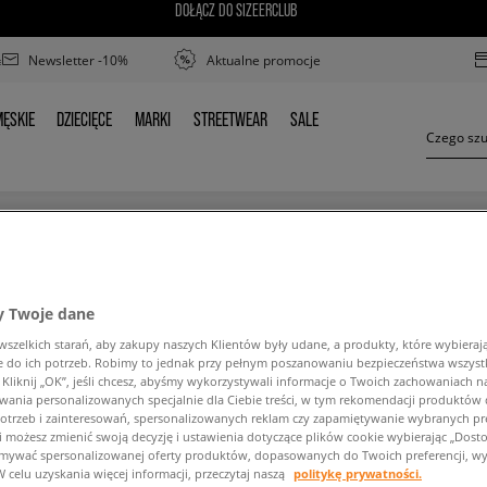
DOŁĄCZ DO SIZEERCLUB
Newsletter -10%
Aktualne promocje
ĘSKIE
DZIECIĘCE
MARKI
STREETWEAR
SALE
MĘSKIE
DZIECIĘCE
MARKI
STREETWEAR
SALE
DAMSKIE SNEAKERSY FILA THROCKET
 Twoje dane
zelkich starań, aby zakupy naszych Klientów były udane, a produkty, które wybierają 
do ich potrzeb. Robimy to jednak przy pełnym poszanowaniu bezpieczeństwa wszyst
liknij „OK”, jeśli chcesz, abyśmy wykorzystywali informacje o Twoich zachowaniach na
wania personalizowanych specjalnie dla Ciebie treści, w tym rekomendacji produktó
otrzeb i zainteresowań, spersonalizowanych reklam czy zapamiętywanie wybranych pre
ść wyszukanej frazy. Spróbuj użyć mniejszej ilośc
i możesz zmienić swoją decyzję i ustawienia dotyczące plików cookie wybierając „Dostosu
ymywać spersonalizowanej oferty produktów, dopasowanych do Twoich preferencji, wy
W celu uzyskania więcej informacji, przeczytaj naszą
politykę prywatności.
POWRÓT DO SKLEPU