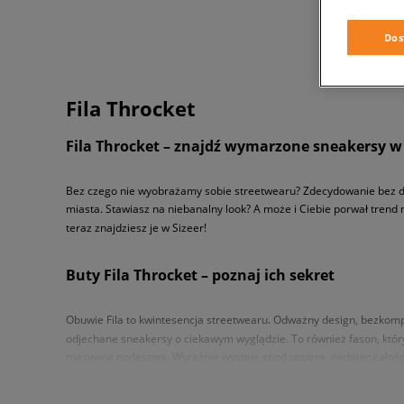
Dos
Fila Throcket
Fila Throcket – znajdź wymarzone sneakersy w 
Bez czego nie wyobrażamy sobie streetwearu? Zdecydowanie bez dob
miasta. Stawiasz na niebanalny look? A może i Ciebie porwał trend na
teraz znajdziesz je w Sizeer!
Buty Fila Throcket – poznaj ich sekret
Obuwie Fila to kwintesencja streetwearu. Odważny design, bezkompr
odjechane sneakersy o ciekawym wyglądzie. To również fason, który 
masywna podeszwa. Wyraźnie wystaje spod uppera, nadając całości 
Wow! Robi wrażenie, prawda? Ale przejdźmy do konkretów. Wierzch b
zapewniając Twoim stopom wsparcie w najbardziej newralgicznych 