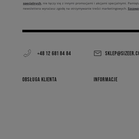
specjalnych
, nie łączy się z innymi promocjami i akcjami specjalnymi. Pamięta
Szczeg
newslettera wyrażasz zgodę na otrzymywanie treści marketingowych.
+48 12 681 84 84
SKLEP@SIZEER.
OBSŁUGA KLIENTA
INFORMACJE