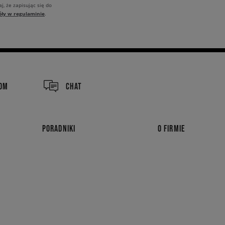
j, że zapisując się do
óły w regulaminie
.
COM
CHAT
PORADNIKI
O FIRMIE