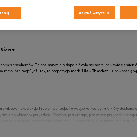
tosuj
Odrzuć wszystkie
Sizeer
rych sneakersów! To one pozwalają dopełnić całą stylówkę, całkowicie zmienić j
 retro inspiracje? Jeśli tak, to propozycja marki
Fila – Throcket
– z pewnością wp
omisowa konstrukcja i retro inspiracje. To wszystko tworzy mix, który doskonal
śmiało wybiega w przyszłość. Komfort, jaki oferuje, jest w tym przypadku przyje
dynamizmu i futurystycznego charakteru. Sneakersy Fila na platformie to must 
uta został wykonany z połączenia trwałej skóryi oddychającego materiału teksty
miejscach i jednocześnie dobrą cyrkulację powietrza. Wnętrze wyściełano przyj