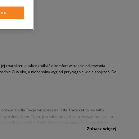
OK
ej charakter, a także zadbać o komfort w trakcie odkrywania
adnie Ci w oko, a niebanalny wygląd przyciągnie wiele spojrzeń. Od
e odzwierciedla Twoją wizję miasta.
Fila Throcket
to nie tylko
mnym dodatkiem. To, co jest widoczne już na pierwszy rzut oka, to
have w Twojej szafie. Grubość podeszwy sięga nawet do 4,5 cm!
Zobacz więcej
lnego. Taki miks sprawdzi się w wiosenno-letnich stylówkach,
emnym w dotyku materiałem tekstylnym, który zapewni komfort