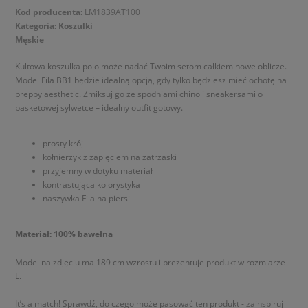
Kod producenta:
LM1839AT100
Kategoria:
Koszulki
Męskie
Kultowa koszulka polo może nadać Twoim setom całkiem nowe oblicze.
Model Fila BB1 będzie idealną opcją, gdy tylko będziesz mieć ochotę na
preppy aesthetic. Zmiksuj go ze spodniami chino i sneakersami o
basketowej sylwetce – idealny outfit gotowy.
prosty krój
kołnierzyk z zapięciem na zatrzaski
przyjemny w dotyku materiał
kontrastująca kolorystyka
naszywka Fila na piersi
Materiał: 100% bawełna
Model na zdjęciu ma 189 cm wzrostu i prezentuje produkt w rozmiarze
L.
It’s a match! Sprawdź, do czego może pasować ten produkt - zainspiruj