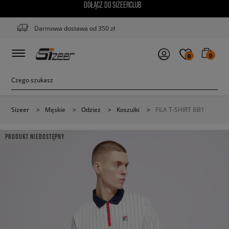
DOŁĄCZ DO SIZEERCLUB
Darmowa dostawa od 350 zł
0
0
Sizeer
>
Męskie
>
Odzież
>
Koszulki
>
FILA T-SHIRT BB1
PRODUKT NIEDOSTĘPNY