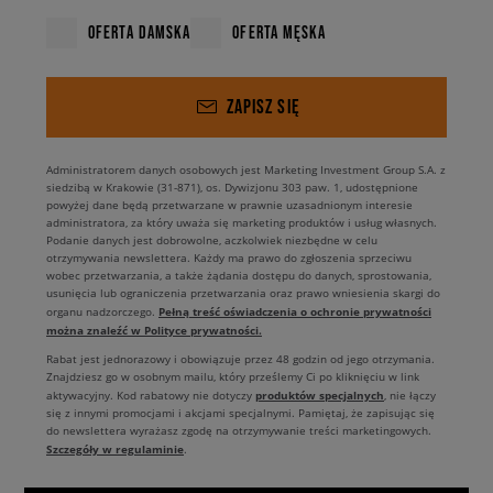
OFERTA DAMSKA
OFERTA MĘSKA
ZAPISZ SIĘ
Administratorem danych osobowych jest Marketing Investment Group S.A. z
siedzibą w Krakowie (31-871), os. Dywizjonu 303 paw. 1, udostępnione
powyżej dane będą przetwarzane w prawnie uzasadnionym interesie
administratora, za który uważa się marketing produktów i usług własnych.
Podanie danych jest dobrowolne, aczkolwiek niezbędne w celu
otrzymywania newslettera. Każdy ma prawo do zgłoszenia sprzeciwu
wobec przetwarzania, a także żądania dostępu do danych, sprostowania,
usunięcia lub ograniczenia przetwarzania oraz prawo wniesienia skargi do
Pełną treść oświadczenia o ochronie prywatności
organu nadzorczego.
można znaleźć w Polityce prywatności.
Rabat jest jednorazowy i obowiązuje przez 48 godzin od jego otrzymania.
Znajdziesz go w osobnym mailu, który prześlemy Ci po kliknięciu w link
produktów specjalnych
aktywacyjny. Kod rabatowy nie dotyczy
, nie łączy
się z innymi promocjami i akcjami specjalnymi. Pamiętaj, że zapisując się
do newslettera wyrażasz zgodę na otrzymywanie treści marketingowych.
Szczegóły w regulaminie
.