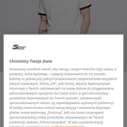
Chronimy Twoje dane
Dokładamy wszelkich starań, aby zakupy naszych Klientów były udane, a
produkty, które wybierają – najlepiej dopasowane do ich potrzeb.
Robimy to jednak przy pełnym poszanowaniu bezpieczeństwa wszystkich
danych osobowych. Kliknij „OK”, jeśli chcesz, abyśmy wykorzystywali
informacje o Twoich zachowaniach na naszej stronie do przygotowania
personalizowanych specjalnie dla Ciebie treści, w tym rekomendacji
FILA T-SHIRT BB1
produktów dopasowanych do Twoich potrzeb i zainteresowań,
męskie, koszulki
spersonalizowanych reklam czy zapamiętywanie wybranych preferencji.
W każdej chwili możesz zmienić swoją decyzję i ustawienia dotyczące
plików cookie wybierając „Dostosuj”. Jeśli nie chcesz otrzymywać
59,99 zł
spersonalizowanej oferty produktów, dopasowanych do Twoich
z VAT
preferencji, wybierz „Odrzuć wszystkie”. W celu uzyskania więcej
informacji, przeczytaj naszą
politykę prywatności.