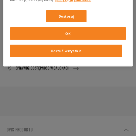
✛ 60 PKT. W
SIZEERCLUB
PRODUKT NIEDOSTĘPNY
Dostosuj
Wyślemy Ci e-mail, gdy żądany rozmiar będzie ponownie
dostępny.
OK
Wybierz rozmiar
Odrzuć wszystkie
SPRAWDŹ DOSTĘPNOŚĆ W SALONACH
OPIS PRODUKTU