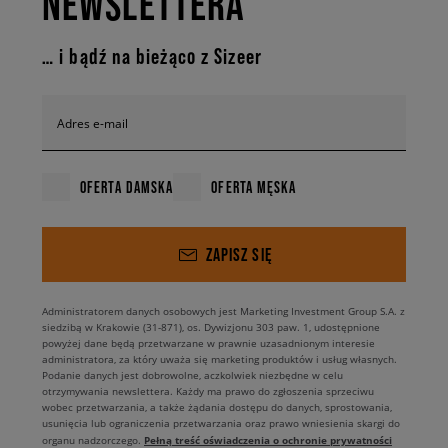
NEWSLETTERA
… i bądź na bieżąco z Sizeer
Adres e-mail
OFERTA DAMSKA
OFERTA MĘSKA
ZAPISZ SIĘ
Administratorem danych osobowych jest Marketing Investment Group S.A. z
siedzibą w Krakowie (31-871), os. Dywizjonu 303 paw. 1, udostępnione
powyżej dane będą przetwarzane w prawnie uzasadnionym interesie
administratora, za który uważa się marketing produktów i usług własnych.
Podanie danych jest dobrowolne, aczkolwiek niezbędne w celu
otrzymywania newslettera. Każdy ma prawo do zgłoszenia sprzeciwu
wobec przetwarzania, a także żądania dostępu do danych, sprostowania,
usunięcia lub ograniczenia przetwarzania oraz prawo wniesienia skargi do
Pełną treść oświadczenia o ochronie prywatności
organu nadzorczego.