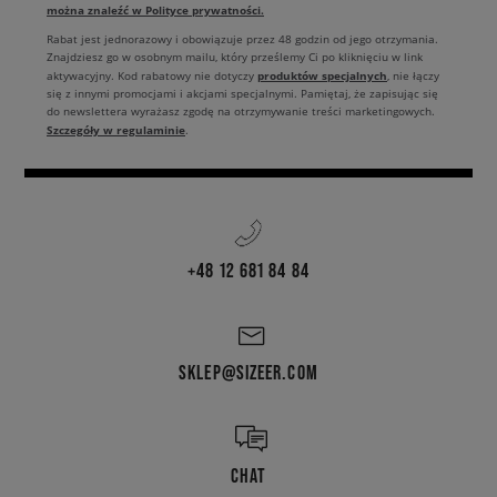
można znaleźć w Polityce prywatności.
Rabat jest jednorazowy i obowiązuje przez 48 godzin od jego otrzymania.
Znajdziesz go w osobnym mailu, który prześlemy Ci po kliknięciu w link
produktów specjalnych
aktywacyjny. Kod rabatowy nie dotyczy
, nie łączy
się z innymi promocjami i akcjami specjalnymi. Pamiętaj, że zapisując się
do newslettera wyrażasz zgodę na otrzymywanie treści marketingowych.
Szczegóły w regulaminie
.
+48 12 681 84 84
SKLEP@SIZEER.COM
CHAT