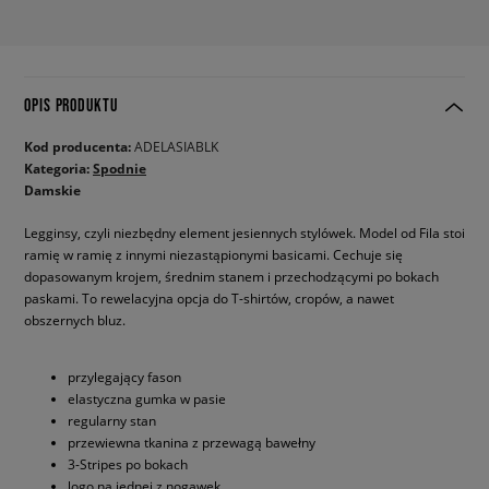
OPIS PRODUKTU
Kod producenta:
ADELASIABLK
Kategoria:
Spodnie
Damskie
Legginsy, czyli niezbędny element jesiennych stylówek. Model od Fila stoi
ramię w ramię z innymi niezastąpionymi basicami. Cechuje się
dopasowanym krojem, średnim stanem i przechodzącymi po bokach
paskami. To rewelacyjna opcja do T-shirtów, cropów, a nawet
obszernych bluz.
przylegający fason
elastyczna gumka w pasie
regularny stan
przewiewna tkanina z przewagą bawełny
3-Stripes po bokach
logo na jednej z nogawek