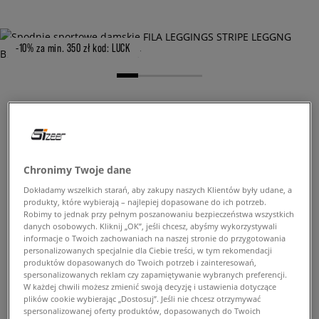
-10% za min. 350 zł kod: LUCK
FILA LEGGINGS STRIPE
LEGGNG BLK/PK
damskie, spodnie
Chronimy Twoje dane
69,99 zł
Dokładamy wszelkich starań, aby zakupy naszych Klientów były udane, a
z VAT
produkty, które wybierają – najlepiej dopasowane do ich potrzeb.
139,99 zł
-50%
(najniższa cena od momentu wprowadzenia produktu)
Robimy to jednak przy pełnym poszanowaniu bezpieczeństwa wszystkich
139,99 zł
-50%
(Cena początkowa)
danych osobowych. Kliknij „OK”, jeśli chcesz, abyśmy wykorzystywali
informacje o Twoich zachowaniach na naszej stronie do przygotowania
personalizowanych specjalnie dla Ciebie treści, w tym rekomendacji
✛ 70 PKT. W
SIZEERCLUB
produktów dopasowanych do Twoich potrzeb i zainteresowań,
spersonalizowanych reklam czy zapamiętywanie wybranych preferencji.
W każdej chwili możesz zmienić swoją decyzję i ustawienia dotyczące
Kolor:
czarny
plików cookie wybierając „Dostosuj”. Jeśli nie chcesz otrzymywać
spersonalizowanej oferty produktów, dopasowanych do Twoich