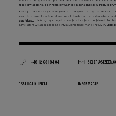
usunięcia lub ograniczenia przetwarzania oraz prawo wniesienia skargi do o
treść oświadczenia o ochronie prywatności można znaleźć w Polityce pryw
Rabat jest jednorazowy i obowiązuje przez 48 godzin od jego otrzymania. Zn
mailu, który prześlemy Ci po kliknięciu w link aktywacyjny. Kod rabatowy nie 
specjalnych
, nie łączy się z innymi promocjami i akcjami specjalnymi. Pamięta
Szczeg
newslettera wyrażasz zgodę na otrzymywanie treści marketingowych.
+48 12 681 84 84
SKLEP@SIZEER.
OBSŁUGA KLIENTA
INFORMACJE