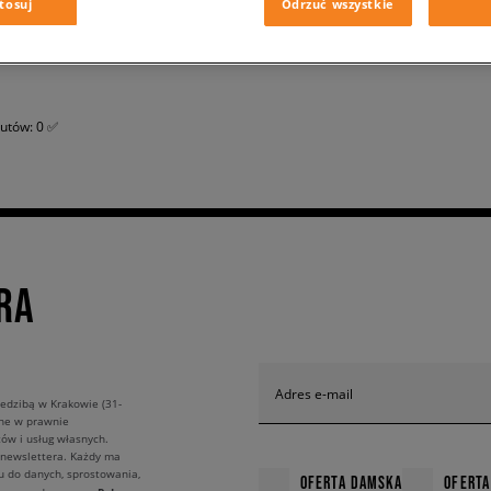
tosuj
Odrzuć wszystkie
butów: 0 ✅
RA
Adres e-mail
edzibą w Krakowie (31-
ane w prawnie
ów i usług własnych.
 newslettera. Każdy ma
u do danych, sprostowania,
OFERTA DAMSKA
OFERTA