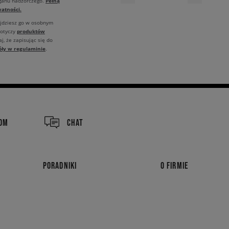
Pełną
rganu nadzorczego.
atności.
ajdziesz go w osobnym
produktów
dotyczy
j, że zapisując się do
óły w regulaminie
.
COM
CHAT
PORADNIKI
O FIRMIE