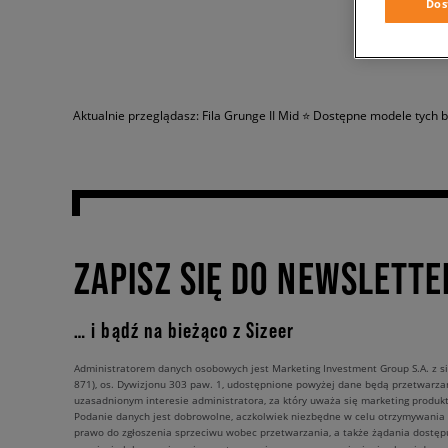
Dos
Aktualnie przeglądasz: Fila Grunge II Mid ⭐ Dostępne modele tych 
ZAPISZ SIĘ DO NEWSLETTE
… i bądź na bieżąco z Sizeer
Administratorem danych osobowych jest Marketing Investment Group S.A. z si
871), os. Dywizjonu 303 paw. 1, udostępnione powyżej dane będą przetwarz
uzasadnionym interesie administratora, za który uważa się marketing produkt
Podanie danych jest dobrowolne, aczkolwiek niezbędne w celu otrzymywania
prawo do zgłoszenia sprzeciwu wobec przetwarzania, a także żądania dostęp