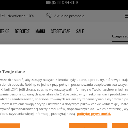
DOŁĄCZ DO SIZEERCLUB
Newsletter -10%
Aktualne promocje
ĘSKIE
DZIECIĘCE
MARKI
STREETWEAR
SALE
MĘSKIE
DZIECIĘCE
MARKI
STREETWEAR
SALE
 Twoje dane
FILA GRUNGE II MID
zelkich starań, aby zakupy naszych Klientów były udane, a produkty, które wybierają 
do ich potrzeb. Robimy to jednak przy pełnym poszanowaniu bezpieczeństwa wszyst
liknij „OK”, jeśli chcesz, abyśmy wykorzystywali informacje o Twoich zachowaniach na
wania personalizowanych specjalnie dla Ciebie treści, w tym rekomendacji produktó
otrzeb i zainteresowań, spersonalizowanych reklam czy zapamiętywanie wybranych pre
i możesz zmienić swoją decyzję i ustawienia dotyczące plików cookie wybierając „Dostosu
ymywać spersonalizowanej oferty produktów, dopasowanych do Twoich preferencji, wy
ść wyszukanej frazy. Spróbuj użyć mniejszej ilośc
W celu uzyskania więcej informacji, przeczytaj naszą
politykę prywatności.
POWRÓT DO SKLEPU