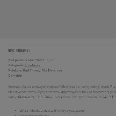
OPIS PRODUKTU
Kod producenta:
5RM01971100
Kategoria:
Sneakersy
Kolekcje:
Dad Shoes
Fila Electrove
Damskie
Kontrapunkt dla bazowych stylówek? Electrove 2 z nowej kolekcji marki Fil
nieoczywiste formy. Słyną z warstw, opływowych detali i podwyższonej pod
fancy? Możliwości jest multum – od przeskalowanych setów aż po wieloel
lekka cholewka z siateczki i skóry syntetycznej
dopasowany kołnierz