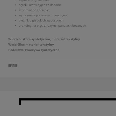
pętelki ułatwiające zakładanie
sznurowane zapięcie
wytrzymała podeszwa z tworzywa
bieżnik o głębokich wypustkach
branding na pięcie, języku i panelach bocznych
Wierzch: skóra syntetyczna, materiał tekstylny
Wyściółka: materiał tekstylny
Podeszwa: tworzywo syntetyczne
OPINIE