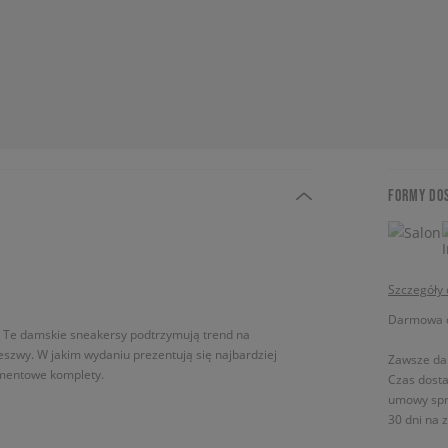
FORMY DO
Szczegóły
Darmowa do
a. Te damskie sneakersy podtrzymują trend na
eszwy. W jakim wydaniu prezentują się najbardziej
Zawsze da
ementowe komplety.
Czas dosta
umowy spr
30 dni na 