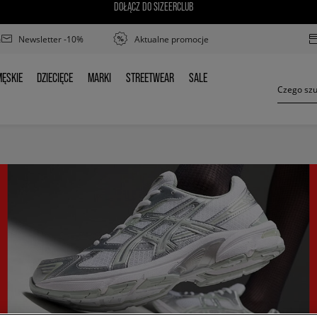
DOŁĄCZ DO SIZEERCLUB
Newsletter -10%
Aktualne promocje
ĘSKIE
DZIECIĘCE
MARKI
STREETWEAR
SALE
MĘSKIE
DZIECIĘCE
MARKI
STREETWEAR
SALE