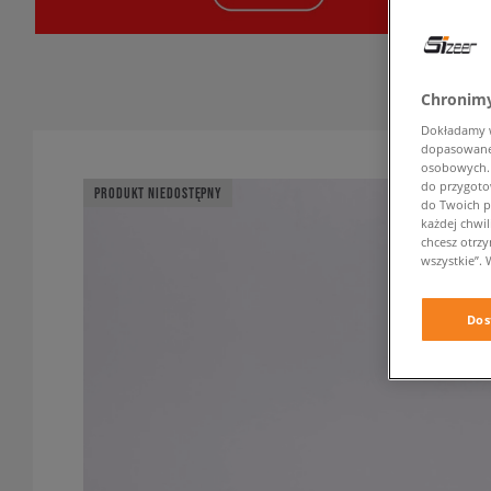
Chronimy
Dokładamy ws
dopasowane 
osobowych. K
do przygoto
PRODUKT NIEDOSTĘPNY
do Twoich p
każdej chwil
chcesz otrz
wszystkie”. 
Dos