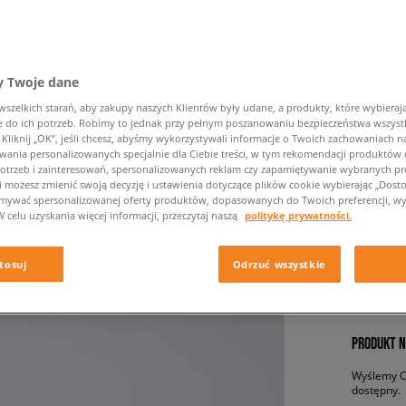
 Twoje dane
zelkich starań, aby zakupy naszych Klientów były udane, a produkty, które wybierają 
do ich potrzeb. Robimy to jednak przy pełnym poszanowaniu bezpieczeństwa wszyst
liknij „OK”, jeśli chcesz, abyśmy wykorzystywali informacje o Twoich zachowaniach na
wania personalizowanych specjalnie dla Ciebie treści, w tym rekomendacji produktó
FILA EL
otrzeb i zainteresowań, spersonalizowanych reklam czy zapamiętywanie wybranych pre
damskie, 
i możesz zmienić swoją decyzję i ustawienia dotyczące plików cookie wybierając „Dostosu
ymywać spersonalizowanej oferty produktów, dopasowanych do Twoich preferencji, wy
W celu uzyskania więcej informacji, przeczytaj naszą
politykę prywatności.
159,99 
tosuj
Odrzuć wszystkie
✛ 16
PRODUKT N
Wyślemy Ci
dostępny.