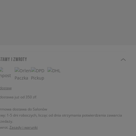
STAWY I ZWROTY
 dostaw
stawa już od 350 zł!
rmowa dostawa do Salonów
wy: 1-5 dni roboczych, licząc od dnia otrzymania potwierdzenia zawarcia
zedaży.
zwrot.
Zasady i warunki