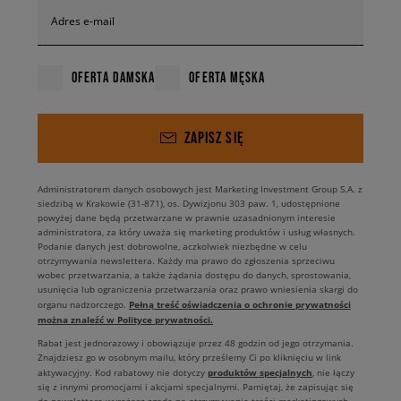
Adres e-mail
OFERTA DAMSKA
OFERTA MĘSKA
ZAPISZ SIĘ
Administratorem danych osobowych jest Marketing Investment Group S.A. z
siedzibą w Krakowie (31-871), os. Dywizjonu 303 paw. 1, udostępnione
powyżej dane będą przetwarzane w prawnie uzasadnionym interesie
administratora, za który uważa się marketing produktów i usług własnych.
Podanie danych jest dobrowolne, aczkolwiek niezbędne w celu
otrzymywania newslettera. Każdy ma prawo do zgłoszenia sprzeciwu
wobec przetwarzania, a także żądania dostępu do danych, sprostowania,
usunięcia lub ograniczenia przetwarzania oraz prawo wniesienia skargi do
Pełną treść oświadczenia o ochronie prywatności
organu nadzorczego.
można znaleźć w Polityce prywatności.
Rabat jest jednorazowy i obowiązuje przez 48 godzin od jego otrzymania.
Znajdziesz go w osobnym mailu, który prześlemy Ci po kliknięciu w link
produktów specjalnych
aktywacyjny. Kod rabatowy nie dotyczy
, nie łączy
się z innymi promocjami i akcjami specjalnymi. Pamiętaj, że zapisując się