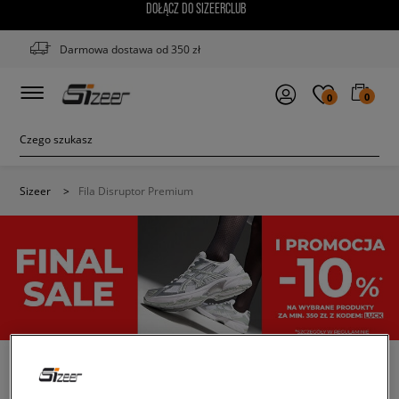
DOŁĄCZ DO SIZEERCLUB
Darmowa dostawa od 350 zł
0
0
Sizeer
>
Fila Disruptor Premium
DAMSKIE SNEAKERSY FILA DISRUPTOR PREMIUM
(1)