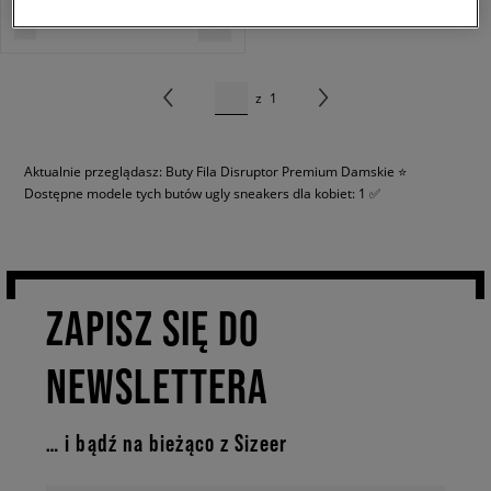
z
1
Aktualnie przeglądasz: Buty Fila Disruptor Premium Damskie ⭐
Dostępne modele tych butów ugly sneakers dla kobiet: 1 ✅
ZAPISZ SIĘ DO
NEWSLETTERA
… i bądź na bieżąco z Sizeer