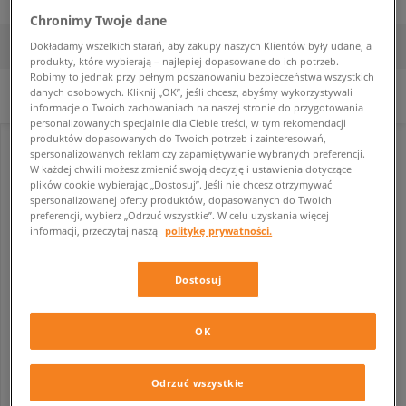
Chronimy Twoje dane
FILTRUJ
SORTUJ
Dokładamy wszelkich starań, aby zakupy naszych Klientów były udane, a
produkty, które wybierają – najlepiej dopasowane do ich potrzeb.
Robimy to jednak przy pełnym poszanowaniu bezpieczeństwa wszystkich
danych osobowych. Kliknij „OK”, jeśli chcesz, abyśmy wykorzystywali
Nie wybrano filtrów.
informacje o Twoich zachowaniach na naszej stronie do przygotowania
personalizowanych specjalnie dla Ciebie treści, w tym rekomendacji
produktów dopasowanych do Twoich potrzeb i zainteresowań,
spersonalizowanych reklam czy zapamiętywanie wybranych preferencji.
W każdej chwili możesz zmienić swoją decyzję i ustawienia dotyczące
plików cookie wybierając „Dostosuj”. Jeśli nie chcesz otrzymywać
spersonalizowanej oferty produktów, dopasowanych do Twoich
preferencji, wybierz „Odrzuć wszystkie”. W celu uzyskania więcej
informacji, przeczytaj naszą
politykę prywatności.
Dostosuj
OK
FILA DISRUPTOR II PREMIUM
damskie
244,99 zł
449,99 zł
Odrzuć wszystkie
249,99 zł
- najniższa cena