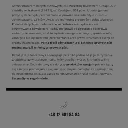
Administratorem danych osobowych jest Marketing Investment Group S.A. z
siedzibą w Krakowie (31-871), os. Dywizjonu 303 paw. 1, udostępnione
powyżej dane będą przetwarzane w prawnie uzasadnionym interesie
administratora, za który uważa się marketing produktów i usług własnych.
Podanie danych jest dobrowolne, aczkolwiek niezbędne w celu
otrzymywania newslettera. Każdy ma prawo do zgłoszenia sprzeciwu
wobec przetwarzania, a także żądania dostępu do danych, sprostowania,
usunięcia lub ograniczenia przetwarzania oraz prawo wniesienia skargi do
Pełną treść oświadczenia o ochronie prywatności
organu nadzorczego.
można znaleźć w Polityce prywatności.
Rabat jest jednorazowy i obowiązuje przez 48 godzin od jego otrzymania.
Znajdziesz go w osobnym mailu, który prześlemy Ci po kliknięciu w link
produktów specjalnych
aktywacyjny. Kod rabatowy nie dotyczy
, nie łączy
się z innymi promocjami i akcjami specjalnymi. Pamiętaj, że zapisując się
do newslettera wyrażasz zgodę na otrzymywanie treści marketingowych.
Szczegóły w regulaminie
.
+48 12 681 84 84