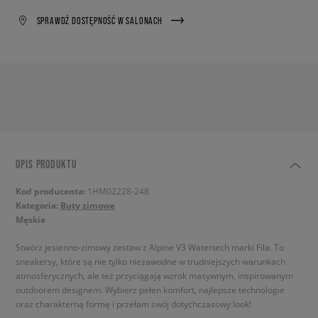
SPRAWDŹ DOSTĘPNOŚĆ W SALONACH
OPIS PRODUKTU
Kod producenta:
1HM02228-248
Kategoria:
Buty zimowe
Męskie
Stwórz jesienno-zimowy zestaw z Alpine V3 Watertech marki Fila. To
sneakersy, które są nie tylko niezawodne w trudniejszych warunkach
atmosferycznych, ale też przyciągają wzrok masywnym, inspirowanym
outdoorem designem. Wybierz pełen komfort, najlepsze technologie
oraz charakterną formę i przełam swój dotychczasowy look!