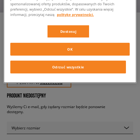
spersonalizowanej oferty produktów, dopasowanych do Twoich
preferencji, wybierz „Odrzuć wszystkie”. W celu uzyskania więcej
informacji, przeczytaj naszą
politykę prywatności.
Dostosuj
FILA ALPINE V3
WEATHERTECH
męskie, buty zimowe
OK
Odrzuć wszystkie
199,99 zł
z VAT
✛ 200 PKT. W
SIZEERCLUB
PRODUKT NIEDOSTĘPNY
Wyślemy Ci e-mail, gdy żądany rozmiar będzie ponownie
dostępny.
Wybierz rozmiar