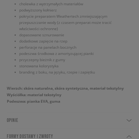
cholewka z wytrzymałych materiałów
podwyższony kołnierz
pokrycie preparatem Weathertech zmniejszającym
przepuszczanie wody (z czasem preparat może tracić
właściwości ochronne)
dopasowane sznurowanie
dodatkowe zapięcie na rzep
perforacje na panelach bocznych
podeszwa środkowa z amortyzującej pianki
przyczepny bieżnik z gumy
stonowana kolorystyka
branding z boku, na języku, rzepie i zapiętku
Wierzch: skóra naturalna, skóra syntetyczna, materiał tekstylny
Wyściółka: materiał tekstylny
Podeszwa: pianka EVA, guma
OPINIE
FORMY DOSTAWY I ZWROTY