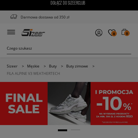
DOŁĄCZ DO SIZEERCLUB
Darmowa dostawa od 350 zł
0
0
Sizeer
>
Męskie
>
Buty
>
Buty zimowe
>
FILA ALPINE V3 WEATHERTECH