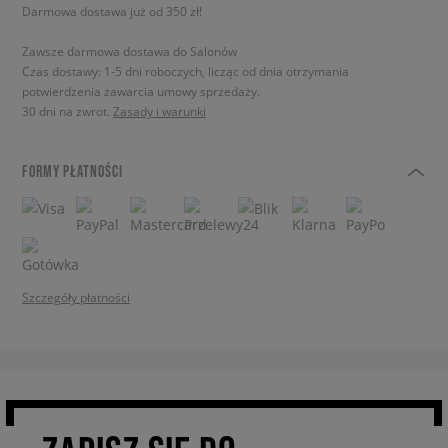
Darmowa dostawa już od 350 zł!
Zawsze darmowa dostawa do Salonów
Czas dostawy: 1-5 dni roboczych, licząc od dnia otrzymania
potwierdzenia zawarcia umowy sprzedaży.
30 dni na zwrot.
Zasady i warunki
FORMY PŁATNOŚCI
Szczegóły płatności