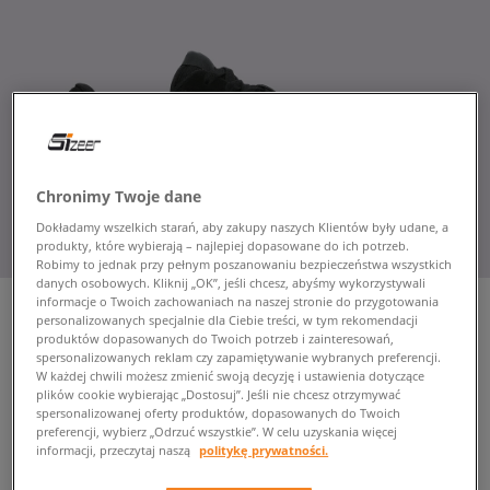
Chronimy Twoje dane
Dokładamy wszelkich starań, aby zakupy naszych Klientów były udane, a
produkty, które wybierają – najlepiej dopasowane do ich potrzeb.
Robimy to jednak przy pełnym poszanowaniu bezpieczeństwa wszystkich
danych osobowych. Kliknij „OK”, jeśli chcesz, abyśmy wykorzystywali
informacje o Twoich zachowaniach na naszej stronie do przygotowania
personalizowanych specjalnie dla Ciebie treści, w tym rekomendacji
produktów dopasowanych do Twoich potrzeb i zainteresowań,
spersonalizowanych reklam czy zapamiętywanie wybranych preferencji.
ETNIES MARANA
W każdej chwili możesz zmienić swoją decyzję i ustawienia dotyczące
męskie, sneakersy
plików cookie wybierając „Dostosuj”. Jeśli nie chcesz otrzymywać
spersonalizowanej oferty produktów, dopasowanych do Twoich
preferencji, wybierz „Odrzuć wszystkie”. W celu uzyskania więcej
169,99 zł
informacji, przeczytaj naszą
politykę prywatności.
z VAT