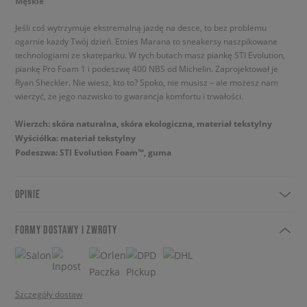
Męskie
Jeśli coś wytrzymuje ekstremalną jazdę na desce, to bez problemu
ogarnie każdy Twój dzień. Etnies Marana to sneakersy naszpikowane
technologiami ze skateparku. W tych butach masz piankę STI Evolution,
piankę Pro Foam 1 i podeszwę 400 NBS od Michelin. Zaprojektował je
Ryan Sheckler. Nie wiesz, kto to? Spoko, nie musisz – ale możesz nam
wierzyć, że jego nazwisko to gwarancja komfortu i trwałości.
Wierzch: skóra naturalna, skóra ekologiczna, materiał tekstylny
Wyściółka: materiał tekstylny
Podeszwa: STI Evolution Foam™, guma
OPINIE
FORMY DOSTAWY I ZWROTY
Szczegóły dostaw