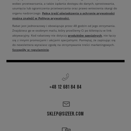
wobec przetwarzania, a także żądania dostępu do danych, sprostowania,
usunięcia lub ograniczenia przetwarzania oraz prawo wniesienia skargi do
Pełną treść oświadczenia o ochronie prywatności
organu nadzorczego.
można znaleźć w Polityce prywatności.
Rabat jest jednorazowy i obowiązuje przez 48 godzin od jego otrzymania.
Znajdziesz go w osobnym mailu, który prześlemy Ci po kliknięciu w link
produktów specjalnych
aktywacyjny. Kod rabatowy nie dotyczy
, nie łączy
się z innymi promocjami i akcjami specjalnymi. Pamiętaj, że zapisując się
do newslettera wyrażasz zgodę na otrzymywanie treści marketingowych.
Szczegóły w regulaminie
.
+48 12 681 84 84
SKLEP@SIZEER.COM