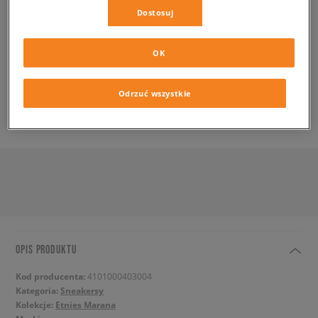
✛ 170 PKT. W
SIZEERCLUB
Dostosuj
PRODUKT NIEDOSTĘPNY
OK
Wyślemy Ci e-mail, gdy żądany rozmiar będzie ponownie
dostępny.
Odrzuć wszystkie
SPRAWDŹ DOSTĘPNOŚĆ W SALONACH
OPIS PRODUKTU
Kod producenta:
4101000403004
Kategoria:
Sneakersy
Kolekcje:
Etnies Marana