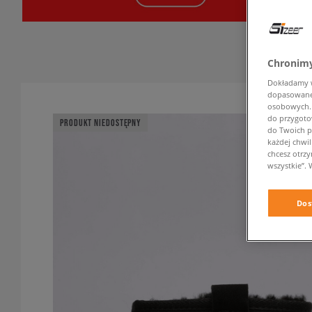
Chronimy
Dokładamy ws
dopasowane 
osobowych. K
do przygoto
PRODUKT NIEDOSTĘPNY
do Twoich p
każdej chwil
chcesz otrz
wszystkie”. 
Dos