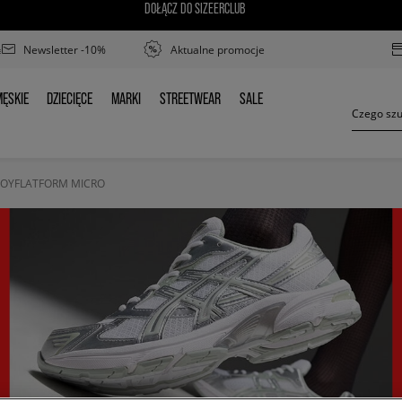
DOŁĄCZ DO SIZEERCLUB
Newsletter -10%
Aktualne promocje
ĘSKIE
DZIECIĘCE
MARKI
STREETWEAR
SALE
MĘSKIE
DZIECIĘCE
MARKI
STREETWEAR
SALE
FOYFLATFORM MICRO