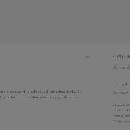
FORMY DO
Szczegóły
e trendsetterki i zwolenniczki miejskiego looku. To
Darmowa do
iczny design, naturalne materiały i wysoki stopień
Zawsze da
Czas dosta
umowy spr
30 dni na 