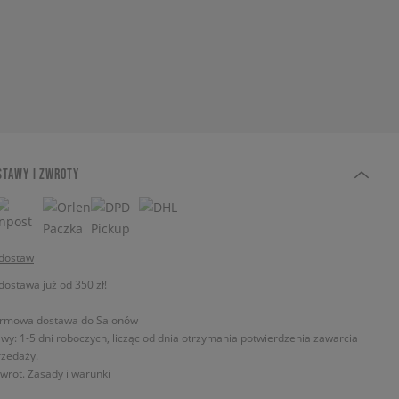
STAWY I ZWROTY
 dostaw
stawa już od 350 zł!
rmowa dostawa do Salonów
wy: 1-5 dni roboczych, licząc od dnia otrzymania potwierdzenia zawarcia
zedaży.
zwrot.
Zasady i warunki