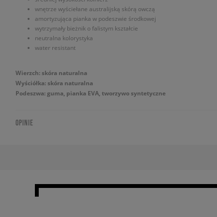
wnętrze wyściełane australijską skórą owczą
amortyzująca pianka w podeszwie środkowej
wytrzymały bieżnik o falistym kształcie
neutralna kolorystyka
water resistant
Wierzch: skóra naturalna
Wyściółka: skóra naturalna
Podeszwa: guma, pianka EVA, tworzywo syntetyczne
OPINIE