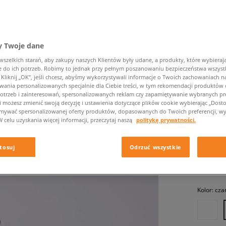
 Twoje dane
zelkich starań, aby zakupy naszych Klientów były udane, a produkty, które wybierają 
do ich potrzeb. Robimy to jednak przy pełnym poszanowaniu bezpieczeństwa wszyst
liknij „OK”, jeśli chcesz, abyśmy wykorzystywali informacje o Twoich zachowaniach na
wania personalizowanych specjalnie dla Ciebie treści, w tym rekomendacji produktó
EMU AU
otrzeb i zainteresowań, spersonalizowanych reklam czy zapamiętywanie wybranych pre
damskie, 
i możesz zmienić swoją decyzję i ustawienia dotyczące plików cookie wybierając „Dostosu
ymywać spersonalizowanej oferty produktów, dopasowanych do Twoich preferencji, wy
W celu uzyskania więcej informacji, przeczytaj naszą
politykę prywatności.
659,99 
tosuj
Odrzuć wszystkie
✛ 66
Kolor:
cza