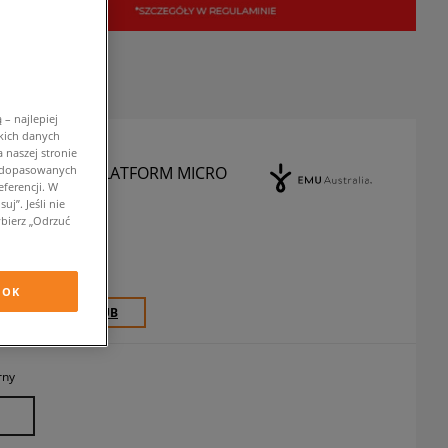
– najlepiej
kich danych
 naszej stronie
w dopasowanych
STRALIA FOYFLATFORM MICRO
ferencji. W
buty zimowe
j”. Jeśli nie
bierz „Odrzuć
zł
z VAT
OK
0 PKT. W
SIZEERCLUB
rny