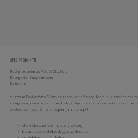
OPIS PRODUKTU
Kod producenta:
W13073BLACK
Kategoria:
Buty zimowe
Damskie
Australia Foyflatform Micro co sezon robią furorę. Mają je w szafach czołow
śniegowce, które łączą wszystko to, czego poszukujesz w butach na zimę: ul
wodoodporności. Śmiało, dopełnij nimi swój fit.
cholewka z naturalnej skóry owczej
boczne wstawki ułatwiające zakładanie
średniej wysokości kołnierz