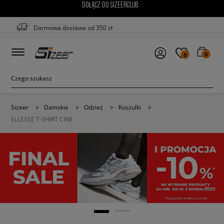
DOŁĄCZ DO SIZEERCLUB
Darmowa dostawa od 350 zł
0
0
Sizeer
>
Damskie
>
Odzież
>
Koszulki
>
ELLESSE T-SHIRT CINE