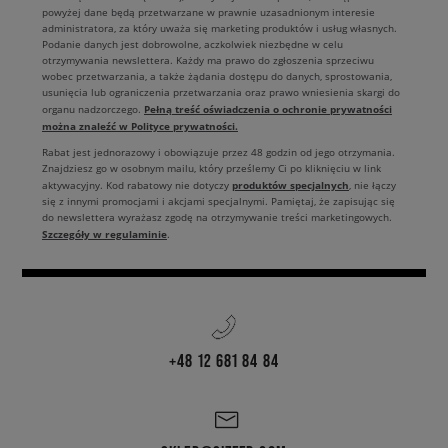
powyżej dane będą przetwarzane w prawnie uzasadnionym interesie
administratora, za który uważa się marketing produktów i usług własnych.
Podanie danych jest dobrowolne, aczkolwiek niezbędne w celu
otrzymywania newslettera. Każdy ma prawo do zgłoszenia sprzeciwu
wobec przetwarzania, a także żądania dostępu do danych, sprostowania,
usunięcia lub ograniczenia przetwarzania oraz prawo wniesienia skargi do
Pełną treść oświadczenia o ochronie prywatności
organu nadzorczego.
można znaleźć w Polityce prywatności.
Rabat jest jednorazowy i obowiązuje przez 48 godzin od jego otrzymania.
Znajdziesz go w osobnym mailu, który prześlemy Ci po kliknięciu w link
produktów specjalnych
aktywacyjny. Kod rabatowy nie dotyczy
, nie łączy
się z innymi promocjami i akcjami specjalnymi. Pamiętaj, że zapisując się
do newslettera wyrażasz zgodę na otrzymywanie treści marketingowych.
Szczegóły w regulaminie
.
+48 12 681 84 84