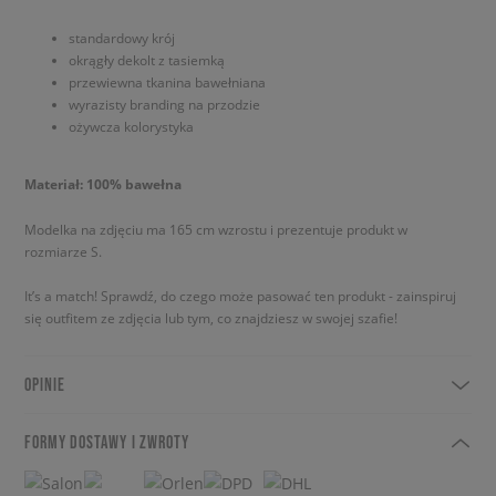
standardowy krój
okrągły dekolt z tasiemką
przewiewna tkanina bawełniana
wyrazisty branding na przodzie
ożywcza kolorystyka
Materiał: 100% bawełna
Modelka na zdjęciu ma 165 cm wzrostu i prezentuje produkt w
rozmiarze S.
It’s a match! Sprawdź, do czego może pasować ten produkt - zainspiruj
się outfitem ze zdjęcia lub tym, co znajdziesz w swojej szafie!
OPINIE
FORMY DOSTAWY I ZWROTY