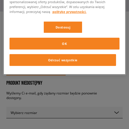
spersonalizowanej oferty produktów, dopasowanych do Twoich
preferencji, wybierz „Odrzuć wszystkie”. W celu uzyskania więcej
informacji, przeczytaj naszą
politykę prywatności.
Dostosuj
ELLESSE T-SHIRT CINE
damskie, koszulki
OK
44,99 zł
z VAT
Odrzuć wszystkie
✛ 45 PKT. W
SIZEERCLUB
PRODUKT NIEDOSTĘPNY
Wyślemy Ci e-mail, gdy żądany rozmiar będzie ponownie
dostępny.
Wybierz rozmiar