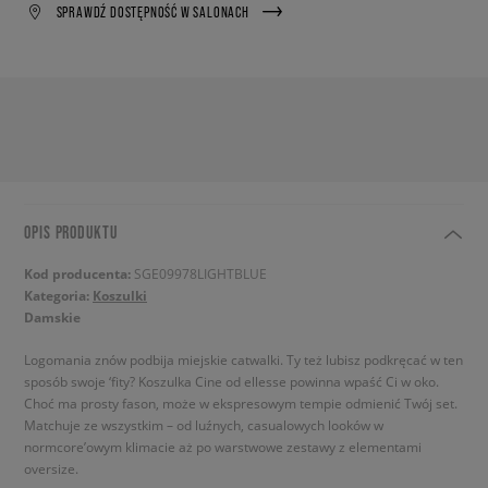
SPRAWDŹ DOSTĘPNOŚĆ W SALONACH
OPIS PRODUKTU
Kod producenta:
SGE09978LIGHTBLUE
Kategoria:
Koszulki
Damskie
Logomania znów podbija miejskie catwalki. Ty też lubisz podkręcać w ten
sposób swoje ‘fity? Koszulka Cine od ellesse powinna wpaść Ci w oko.
Choć ma prosty fason, może w ekspresowym tempie odmienić Twój set.
Matchuje ze wszystkim – od luźnych, casualowych looków w
normcore’owym klimacie aż po warstwowe zestawy z elementami
oversize.