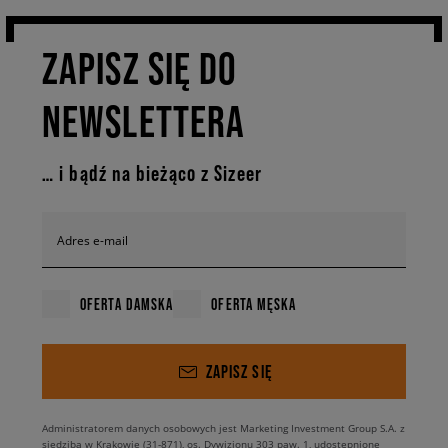
ZAPISZ SIĘ DO
NEWSLETTERA
… i bądź na bieżąco z Sizeer
Adres e-mail
OFERTA DAMSKA
OFERTA MĘSKA
ZAPISZ SIĘ
Administratorem danych osobowych jest Marketing Investment Group S.A. z
siedzibą w Krakowie (31-871), os. Dywizjonu 303 paw. 1, udostępnione