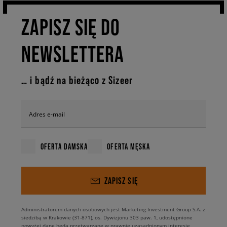
czerni i bieli oraz męskie sneakersy w monochromatycznym trendzie all
black, a także buty w kolorze grantowym, których fason podkreślają żywe
ZAPISZ SIĘ DO
akcenty kolorystyczne.
NEWSLETTERA
… i bądź na bieżąco z Sizeer
Adres e-mail
OFERTA DAMSKA
OFERTA MĘSKA
ZAPISZ SIĘ
Administratorem danych osobowych jest Marketing Investment Group S.A. z
siedzibą w Krakowie (31-871), os. Dywizjonu 303 paw. 1, udostępnione
powyżej dane będą przetwarzane w prawnie uzasadnionym interesie