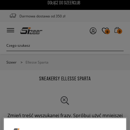
DOŁĄCZ DO SIZEERCLUB
Darmowa dostawa od 350 zł
0
0
Sizeer
>
Ellesse Sparta
SNEAKERSY ELLESSE SPARTA
Zmień treść wyszukanej frazy. Spróbuj użyć mniejszej
ilości filtrów.