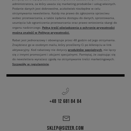
administratora, za który uważa się marketing produktów i usług własnych.
Podanie danych jest dobrowolne, aczkolwiek niezbędne w celu
otrzymywania newslettera. Każdy ma prawo do zgłoszenia sprzeciwu
wobec przetwarzania, a także żądania dostępu do danych, sprostowania,
usunięcia lub ograniczenia przetwarzania oraz prawo wniesienia skargi do
Pełną treść oświadczenia o ochronie prywatności
organu nadzorczego.
można znaleźć w Polityce prywatności.
Rabat jest jednorazowy i obowiązuje przez 48 godzin od jego otrzymania.
Znajdziesz go w osobnym mailu, który prześlemy Ci po kliknięciu w link
produktów specjalnych
aktywacyjny. Kod rabatowy nie dotyczy
, nie łączy
się z innymi promocjami i akcjami specjalnymi. Pamiętaj, że zapisując się
do newslettera wyrażasz zgodę na otrzymywanie treści marketingowych.
Szczegóły w regulaminie
.
+48 12 681 84 84
SKLEP@SIZEER.COM