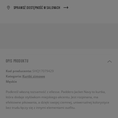
SPRAWDŹ DOSTĘPNOŚĆ W SALONACH
OPIS PRODUKTU
Kod producenta:
SHQ17079429
Kategoria:
Kurtki zimowe
Męskie
Podkreśl własną tożsamość z ellesse. Paddero Jacket Navy to kurtka,
która dodaje stylówkom miejskiego akcentu. Jest rozpinana, ma
efektowne pikowania, a dzięki swojej ciemnej, uniwersalnej kolorystyce
bez trudu łączy się z innymi elementami outfitu.