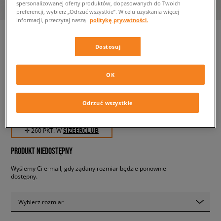
spersonalizowanej oferty produktów, dopasowanych do Twoich
preferencji, wybierz „Odrzuć wszystkie”. W celu uzyskania więcej
informacji, przeczytaj naszą
politykę prywatności.
Dostosuj
ELLESSE KURTKA PUCHOWA
PADDERO JACKET NAVY
OK
męskie, kurtki zimowe
Odrzuć wszystkie
259,99 zł
z VAT
✛ 260 PKT. W
SIZEERCLUB
PRODUKT NIEDOSTĘPNY
Wyślemy Ci e-mail, gdy żądany rozmiar będzie ponownie
dostępny.
Wybierz rozmiar