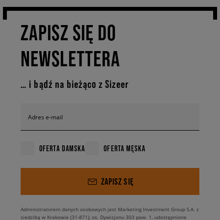
ZAPISZ SIĘ DO
NEWSLETTERA
… i bądź na bieżąco z Sizeer
Adres e-mail
OFERTA DAMSKA
OFERTA MĘSKA
ZAPISZ SIĘ
Administratorem danych osobowych jest Marketing Investment Group S.A. z
siedzibą w Krakowie (31-871), os. Dywizjonu 303 paw. 1, udostępnione