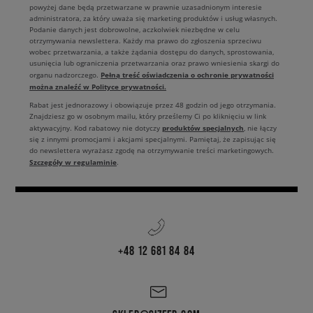
powyżej dane będą przetwarzane w prawnie uzasadnionym interesie
administratora, za który uważa się marketing produktów i usług własnych.
Podanie danych jest dobrowolne, aczkolwiek niezbędne w celu
otrzymywania newslettera. Każdy ma prawo do zgłoszenia sprzeciwu
wobec przetwarzania, a także żądania dostępu do danych, sprostowania,
usunięcia lub ograniczenia przetwarzania oraz prawo wniesienia skargi do
Pełną treść oświadczenia o ochronie prywatności
organu nadzorczego.
można znaleźć w Polityce prywatności.
Rabat jest jednorazowy i obowiązuje przez 48 godzin od jego otrzymania.
Znajdziesz go w osobnym mailu, który prześlemy Ci po kliknięciu w link
produktów specjalnych
aktywacyjny. Kod rabatowy nie dotyczy
, nie łączy
się z innymi promocjami i akcjami specjalnymi. Pamiętaj, że zapisując się
do newslettera wyrażasz zgodę na otrzymywanie treści marketingowych.
Szczegóły w regulaminie
.
+48 12 681 84 84