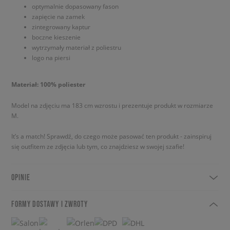
optymalnie dopasowany fason
zapięcie na zamek
zintegrowany kaptur
boczne kieszenie
wytrzymały materiał z poliestru
logo na piersi
Materiał: 100% poliester
Model na zdjęciu ma 183 cm wzrostu i prezentuje produkt w rozmiarze
M.
It’s a match! Sprawdź, do czego może pasować ten produkt - zainspiruj
się outfitem ze zdjęcia lub tym, co znajdziesz w swojej szafie!
OPINIE
FORMY DOSTAWY I ZWROTY