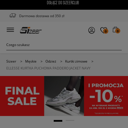
DOŁĄCZ DO SIZEERCLUB
Darmowa dostawa od 350 zł
0
0
Sizeer
>
Męskie
>
Odzież
>
Kurtki zimowe
>
ELLESSE KURTKA PUCHOWA PADDERO JACKET NAVY