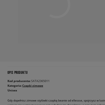
OPIS PRODUKTU
Kod producenta:
SATA2365011
Kategoria:
Czapki zimowe
Unisex
Gdy dopełnisz zimowe stylówki czapką beanie od ellessse, spojrzysz w lus