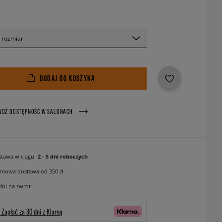
 rozmiar
DODAJ DO KOSZYKA
WDŹ DOSTĘPNOŚĆ W SALONACH
tawa w ciągu
2 - 5 dni roboczych
mowa dostawa od 350 zł
dni na zwrot
Zapłać za 30 dni z Klarną