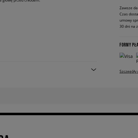
ia głowę przed chłodem.
Zawsze da
Czas dosta
umowy spr
30 dni na 
FORMY PŁ
Szczegóły 