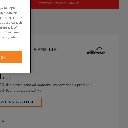
– najlepiej
kich danych
 naszej stronie
w dopasowanych
ferencji. W
j”. Jeśli nie
bierz „Odrzuć
E CZAPKA THAR BEANIE BLK
OK
zapki zimowe
ł
z VAT
50%
(najniższa cena od momentu wprowadzenia produktu)
50%
(Cena początkowa)
 PKT. W
SIZEERCLUB
rny