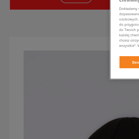
Dokładamy ws
dopasowane 
osobowych. K
do przygoto
do Twoich p
każdej chwil
chcesz otrz
wszystkie”. 
Dos