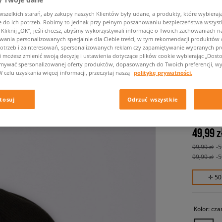
zelkich starań, aby zakupy naszych Klientów były udane, a produkty, które wybierają 
do ich potrzeb. Robimy to jednak przy pełnym poszanowaniu bezpieczeństwa wszyst
liknij „OK”, jeśli chcesz, abyśmy wykorzystywali informacje o Twoich zachowaniach na
wania personalizowanych specjalnie dla Ciebie treści, w tym rekomendacji produktó
otrzeb i zainteresowań, spersonalizowanych reklam czy zapamiętywanie wybranych pre
i możesz zmienić swoją decyzję i ustawienia dotyczące plików cookie wybierając „Dostosu
ymywać spersonalizowanej oferty produktów, dopasowanych do Twoich preferencji, wy
W celu uzyskania więcej informacji, przeczytaj naszą
politykę prywatności.
ELLESS
tosuj
Odrzuć wszystkie
unisex, c
49,99 z
99,99 zł
-
99,99 zł
-
✛ 50
Kolor:
cza