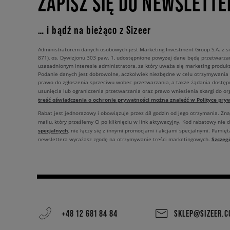
ZAPISZ SIĘ DO NEWSLETTE
… i bądź na bieżąco z Sizeer
Administratorem danych osobowych jest Marketing Investment Group S.A. z si
871), os. Dywizjonu 303 paw. 1, udostępnione powyżej dane będą przetwarz
uzasadnionym interesie administratora, za który uważa się marketing produkt
Podanie danych jest dobrowolne, aczkolwiek niezbędne w celu otrzymywania
prawo do zgłoszenia sprzeciwu wobec przetwarzania, a także żądania dostęp
usunięcia lub ograniczenia przetwarzania oraz prawo wniesienia skargi do o
treść oświadczenia o ochronie prywatności można znaleźć w Polityce pryw
Rabat jest jednorazowy i obowiązuje przez 48 godzin od jego otrzymania. Zn
mailu, który prześlemy Ci po kliknięciu w link aktywacyjny. Kod rabatowy nie 
specjalnych
, nie łączy się z innymi promocjami i akcjami specjalnymi. Pamięta
Szczeg
newslettera wyrażasz zgodę na otrzymywanie treści marketingowych.
+48 12 681 84 84
SKLEP@SIZEER.