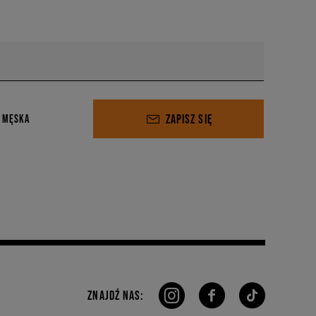
ZAPISZ SIĘ
 MĘSKA
ZNAJDŹ NAS: