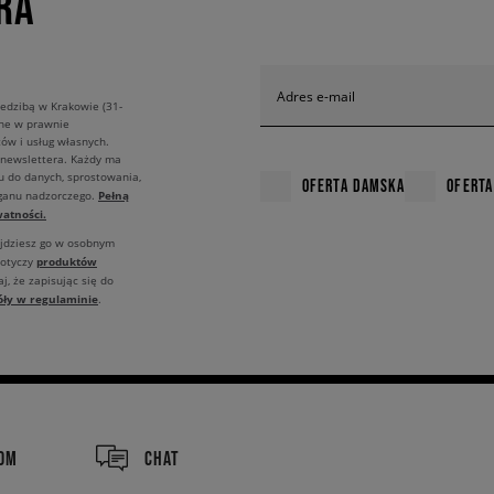
RA
Adres e-mail
edzibą w Krakowie (31-
ane w prawnie
ów i usług własnych.
 newslettera. Każdy ma
u do danych, sprostowania,
OFERTA DAMSKA
OFERTA
Pełną
rganu nadzorczego.
atności.
ajdziesz go w osobnym
produktów
dotyczy
j, że zapisując się do
óły w regulaminie
.
COM
CHAT