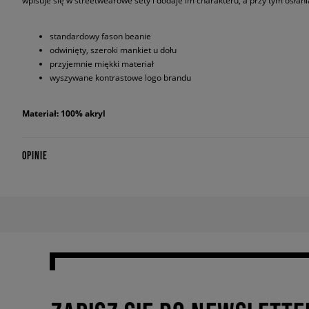
wpisuje się w streetwearowe sety i dodaje im charakteru, a przy tym osłan
standardowy fason beanie
odwinięty, szeroki mankiet u dołu
przyjemnie miękki materiał
wyszywane kontrastowe logo brandu
Materiał: 100% akryl
OPINIE