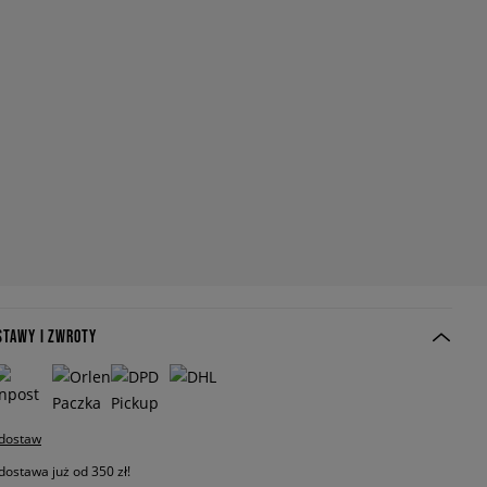
STAWY I ZWROTY
 dostaw
stawa już od 350 zł!