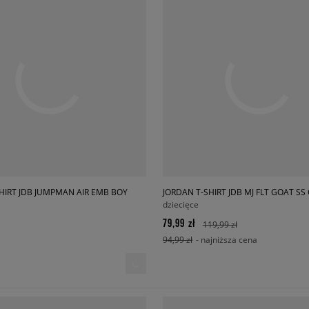
HIRT JDB JUMPMAN AIR EMB BOY
JORDAN T-SHIRT JDB MJ FLT GOAT S
dziecięce
79,99 zł
119,99 zł
94,99 zł
- najniższa cena