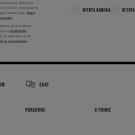
 newslettera. Każdy ma
u do danych, sprostowania,
OFERTA DAMSKA
OFERTA
Pełną
rganu nadzorczego.
atności.
ajdziesz go w osobnym
produktów
dotyczy
j, że zapisując się do
óły w regulaminie
.
COM
CHAT
PORADNIKI
O FIRMIE