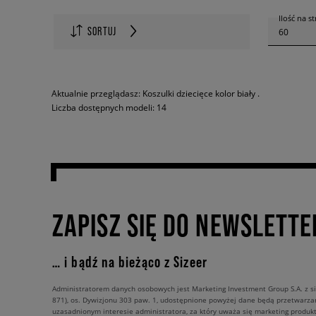
Ilość na s
SORTUJ
60
Aktualnie przeglądasz: Koszulki dziecięce kolor biały .
Liczba dostępnych modeli: 14
ZAPISZ SIĘ DO NEWSLETTE
… i bądź na bieżąco z Sizeer
Administratorem danych osobowych jest Marketing Investment Group S.A. z si
871), os. Dywizjonu 303 paw. 1, udostępnione powyżej dane będą przetwarz
uzasadnionym interesie administratora, za który uważa się marketing produkt