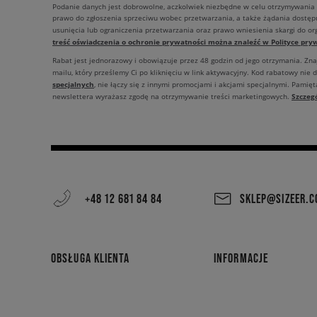
Podanie danych jest dobrowolne, aczkolwiek niezbędne w celu otrzymywania
prawo do zgłoszenia sprzeciwu wobec przetwarzania, a także żądania dostęp
usunięcia lub ograniczenia przetwarzania oraz prawo wniesienia skargi do o
treść oświadczenia o ochronie prywatności można znaleźć w Polityce pryw
Rabat jest jednorazowy i obowiązuje przez 48 godzin od jego otrzymania. Zn
mailu, który prześlemy Ci po kliknięciu w link aktywacyjny. Kod rabatowy nie 
specjalnych
, nie łączy się z innymi promocjami i akcjami specjalnymi. Pamięta
Szczeg
newslettera wyrażasz zgodę na otrzymywanie treści marketingowych.
+48 12 681 84 84
SKLEP@SIZEER.
OBSŁUGA KLIENTA
INFORMACJE