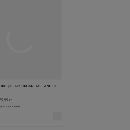
JORDAN T-SHIRT JDB AIR JORDAN HAS LANDED SS T BOY
29,99 zł
ajniższa cena