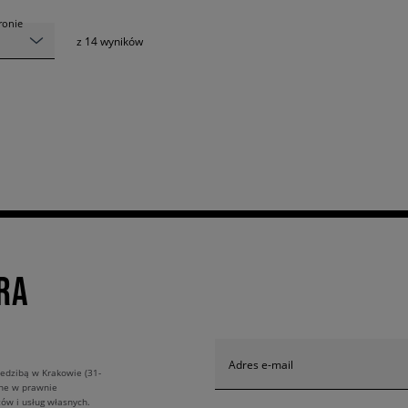
tronie
z
14
wyników
RA
Adres e-mail
edzibą w Krakowie (31-
ane w prawnie
ów i usług własnych.