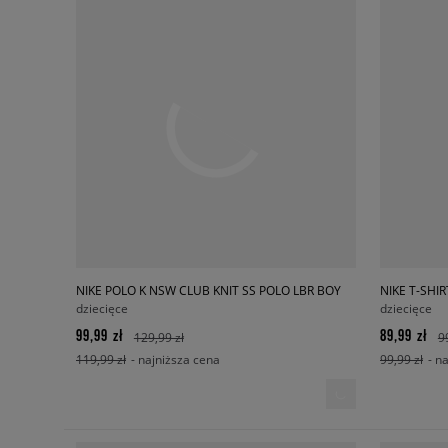
NIKE POLO K NSW CLUB KNIT SS POLO LBR BOY
dziecięce
dziecięce
99,99 zł
89,99 zł
129,99 zł
9
119,99 zł
- najniższa cena
99,99 zł
- n