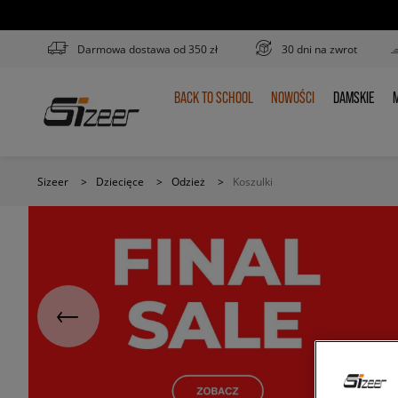
Darmowa dostawa od 350 zł
30 dni na zwrot
BACK TO SCHOOL
NOWOŚCI
DAMSKIE
M
BACK
NOWOŚCI
DAMSKIE
TO
SCHOOL
Sizeer
>
Dziecięce
>
Odzież
>
Koszulki