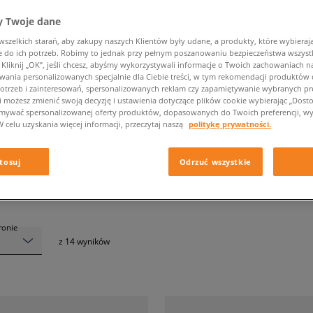
 Twoje dane
zelkich starań, aby zakupy naszych Klientów były udane, a produkty, które wybierają 
do ich potrzeb. Robimy to jednak przy pełnym poszanowaniu bezpieczeństwa wszyst
liknij „OK”, jeśli chcesz, abyśmy wykorzystywali informacje o Twoich zachowaniach na
KOSZULKI DZIECIĘCE KOLOR BIAŁY
wania personalizowanych specjalnie dla Ciebie treści, w tym rekomendacji produktó
otrzeb i zainteresowań, spersonalizowanych reklam czy zapamiętywanie wybranych pre
i możesz zmienić swoją decyzję i ustawienia dotyczące plików cookie wybierając „Dostosu
ymywać spersonalizowanej oferty produktów, dopasowanych do Twoich preferencji, wy
Krój
Marka
W celu uzyskania więcej informacji, przeczytaj naszą
politykę prywatności.
tosuj
Odrzuć wszystkie
tronie
z
14
wyników