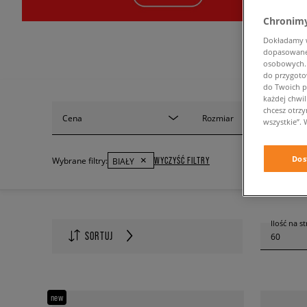
Chronimy
Dokładamy ws
dopasowane 
osobowych. K
do przygoto
do Twoich p
każdej chwil
chcesz otrz
Cena
Rozmiar
wszystkie”. 
Dos
WYCZYŚĆ FILTRY
Wybrane filtry:
BIAŁY
Ilość na s
SORTUJ
60
new