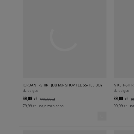
JORDAN T-SHIRT JDB MJP SHOP TEE SS-TEE BOY
NIKE T-SHIR
dziecięce
dziecięce
69,99 zł
89,99 zł
119,99 zł
9
79,99 zł
- najniższa cena
99,99 zł
- n