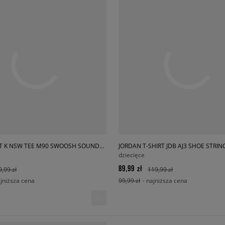
NIKE T-SHIRT K NSW TEE M90 SWOOSH SOUNDS BOY
JORDAN T-SHIRT JDB AJ3 SHOE STRIN
dziecięce
89,99 zł
9,99 zł
119,99 zł
ajniższa cena
99,99 zł
- najniższa cena