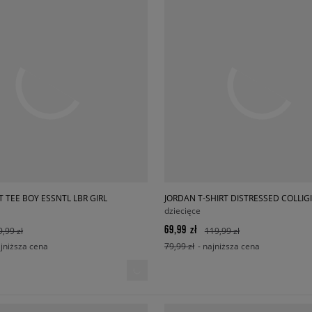
T TEE BOY ESSNTL LBR GIRL
JORDAN T-SHIRT DISTRESSED COLLIG
dziecięce
69,99 zł
9,99 zł
119,99 zł
ajniższa cena
79,99 zł
- najniższa cena