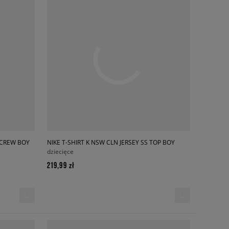
S CREW BOY
NIKE T-SHIRT K NSW CLN JERSEY SS TOP BOY
dziecięce
219,99 zł