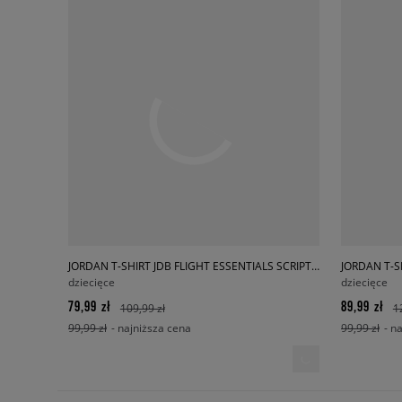
JORDAN T-SHIRT JDB FLIGHT ESSENTIALS SCRIPT B
dziecięce
dziecięce
79,99 zł
89,99 zł
109,99 zł
1
99,99 zł
- najniższa cena
99,99 zł
- n