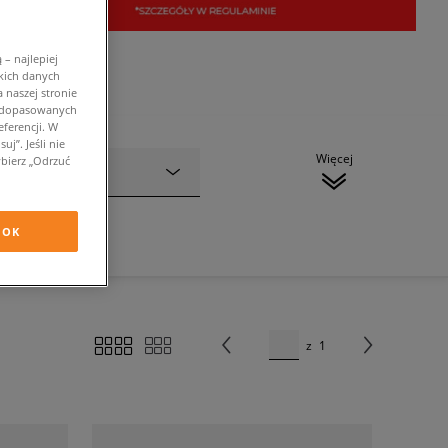
– najlepiej
kich danych
 naszej stronie
w dopasowanych
ferencji. W
j”. Jeśli nie
Więcej
bierz „Odrzuć
Kolor
(1)
OK
z
1