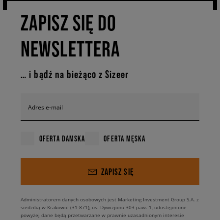
ZAPISZ SIĘ DO
NEWSLETTERA
… i bądź na bieżąco z Sizeer
Adres e-mail
OFERTA DAMSKA
OFERTA MĘSKA
ZAPISZ SIĘ
Administratorem danych osobowych jest Marketing Investment Group S.A. z
siedzibą w Krakowie (31-871), os. Dywizjonu 303 paw. 1, udostępnione
powyżej dane będą przetwarzane w prawnie uzasadnionym interesie