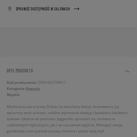
SPRAWDŹ DOSTĘPNOŚĆ W SALONACH
OPIS PRODUKTU
Kod producenta:
DK0A4XGTMR11
Kategoria:
Koszule
Męskie
Męska koszula w kratę Dickies to absolutny klasyk streetwearu. Jej
wyrazisty wzór w kratę i solidne wykonanie dodają charakteru każdemu
lookowi. Idealna do jeansów i joggerów, sprawdzi się zarówno w
codziennych stylizacjach, jak i na casualowe wyjścia. Wzbogać swoją
garderobę o ten ponadczasowy element i pokaż swój styl!