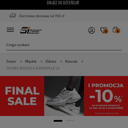
DOŁĄCZ DO SIZEERCLUB
Darmowa dostawa od 350 zł
0
0
Sizeer
>
Męskie
>
Odzież
>
Koszule
>
DICKIES KOSZULA EVANSVILLE LS