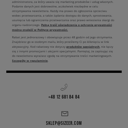
administratora, za który uważa się marketing produktów i usług własnych.
Podanie danych jest dobrowolne, aczkolwiek niezbędne w celu
otrzymywania newslettera. Każdy ma prawo do zgłoszenia sprzeciwu
wobec przetwarzania, a także żądania dostępu do danych, sprostowania,
usunięcia lub ograniczenia przetwarzania oraz prawo wniesienia skargi do
Pełną treść oświadczenia o ochronie prywatności
organu nadzorczego.
można znaleźć w Polityce prywatności.
Rabat jest jednorazowy i obowiązuje przez 48 godzin od jego otrzymania.
Znajdziesz go w osobnym mailu, który prześlemy Ci po kliknięciu w link
produktów specjalnych
aktywacyjny. Kod rabatowy nie dotyczy
, nie łączy
się z innymi promocjami i akcjami specjalnymi. Pamiętaj, że zapisując się
do newslettera wyrażasz zgodę na otrzymywanie treści marketingowych.
Szczegóły w regulaminie
.
+48 12 681 84 84
SKLEP@SIZEER.COM