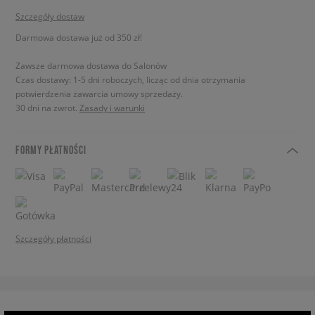
Szczegóły dostaw
Darmowa dostawa już od 350 zł!
Zawsze darmowa dostawa do Salonów
Czas dostawy: 1-5 dni roboczych, licząc od dnia otrzymania
potwierdzenia zawarcia umowy sprzedaży.
30 dni na zwrot.
Zasady i warunki
FORMY PŁATNOŚCI
Szczegóły płatności