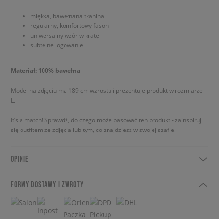
miękka, bawełnana tkanina
regularny, komfortowy fason
uniwersalny wzór w kratę
subtelne logowanie
Materiał: 100% bawełna
Model na zdjęciu ma 189 cm wzrostu i prezentuje produkt w rozmiarze
L.
It’s a match! Sprawdź, do czego może pasować ten produkt - zainspiruj
się outfitem ze zdjęcia lub tym, co znajdziesz w swojej szafie!
OPINIE
FORMY DOSTAWY I ZWROTY