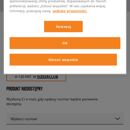
spersonalizowanej oferty produktów, dopasowanych do Twoich
preferencji, wybierz „Odrzuć wszystkie”. W celu uzyskania więcej
informacji, przeczytaj naszą
politykę prywatności.
Dostosuj
DICKIES KOSZULA EVANSVILLE
LS
OK
męskie, koszule
Odrzuć wszystkie
129,99 zł
z VAT
✛ 130 PKT. W
SIZEERCLUB
PRODUKT NIEDOSTĘPNY
Wyślemy Ci e-mail, gdy żądany rozmiar będzie ponownie
dostępny.
Wybierz rozmiar