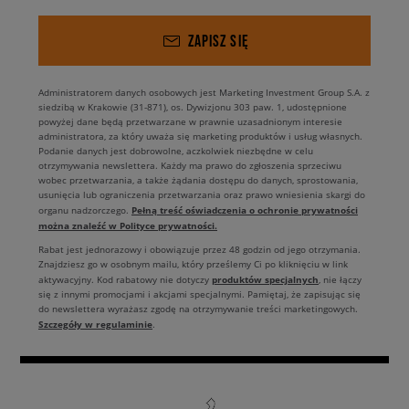
ZAPISZ SIĘ
Administratorem danych osobowych jest Marketing Investment Group S.A. z
siedzibą w Krakowie (31-871), os. Dywizjonu 303 paw. 1, udostępnione
powyżej dane będą przetwarzane w prawnie uzasadnionym interesie
administratora, za który uważa się marketing produktów i usług własnych.
Podanie danych jest dobrowolne, aczkolwiek niezbędne w celu
otrzymywania newslettera. Każdy ma prawo do zgłoszenia sprzeciwu
wobec przetwarzania, a także żądania dostępu do danych, sprostowania,
usunięcia lub ograniczenia przetwarzania oraz prawo wniesienia skargi do
Pełną treść oświadczenia o ochronie prywatności
organu nadzorczego.
można znaleźć w Polityce prywatności.
Rabat jest jednorazowy i obowiązuje przez 48 godzin od jego otrzymania.
Znajdziesz go w osobnym mailu, który prześlemy Ci po kliknięciu w link
produktów specjalnych
aktywacyjny. Kod rabatowy nie dotyczy
, nie łączy
się z innymi promocjami i akcjami specjalnymi. Pamiętaj, że zapisując się
do newslettera wyrażasz zgodę na otrzymywanie treści marketingowych.
Szczegóły w regulaminie
.