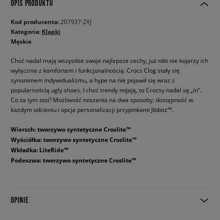
OPIS PRODUKTU
Kod producenta:
207937-2YJ
Kategoria:
Klapki
Męskie
Choć nadal mają wszystkie swoje najlepsze cechy, już nikt nie kojarzy ich
wyłącznie z komfortem i funkcjonalnością. Crocs Clog stały się
synonimem indywidualizmu, a hype na nie pojawił się wraz z
popularnością ugly shoes. I choć trendy mijają, to Crocsy nadal są „in”.
Co za tym stoi? Możliwość noszenia na dwa sposoby, dostępność w
każdym odcieniu i opcja personalizacji przypinkami Jibbitz™.
Wierzch: tworzywo syntetyczne Croslite™
Wyściółka: tworzywo syntetyczne Croslite™
Wkładka: LiteRide™
Podeszwa: tworzywo syntetyczne Croslite™
OPINIE