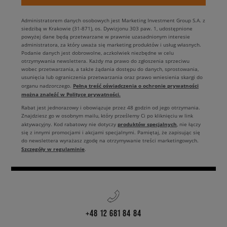
Administratorem danych osobowych jest Marketing Investment Group S.A. z
siedzibą w Krakowie (31-871), os. Dywizjonu 303 paw. 1, udostępnione
powyżej dane będą przetwarzane w prawnie uzasadnionym interesie
administratora, za który uważa się marketing produktów i usług własnych.
Podanie danych jest dobrowolne, aczkolwiek niezbędne w celu
otrzymywania newslettera. Każdy ma prawo do zgłoszenia sprzeciwu
wobec przetwarzania, a także żądania dostępu do danych, sprostowania,
usunięcia lub ograniczenia przetwarzania oraz prawo wniesienia skargi do
Pełną treść oświadczenia o ochronie prywatności
organu nadzorczego.
można znaleźć w Polityce prywatności.
Rabat jest jednorazowy i obowiązuje przez 48 godzin od jego otrzymania.
Znajdziesz go w osobnym mailu, który prześlemy Ci po kliknięciu w link
produktów specjalnych
aktywacyjny. Kod rabatowy nie dotyczy
, nie łączy
się z innymi promocjami i akcjami specjalnymi. Pamiętaj, że zapisując się
do newslettera wyrażasz zgodę na otrzymywanie treści marketingowych.
Szczegóły w regulaminie
.
+48 12 681 84 84