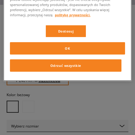
spersonalizowanej oferty produktów, dopasowanych do Twoich
preferencji, wybierz „Odrzuć wszystkie”. W celu uzyskania więcej
informacji, przeczytaj naszą
politykę prywatności.
CROCS ECHO CLOG
Dostosuj
męskie, klapki
OK
239,99 zł
z VAT
319,99 zł
-25%
(najniższa cena od momentu wprowadzenia produktu)
Odrzuć wszystkie
319,99 zł
-25%
(Cena początkowa)
✛ 240 PKT. W
SIZEERCLUB
Kolor:
beżowy
Wybierz rozmiar