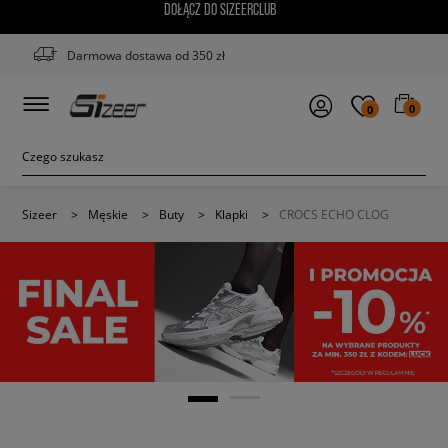
DOŁĄCZ DO SIZEERCLUB
Darmowa dostawa od 350 zł
0
0
Sizeer
>
Męskie
>
Buty
>
Klapki
>
CROCS ECHO CLOG