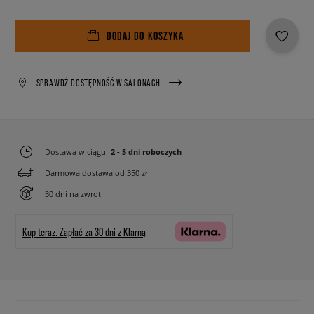
DODAJ DO KOSZYKA
SPRAWDŹ DOSTĘPNOŚĆ W SALONACH
Dostawa w ciągu
2 - 5 dni roboczych
Darmowa dostawa od 350 zł
30 dni na zwrot
Kup teraz.
Zapłać za 30 dni z Klarną