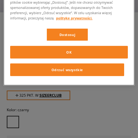
plików cookie wybierając „Dostosuj”. Jeśli nie chcesz otrzymywać
spersonalizowanej oferty produktów, dopasowanych do Twoich
preferencji, wybierz „Odrzuć wszystkie”. W celu uzyskania więcej
informacji, przeczytaj naszą
politykę prywatności.
Dostosuj
CONVERSE RUN STAR LEGACY
CX
damskie, trampki
OK
324,99 zł
z VAT
Odrzuć wszystkie
334,99 zł
-3%
(najniższa cena od momentu wprowadzenia produktu)
619,99 zł
-48%
(Cena początkowa)
✛ 325 PKT. W
SIZEERCLUB
Kolor:
czarny