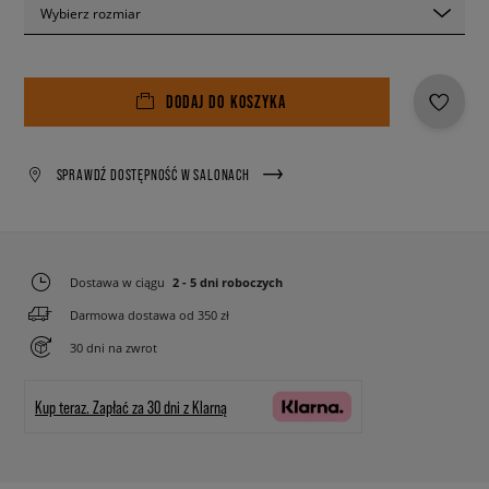
Wybierz rozmiar
DODAJ DO KOSZYKA
SPRAWDŹ DOSTĘPNOŚĆ W SALONACH
Dostawa w ciągu
2 - 5 dni roboczych
Darmowa dostawa od 350 zł
30 dni na zwrot
Kup teraz.
Zapłać za 30 dni z Klarną