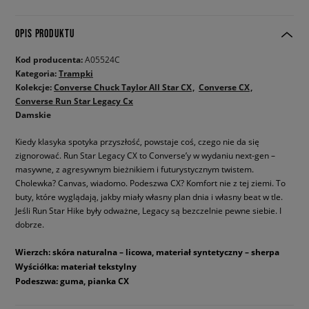
OPIS PRODUKTU
Kod producenta:
A05524C
Kategoria:
Trampki
Kolekcje:
Converse Chuck Taylor All Star CX
Converse CX
Converse Run Star Legacy Cx
Damskie
Kiedy klasyka spotyka przyszłość, powstaje coś, czego nie da się
zignorować. Run Star Legacy CX to Converse’y w wydaniu next-gen –
masywne, z agresywnym bieżnikiem i futurystycznym twistem.
Cholewka? Canvas, wiadomo. Podeszwa CX? Komfort nie z tej ziemi. To
buty, które wyglądają, jakby miały własny plan dnia i własny beat w tle.
Jeśli Run Star Hike były odważne, Legacy są bezczelnie pewne siebie. I
dobrze.
Wierzch: skóra naturalna – licowa, materiał syntetyczny – sherpa
Wyściółka: materiał tekstylny
Podeszwa: guma, pianka CX