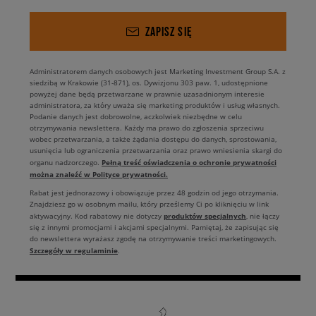
ZAPISZ SIĘ
Administratorem danych osobowych jest Marketing Investment Group S.A. z
siedzibą w Krakowie (31-871), os. Dywizjonu 303 paw. 1, udostępnione
powyżej dane będą przetwarzane w prawnie uzasadnionym interesie
administratora, za który uważa się marketing produktów i usług własnych.
Podanie danych jest dobrowolne, aczkolwiek niezbędne w celu
otrzymywania newslettera. Każdy ma prawo do zgłoszenia sprzeciwu
wobec przetwarzania, a także żądania dostępu do danych, sprostowania,
usunięcia lub ograniczenia przetwarzania oraz prawo wniesienia skargi do
Pełną treść oświadczenia o ochronie prywatności
organu nadzorczego.
można znaleźć w Polityce prywatności.
Rabat jest jednorazowy i obowiązuje przez 48 godzin od jego otrzymania.
Znajdziesz go w osobnym mailu, który prześlemy Ci po kliknięciu w link
produktów specjalnych
aktywacyjny. Kod rabatowy nie dotyczy
, nie łączy
się z innymi promocjami i akcjami specjalnymi. Pamiętaj, że zapisując się
do newslettera wyrażasz zgodę na otrzymywanie treści marketingowych.
Szczegóły w regulaminie
.