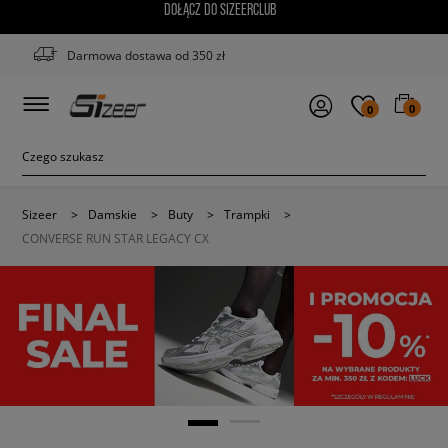
DOŁĄCZ DO SIZEERCLUB
Darmowa dostawa od 350 zł
0
0
Sizeer
>
Damskie
>
Buty
>
Trampki
>
CONVERSE RUN STAR LEGACY CX