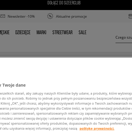
DOŁĄCZ DO SIZEERCLUB
Newsletter -10%
Aktualne promocje
ĘSKIE
DZIECIĘCE
MARKI
STREETWEAR
SALE
MĘSKIE
DZIECIĘCE
MARKI
STREETWEAR
SALE
MPKI ZIMOWE CONVERSE CHUCK TAYLOR ALL STAR L
 Twoje dane
zelkich starań, aby zakupy naszych Klientów były udane, a produkty, które wybierają 
do ich potrzeb. Robimy to jednak przy pełnym poszanowaniu bezpieczeństwa wszyst
liknij „OK”, jeśli chcesz, abyśmy wykorzystywali informacje o Twoich zachowaniach na
wania personalizowanych specjalnie dla Ciebie treści, w tym rekomendacji produktó
otrzeb i zainteresowań, spersonalizowanych reklam czy zapamiętywanie wybranych pre
ść wyszukanej frazy. Spróbuj użyć mniejszej ilośc
i możesz zmienić swoją decyzję i ustawienia dotyczące plików cookie wybierając „Dostosu
ymywać spersonalizowanej oferty produktów, dopasowanych do Twoich preferencji, wy
W celu uzyskania więcej informacji, przeczytaj naszą
politykę prywatności.
POWRÓT DO SKLEPU