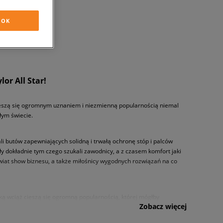
OK
or All Star!
 cieszą się ogromnym uznaniem i niezmienną popularnością niemal
łym świecie.
 butów zapewniających solidną i trwałą ochronę stóp i palców
 dokładnie tym czego szukali zawodnicy, a z czasem komfort jaki
wiat show biznesu, a także miłośnicy wygodnych rozwiązań na co
ką wciąż cieszą się ogromną popularnością, której mógłby
Zobacz więcej
ą serca fanów streetwearu i sneakerheadów z całego świata.