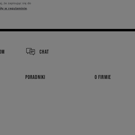
j, że zapisując się do
óły w regulaminie
.
nie sprawdź tą propozycję!
COM
CHAT
PORADNIKI
O FIRMIE