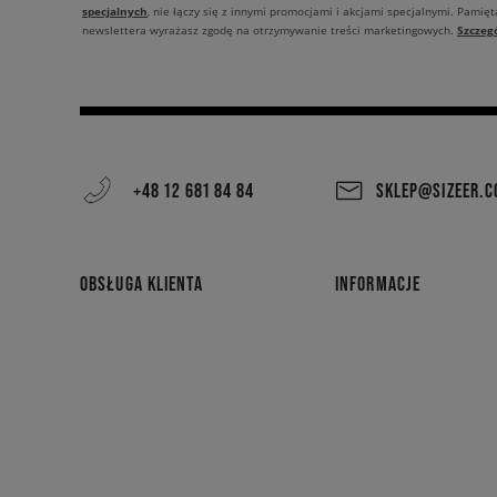
szalikiem.
specjalnych
, nie łączy się z innymi promocjami i akcjami specjalnymi. Pamięta
Szczeg
newslettera wyrażasz zgodę na otrzymywanie treści marketingowych.
Jeśli kochasz komfort jaki zapewniają trampki Converse, to koniecz
+48 12 681 84 84
SKLEP@SIZEER.
OBSŁUGA KLIENTA
INFORMACJE