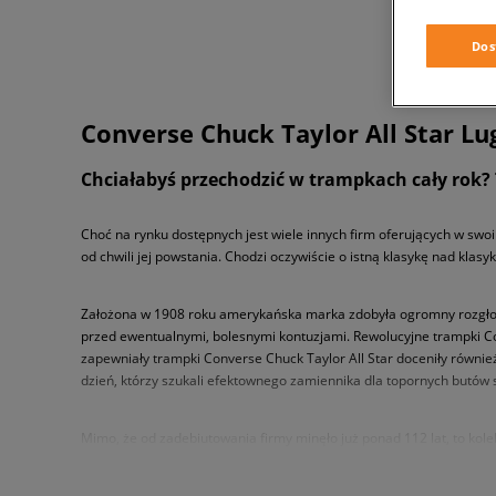
Dos
Converse Chuck Taylor All Star L
Chciałabyś przechodzić w trampkach cały rok?
Choć na rynku dostępnych jest wiele innych firm oferujących w swo
od chwili jej powstania. Chodzi oczywiście o istną klasykę nad klas
Założona w 1908 roku amerykańska marka zdobyła ogromny rozgłos 
przed ewentualnymi, bolesnymi kontuzjami. Rewolucyjne trampki Co
zapewniały trampki Converse Chuck Taylor All Star doceniły równie
dzień, którzy szukali efektownego zamiennika dla topornych butów
Mimo, że od zadebiutowania firmy minęło już ponad 112 lat, to ko
pozazdrościć im niejeden konkurent, a marka Converse co sezon za