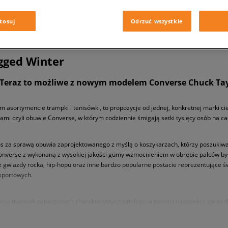
tosuj
Odrzuć wszystkie
ugged Winter
 Teraz to możliwe z nowym modelem Converse Chuck Tayl
im asortymencie trampki i tenisówki, to propozycje od jednej, konkretnej marki
ykami czyli obuwie Converse, w którym codziennie śmigają setki tysięcy osób na ca
za sprawą obuwia zaprojektowanego z myślą o koszykarzach, którzy poszukiwali
nverse z wykonaną z wysokiej jakości gumy wzmocnieniem w obrębie palców były
ż gwiazdy rocka, hip-hopu oraz inne bardzo popularne postacie reprezentujące ś
 sportowych.
lekcje trampek oznaczonych charakterystycznym logo w postaci naszywki z gwiazd
skakuje coraz bardziej rewolucyjnymi, designerskimi projektami, które zdobywaj