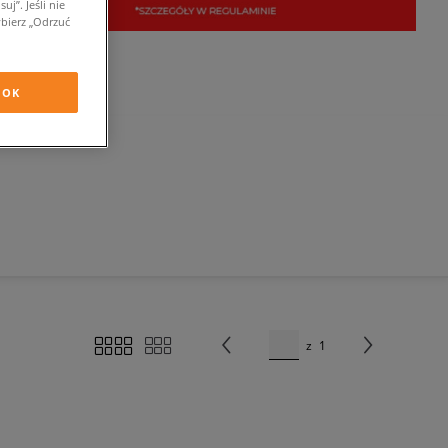
j”. Jeśli nie
bierz „Odrzuć
OK
z
1