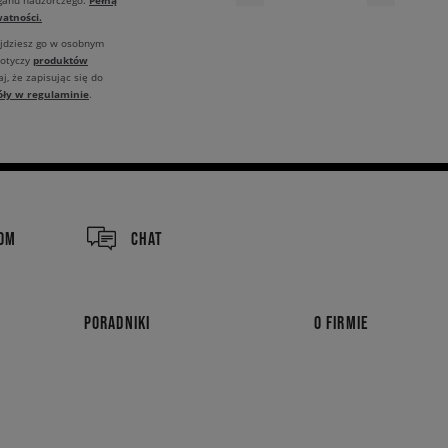
Pełną
rganu nadzorczego.
atności.
ajdziesz go w osobnym
produktów
dotyczy
j, że zapisując się do
óły w regulaminie
.
COM
CHAT
PORADNIKI
O FIRMIE