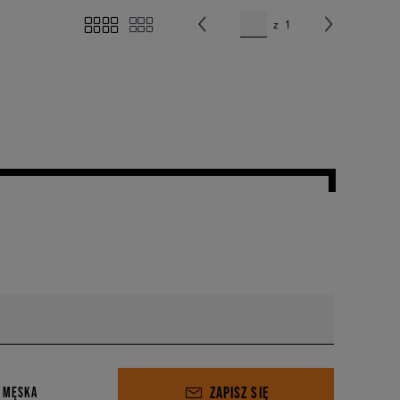
z
1
ZAPISZ SIĘ
 MĘSKA