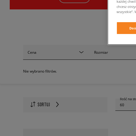
każdej chwil
chcesz otrz
wszystkie”. 
Dos
Cena
Rozmiar
Nie wybrano filtrów.
Ilość na s
SORTUJ
60