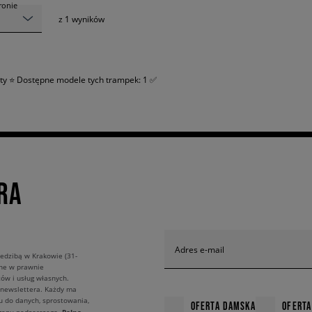
tronie
z
1
wyników
nty ⭐ Dostępne modele tych trampek: 1 ✅
RA
Adres e-mail
edzibą w Krakowie (31-
ane w prawnie
ów i usług własnych.
 newslettera. Każdy ma
u do danych, sprostowania,
OFERTA DAMSKA
OFERTA