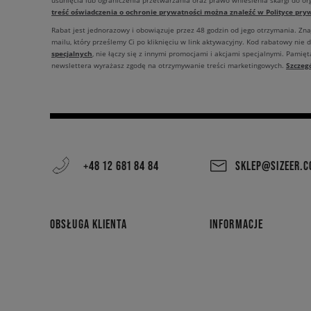
usunięcia lub ograniczenia przetwarzania oraz prawo wniesienia skargi do o
treść oświadczenia o ochronie prywatności można znaleźć w Polityce pryw
Rabat jest jednorazowy i obowiązuje przez 48 godzin od jego otrzymania. Zn
mailu, który prześlemy Ci po kliknięciu w link aktywacyjny. Kod rabatowy nie 
specjalnych
, nie łączy się z innymi promocjami i akcjami specjalnymi. Pamięta
Szczeg
newslettera wyrażasz zgodę na otrzymywanie treści marketingowych.
+48 12 681 84 84
SKLEP@SIZEER.
OBSŁUGA KLIENTA
INFORMACJE