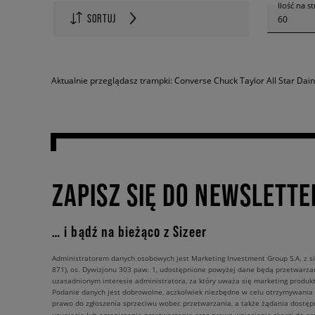
Ilość na s
SORTUJ
60
Aktualnie przeglądasz trampki: Converse Chuck Taylor All Star Dai
ZAPISZ SIĘ DO NEWSLETTE
… i bądź na bieżąco z Sizeer
Administratorem danych osobowych jest Marketing Investment Group S.A. z si
871), os. Dywizjonu 303 paw. 1, udostępnione powyżej dane będą przetwarz
uzasadnionym interesie administratora, za który uważa się marketing produkt
Podanie danych jest dobrowolne, aczkolwiek niezbędne w celu otrzymywania
prawo do zgłoszenia sprzeciwu wobec przetwarzania, a także żądania dostęp