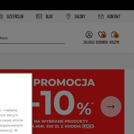
SIZEERCLUB
BLOG
SALONY
KONTAKT
0
0
ZALOGUJ
SCHOWEK
KOSZYK
– najlepiej
kich danych
 naszej stronie
w dopasowanych
ferencji. W