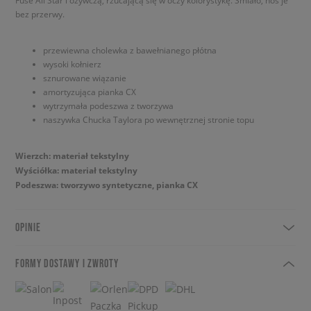
Fuse All Star i ożywczą, rzucającą się w oczy kolorystykę. Śmiało, noś je
bez przerwy.
przewiewna cholewka z bawełnianego płótna
wysoki kołnierz
sznurowane wiązanie
amortyzująca pianka CX
wytrzymała podeszwa z tworzywa
naszywka Chucka Taylora po wewnętrznej stronie topu
Wierzch: materiał tekstylny
Wyściółka: materiał tekstylny
Podeszwa: tworzywo syntetyczne, pianka CX
OPINIE
FORMY DOSTAWY I ZWROTY