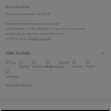
Szczegóły dostaw
Darmowa dostawa już od 350 zł!
Zawsze darmowa dostawa do Salonów
Czas dostawy: 1-5 dni roboczych, licząc od dnia otrzymania
potwierdzenia zawarcia umowy sprzedaży.
30 dni na zwrot.
Zasady i warunki
FORMY PŁATNOŚCI
Szczegóły płatności