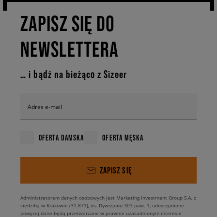
ZAPISZ SIĘ DO
NEWSLETTERA
… i bądź na bieżąco z Sizeer
Adres e-mail
OFERTA DAMSKA
OFERTA MĘSKA
ZAPISZ SIĘ
Administratorem danych osobowych jest Marketing Investment Group S.A. z
siedzibą w Krakowie (31-871), os. Dywizjonu 303 paw. 1, udostępnione
powyżej dane będą przetwarzane w prawnie uzasadnionym interesie