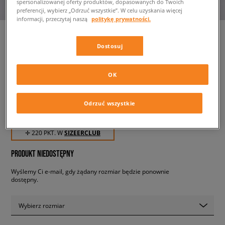
spersonalizowanej oferty produktów, dopasowanych do Twoich
preferencji, wybierz „Odrzuć wszystkie”. W celu uzyskania więcej
informacji, przeczytaj naszą
politykę prywatności.
Dostosuj
CONVERSE CHUCK TAYLOR
ALL STAR CX EXPLORE
OK
męskie, sneakersy
Odrzuć wszystkie
219,99 zł
z VAT
✛ 220 PKT. W
SIZEERCLUB
PRODUKT NIEDOSTĘPNY
Wyślemy Ci e-mail, gdy żądany rozmiar będzie ponownie
dostępny.
Wybierz rozmiar