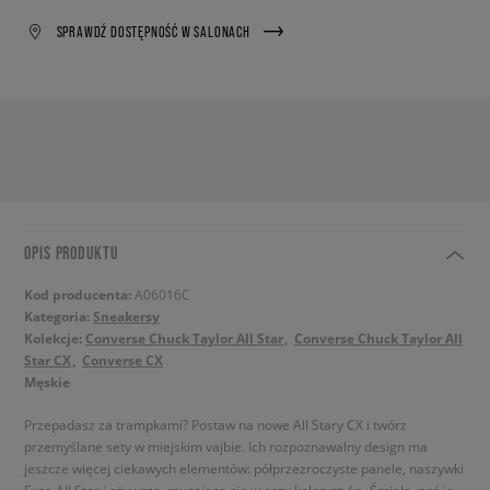
SPRAWDŹ DOSTĘPNOŚĆ W SALONACH
OPIS PRODUKTU
Kod producenta:
A06016C
Kategoria:
Sneakersy
Kolekcje:
Converse Chuck Taylor All Star
Converse Chuck Taylor All
Star CX
Converse CX
Męskie
Przepadasz za trampkami? Postaw na nowe All Stary CX i twórz
przemyślane sety w miejskim vajbie. Ich rozpoznawalny design ma
jeszcze więcej ciekawych elementów: półprzezroczyste panele, naszywki