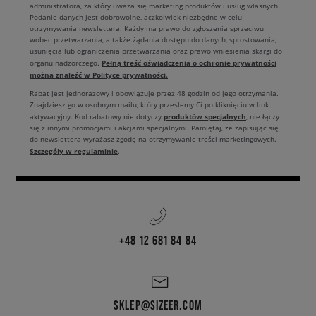
administratora, za który uważa się marketing produktów i usług własnych.
Podanie danych jest dobrowolne, aczkolwiek niezbędne w celu
otrzymywania newslettera. Każdy ma prawo do zgłoszenia sprzeciwu
wobec przetwarzania, a także żądania dostępu do danych, sprostowania,
usunięcia lub ograniczenia przetwarzania oraz prawo wniesienia skargi do
Pełną treść oświadczenia o ochronie prywatności
organu nadzorczego.
można znaleźć w Polityce prywatności.
Rabat jest jednorazowy i obowiązuje przez 48 godzin od jego otrzymania.
Znajdziesz go w osobnym mailu, który prześlemy Ci po kliknięciu w link
produktów specjalnych
aktywacyjny. Kod rabatowy nie dotyczy
, nie łączy
się z innymi promocjami i akcjami specjalnymi. Pamiętaj, że zapisując się
do newslettera wyrażasz zgodę na otrzymywanie treści marketingowych.
Szczegóły w regulaminie
.
+48 12 681 84 84
SKLEP@SIZEER.COM