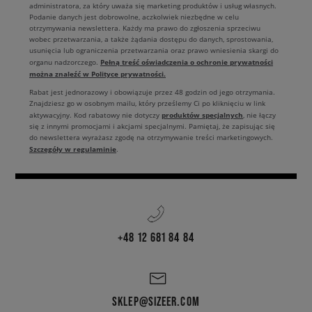
administratora, za który uważa się marketing produktów i usług własnych.
Podanie danych jest dobrowolne, aczkolwiek niezbędne w celu
otrzymywania newslettera. Każdy ma prawo do zgłoszenia sprzeciwu
wobec przetwarzania, a także żądania dostępu do danych, sprostowania,
usunięcia lub ograniczenia przetwarzania oraz prawo wniesienia skargi do
Pełną treść oświadczenia o ochronie prywatności
organu nadzorczego.
można znaleźć w Polityce prywatności.
Rabat jest jednorazowy i obowiązuje przez 48 godzin od jego otrzymania.
Znajdziesz go w osobnym mailu, który prześlemy Ci po kliknięciu w link
produktów specjalnych
aktywacyjny. Kod rabatowy nie dotyczy
, nie łączy
się z innymi promocjami i akcjami specjalnymi. Pamiętaj, że zapisując się
do newslettera wyrażasz zgodę na otrzymywanie treści marketingowych.
Szczegóły w regulaminie
.
+48 12 681 84 84
SKLEP@SIZEER.COM