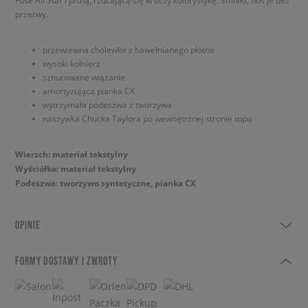
Fuse All Star i jasną, rzucającą się w oczy kolorystykę. Śmiało, noś je bez
przerwy.
przewiewna cholewka z bawełnianego płótna
wysoki kołnierz
sznurowane wiązanie
amortyzująca pianka CX
wytrzymała podeszwa z tworzywa
naszywka Chucka Taylora po wewnętrznej stronie topu
Wierzch: materiał tekstylny
Wyściółka: materiał tekstylny
Podeszwa: tworzywo syntetyczne, pianka CX
OPINIE
FORMY DOSTAWY I ZWROTY