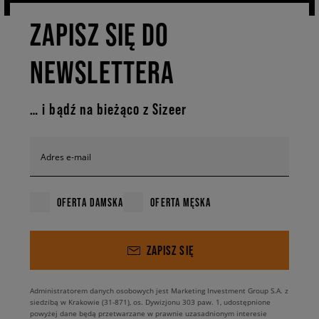
ZAPISZ SIĘ DO
NEWSLETTERA
… i bądź na bieżąco z Sizeer
Adres e-mail
OFERTA DAMSKA
OFERTA MĘSKA
ZAPISZ SIĘ
Administratorem danych osobowych jest Marketing Investment Group S.A. z
siedzibą w Krakowie (31-871), os. Dywizjonu 303 paw. 1, udostępnione
powyżej dane będą przetwarzane w prawnie uzasadnionym interesie