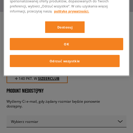
spersonalizowanej oferty produktów, dopasowanych do Twoich
preferencji, wybierz „Odrzuć wszystkie”. W celu uzyskania więcej
informacji, przeczytaj naszą
politykę prywatności.
Dostosuj
CONVERSE CHUCK TAYLOR
ALL STAR CX EXPLORE
OK
męskie, sneakersy
Odrzuć wszystkie
139,99 zł
z VAT
✛ 140 PKT. W
SIZEERCLUB
PRODUKT NIEDOSTĘPNY
Wyślemy Ci e-mail, gdy żądany rozmiar będzie ponownie
dostępny.
Wybierz rozmiar