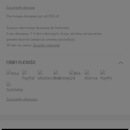
Szczegóły dostaw
Darmowa dostawa już od 350 zł!
Zawsze darmowa dostawa do Salonów
Czas dostawy: 1-5 dni roboczych, licząc od dnia otrzymania
potwierdzenia zawarcia umowy sprzedaży.
30 dni na zwrot.
Zasady i warunki
FORMY PŁATNOŚCI
Szczegóły płatności