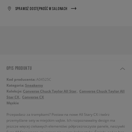
SPRAWDŹ DOSTĘPNOŚĆ W SALONACH
OPIS PRODUKTU
Kod producenta:
A04525C
Kategoria:
Sneakersy
Kolekcje:
Converse Chuck Taylor All Star
Converse Chuck Taylor All
Star CX
Converse CX
Męskie
Przepadasz za trampkami? Postaw na nowe All Stary CX i twórz
przemyślane sety w miejskim vajbie. Ich rozpoznawalny design ma
jeszcze więcej ciekawych elementów: półprzezroczyste panele, naszywki