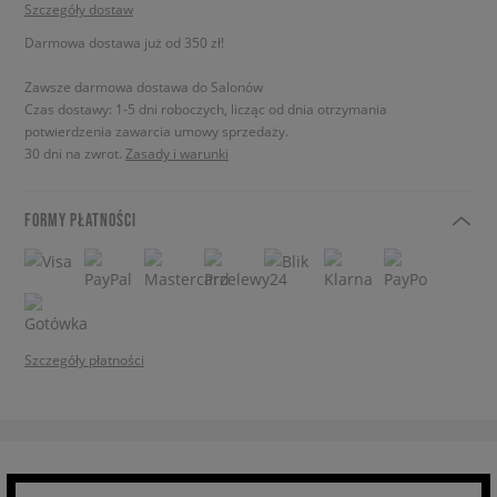
Szczegóły dostaw
Darmowa dostawa już od 350 zł!
Zawsze darmowa dostawa do Salonów
Czas dostawy: 1-5 dni roboczych, licząc od dnia otrzymania
potwierdzenia zawarcia umowy sprzedaży.
30 dni na zwrot.
Zasady i warunki
FORMY PŁATNOŚCI
Szczegóły płatności