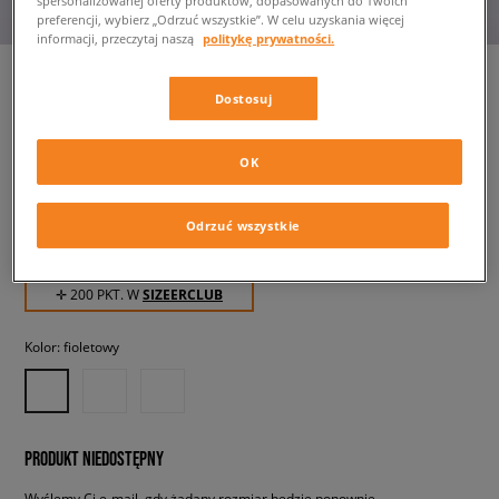
spersonalizowanej oferty produktów, dopasowanych do Twoich
preferencji, wybierz „Odrzuć wszystkie”. W celu uzyskania więcej
informacji, przeczytaj naszą
politykę prywatności.
Dostosuj
CONVERSE CHUCK TAYLOR
ALL STAR CRUISE
OK
damskie, trampki
Odrzuć wszystkie
199,99 zł
z VAT
✛ 200 PKT. W
SIZEERCLUB
Kolor:
fioletowy
PRODUKT NIEDOSTĘPNY
Wyślemy Ci e-mail, gdy żądany rozmiar będzie ponownie