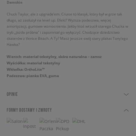
Damskie
Chuck Taylor, ale z upgrade’em. Cruise to klasyk, który był w grze tak
długo, aż zasłużył na level up. Efekt? Wyższa podeszwa, więcej
amortyzacji, gumowe wzmocnienia. Jakby ktoś wrzucił starego Chucka w
tryb „jazda próbna” i zapomniał go wyłączyć. Chodzące dziedzictwo
skaterów z Venice Beach. A Ty? Masz jeszcze swój stary plakat Tony’ego
Hawka?
Wierzch: materiał tekstylny, skóra naturalna – zamsz
Wyściółka: materiał tekstylny
Wkładka: OrthoLite™
Podeszwa: pianka EVA, guma
OPINIE
FORMY DOSTAWY I ZWROTY