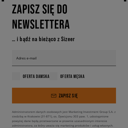
ZAPISZ SIĘ DO
NEWSLETTERA
… i bądź na bieżąco z Sizeer
Adres e-mail
OFERTA DAMSKA
OFERTA MĘSKA
ZAPISZ SIĘ
Administratorem danych osobowych jest Marketing Investment Group S.A. z
siedzibą w Krakowie (31-871), os. Dywizjonu 303 paw. 1, udostępnione
powyżej dane będą przetwarzane w prawnie uzasadnionym interesie
administratora, za który uważa się marketing produktów i usług własnych.