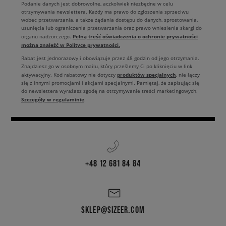
Podanie danych jest dobrowolne, aczkolwiek niezbędne w celu
otrzymywania newslettera. Każdy ma prawo do zgłoszenia sprzeciwu
wobec przetwarzania, a także żądania dostępu do danych, sprostowania,
usunięcia lub ograniczenia przetwarzania oraz prawo wniesienia skargi do
Pełną treść oświadczenia o ochronie prywatności
organu nadzorczego.
można znaleźć w Polityce prywatności.
Rabat jest jednorazowy i obowiązuje przez 48 godzin od jego otrzymania.
Znajdziesz go w osobnym mailu, który prześlemy Ci po kliknięciu w link
produktów specjalnych
aktywacyjny. Kod rabatowy nie dotyczy
, nie łączy
się z innymi promocjami i akcjami specjalnymi. Pamiętaj, że zapisując się
do newslettera wyrażasz zgodę na otrzymywanie treści marketingowych.
Szczegóły w regulaminie
.
+48 12 681 84 84
SKLEP@SIZEER.COM