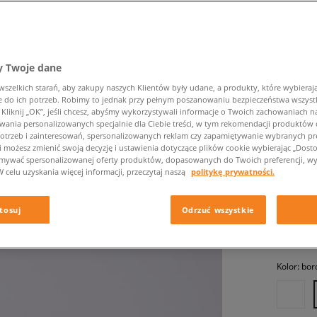
 Twoje dane
zelkich starań, aby zakupy naszych Klientów były udane, a produkty, które wybierają 
do ich potrzeb. Robimy to jednak przy pełnym poszanowaniu bezpieczeństwa wszyst
liknij „OK”, jeśli chcesz, abyśmy wykorzystywali informacje o Twoich zachowaniach na
CONVER
wania personalizowanych specjalnie dla Ciebie treści, w tym rekomendacji produktó
otrzeb i zainteresowań, spersonalizowanych reklam czy zapamiętywanie wybranych pre
damskie, 
i możesz zmienić swoją decyzję i ustawienia dotyczące plików cookie wybierając „Dostosu
ymywać spersonalizowanej oferty produktów, dopasowanych do Twoich preferencji, wy
W celu uzyskania więcej informacji, przeczytaj naszą
politykę prywatności.
449,99 
tosuj
Odrzuć wszystkie
✛ 45
Kolor:
bor