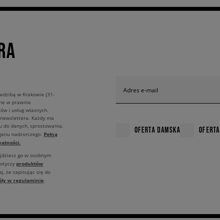
RA
Adres e-mail
edzibą w Krakowie (31-
ane w prawnie
ów i usług własnych.
 newslettera. Każdy ma
u do danych, sprostowania,
OFERTA DAMSKA
OFERTA
Pełną
rganu nadzorczego.
atności.
ajdziesz go w osobnym
produktów
dotyczy
j, że zapisując się do
óły w regulaminie
.