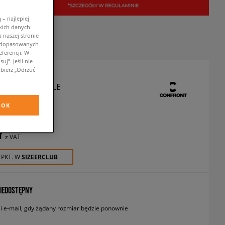
– najlepiej
kich danych
 naszej stronie
w dopasowanych
ferencji. W
j”. Jeśli nie
bierz „Odrzuć
NT TORBA LILLE
rki saszetki
OK
ł
z VAT
 PKT. W
SIZEERCLUB
IEDOSTĘPNY
 e-mail, gdy żądany rozmiar będzie ponownie