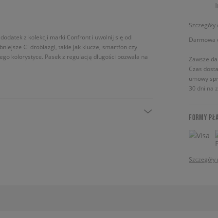
Szczegóły
odatek z kolekcji marki Confront i uwolnij się od
Darmowa do
niejsze Ci drobiazgi, takie jak klucze, smartfon czy
go kolorystyce. Pasek z regulacją długości pozwala na
Zawsze da
Czas dosta
umowy spr
30 dni na 
FORMY PŁ
Szczegóły 