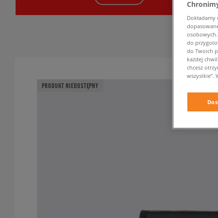
Chronimy
Dokładamy ws
dopasowane 
osobowych. K
do przygoto
do Twoich p
każdej chwil
chcesz otrz
wszystkie”. 
PRODUKT NIEDOSTĘPNY
Dos