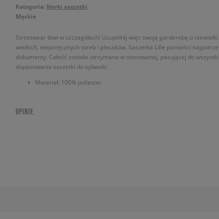
Kategoria:
Nerki saszetki
Męskie
Streetwear tkwi w szczegółach! Uzupełnij więc swoją garderobę o niewielki d
wielkich, nieporęcznych toreb i plecaków. Saszetka Lille pomieści najpotrzeb
dokumenty. Całość została utrzymana w stonowanej, pasującej do wszystkie
dopasowanie saszetki do sylwetki.
Materiał: 100% poliester
OPINIE