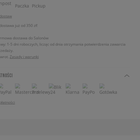
 dostaw
stawa już od 350 zł!
rmowa dostawa do Salonów
wy: 1-5 dni roboczych, licząc od dnia otrzymania potwierdzenia zawarcia
zedaży.
zwrot.
Zasady i warunki
ATNOŚCI
płatności