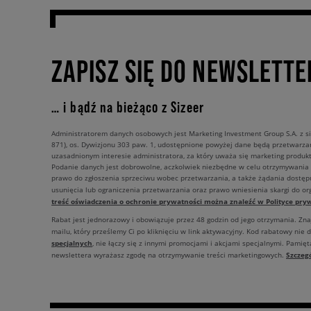
ZAPISZ SIĘ DO NEWSLETTE
… i bądź na bieżąco z Sizeer
Administratorem danych osobowych jest Marketing Investment Group S.A. z si
871), os. Dywizjonu 303 paw. 1, udostępnione powyżej dane będą przetwarz
uzasadnionym interesie administratora, za który uważa się marketing produkt
Podanie danych jest dobrowolne, aczkolwiek niezbędne w celu otrzymywania
prawo do zgłoszenia sprzeciwu wobec przetwarzania, a także żądania dostęp
usunięcia lub ograniczenia przetwarzania oraz prawo wniesienia skargi do o
treść oświadczenia o ochronie prywatności można znaleźć w Polityce pryw
Rabat jest jednorazowy i obowiązuje przez 48 godzin od jego otrzymania. Zn
mailu, który prześlemy Ci po kliknięciu w link aktywacyjny. Kod rabatowy nie 
specjalnych
, nie łączy się z innymi promocjami i akcjami specjalnymi. Pamięta
Szczeg
newslettera wyrażasz zgodę na otrzymywanie treści marketingowych.