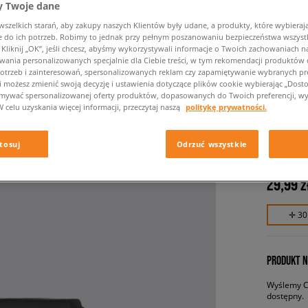
 Twoje dane
zelkich starań, aby zakupy naszych Klientów były udane, a produkty, które wybierają 
do ich potrzeb. Robimy to jednak przy pełnym poszanowaniu bezpieczeństwa wszyst
liknij „OK”, jeśli chcesz, abyśmy wykorzystywali informacje o Twoich zachowaniach na
wania personalizowanych specjalnie dla Ciebie treści, w tym rekomendacji produktó
otrzeb i zainteresowań, spersonalizowanych reklam czy zapamiętywanie wybranych pre
i możesz zmienić swoją decyzję i ustawienia dotyczące plików cookie wybierając „Dostosu
ymywać spersonalizowanej oferty produktów, dopasowanych do Twoich preferencji, wy
W celu uzyskania więcej informacji, przeczytaj naszą
politykę prywatności.
CONFRO
męskie, ne
tosuj
Odrzuć wszystkie
29,99 z
✛ 30
PRODUKT N
Wyślemy Ci
dostępny.