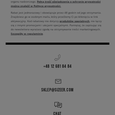
Pełną treść oświadczenia o ochronie prywatności
organu nadzorczego.
można znaleźć w Polityce prywatności.
Rabat jest jednorazowy i obowiązuje przez 48 godzin od jego otrzymania.
Znajdziesz go w osobnym mailu, który prześlemy Ci po kliknięciu w link
produktów specjalnych
aktywacyjny. Kod rabatowy nie dotyczy
, nie łączy
się z innymi promocjami i akcjami specjalnymi. Pamiętaj, że zapisując się
do newslettera wyrażasz zgodę na otrzymywanie treści marketingowych.
Szczegóły w regulaminie
.
+48 12 681 84 84
SKLEP@SIZEER.COM
CHAT