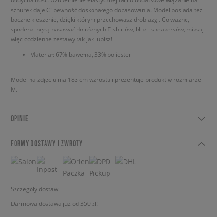
oddychalność. Uzupełnienie elastycznej talii o dodatkowe wiązanie na
sznurek daje Ci pewność doskonałego dopasowania. Model posiada też
boczne kieszenie, dzięki którym przechowasz drobiazgi. Co ważne,
spodenki będą pasować do różnych T-shirtów, bluz i sneakersów, miksuj
więc codzienne zestawy tak jak lubisz!
Materiał: 67% bawełna, 33% poliester
Model na zdjęciu ma 183 cm wzrostu i prezentuje produkt w rozmiarze
M.
OPINIE
FORMY DOSTAWY I ZWROTY
Szczegóły dostaw
Darmowa dostawa już od 350 zł!