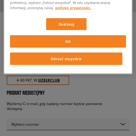
preferencji, wybierz „Odrzuć wszystkie”. W celu uzyskania więcej
informacji, przeczytaj naszą
politykę prywatności.
Dostosuj
CONFRONT SZORTY
ESSENTIAL
OK
męskie, szorty
Odrzuć wszystkie
79,99 zł
z VAT
✛ 80 PKT. W
SIZEERCLUB
PRODUKT NIEDOSTĘPNY
Wyślemy Ci e-mail, gdy żądany rozmiar będzie ponownie
dostępny.
Wybierz rozmiar