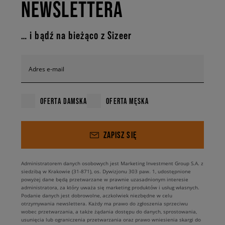
NEWSLETTERA
… i bądź na bieżąco z Sizeer
Adres e-mail
OFERTA DAMSKA
OFERTA MĘSKA
ZAPISZ SIĘ
Administratorem danych osobowych jest Marketing Investment Group S.A. z
siedzibą w Krakowie (31-871), os. Dywizjonu 303 paw. 1, udostępnione
powyżej dane będą przetwarzane w prawnie uzasadnionym interesie
administratora, za który uważa się marketing produktów i usług własnych.
Podanie danych jest dobrowolne, aczkolwiek niezbędne w celu
otrzymywania newslettera. Każdy ma prawo do zgłoszenia sprzeciwu
wobec przetwarzania, a także żądania dostępu do danych, sprostowania,
usunięcia lub ograniczenia przetwarzania oraz prawo wniesienia skargi do