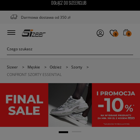
DOŁĄCZ DO SIZEERCLUB
Darmowa dostawa od 350 zł
0
0
Sizeer
>
Męskie
>
Odzież
>
Szorty
>
CONFRONT SZORTY ESSENTIAL