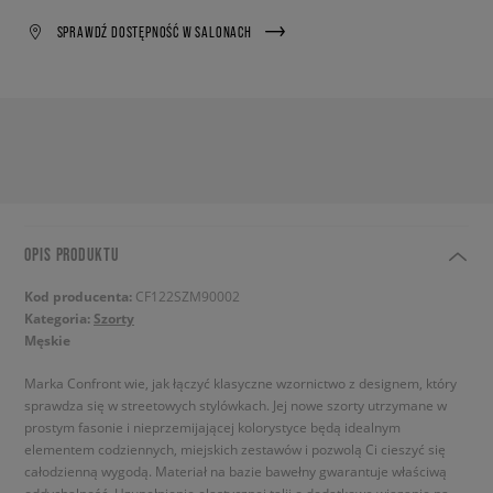
SPRAWDŹ DOSTĘPNOŚĆ W SALONACH
OPIS PRODUKTU
Kod producenta:
CF122SZM90002
Kategoria:
Szorty
Męskie
Marka Confront wie, jak łączyć klasyczne wzornictwo z designem, który
sprawdza się w streetowych stylówkach. Jej nowe szorty utrzymane w
prostym fasonie i nieprzemijającej kolorystyce będą idealnym
elementem codziennych, miejskich zestawów i pozwolą Ci cieszyć się
całodzienną wygodą. Materiał na bazie bawełny gwarantuje właściwą