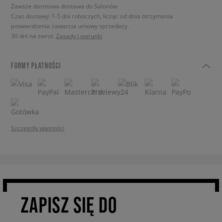
Zawsze darmowa dostawa do Salonów
Czas dostawy: 1-5 dni roboczych, licząc od dnia otrzymania
potwierdzenia zawarcia umowy sprzedaży.
30 dni na zwrot.
Zasady i warunki
FORMY PŁATNOŚCI
Szczegóły płatności
ZAPISZ SIĘ DO