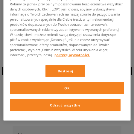
Robimy to jednak przy pełnym poszanowaniu bezpieczeństwa wszystkich
POWRÓT DO SKLEPU
danych osobowych. Kliknij „OK”, jeśli chcesz, abyśmy wykorzystywali
informacje o Twoich zachowaniach na naszej stronie do przygotowania
personalizowanych specjalnie dla Ciebie treści, w tym rekomendacji
produktów dopasowanych do Twoich potrzeb i zainteresowań,
spersonalizowanych reklam czy zapamiętywanie wybranych preferencji.
W każdej chwili możesz zmienić swoją decyzję i ustawienia dotyczące
plików cookie wybierając „Dostosuj”. Jeśli nie chcesz otrzymywać
Aktualnie przeglądasz: Confront Sunset ⭐ Dostępne modele tych butów
spersonalizowanej oferty produktów, dopasowanych do Twoich
slip-on: 0 ✅
preferencji, wybierz „Odrzuć wszystkie”. W celu uzyskania więcej
informacji, przeczytaj naszą
politykę prywatności.
Dostosuj
ZAPISZ SIĘ DO
OK
NEWSLETTERA
Odrzuć wszystkie
… i bądź na bieżąco z Sizeer