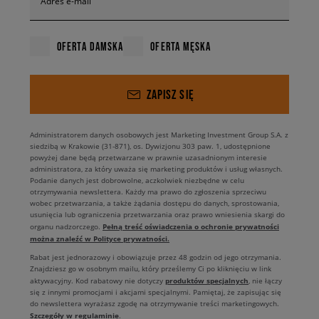
Adres e-mail
OFERTA DAMSKA
OFERTA MĘSKA
ZAPISZ SIĘ
Administratorem danych osobowych jest Marketing Investment Group S.A. z
siedzibą w Krakowie (31-871), os. Dywizjonu 303 paw. 1, udostępnione
powyżej dane będą przetwarzane w prawnie uzasadnionym interesie
administratora, za który uważa się marketing produktów i usług własnych.
Podanie danych jest dobrowolne, aczkolwiek niezbędne w celu
otrzymywania newslettera. Każdy ma prawo do zgłoszenia sprzeciwu
wobec przetwarzania, a także żądania dostępu do danych, sprostowania,
usunięcia lub ograniczenia przetwarzania oraz prawo wniesienia skargi do
Pełną treść oświadczenia o ochronie prywatności
organu nadzorczego.
można znaleźć w Polityce prywatności.
Rabat jest jednorazowy i obowiązuje przez 48 godzin od jego otrzymania.
Znajdziesz go w osobnym mailu, który prześlemy Ci po kliknięciu w link
produktów specjalnych
aktywacyjny. Kod rabatowy nie dotyczy
, nie łączy
się z innymi promocjami i akcjami specjalnymi. Pamiętaj, że zapisując się
do newslettera wyrażasz zgodę na otrzymywanie treści marketingowych.
Szczegóły w regulaminie
.