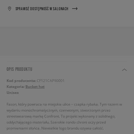
SPRAWDŹ DOSTĘPNOŚĆ W SALONACH
OPIS PRODUKTU
Kod producenta:
CF121CAP90001
Kategoria:
Bucket hat
Unisex
Fason, który powraca na miejskie ulice – czapka rybaka. Tym razem w
wydaniu monochromatycznym, czerwonym, stworzonym przez
streetwearową markę Confront. To projekt wykonany z solidnego,
oddychającego materiału. Szerokie rondo chroni oczy przed
promieniami słońca. Niewielkie logo brandu ożywia całość.