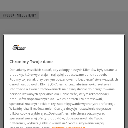
PRODUKT NIEDOSTĘPNY
Chronimy Twoje dane
Dokładamy wszelkich starań, aby zakupy naszych Klientów były udane, a
produkty, które wybierają – najlepiej dopasowane do ich potrzeb.
Robimy to jednak przy pełnym poszanowaniu bezpieczeństwa wszystkich
danych osobowych. Kliknij „OK”, jeśli chcesz, abyśmy wykorzystywali
informacje o Twoich zachowaniach na naszej stronie do przygotowania
personalizowanych specjalnie dla Ciebie treści, w tym rekomendacji
produktów dopasowanych do Twoich potrzeb i zainteresowań,
spersonalizowanych reklam czy zapamiętywanie wybranych preferencji.
W każdej chwili możesz zmienić swoją decyzję i ustawienia dotyczące
plików cookie wybierając „Dostosuj”. Jeśli nie chcesz otrzymywać
spersonalizowanej oferty produktów, dopasowanych do Twoich
preferencji, wybierz „Odrzuć wszystkie”. W celu uzyskania więcej
informacji, przeczytaj naszą
politykę prywatności.