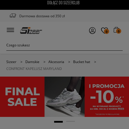
DOŁĄCZ DO SIZEERCLUB
Darmowa dostawa od 350 zł
0
0
Sizeer
>
Damskie
>
Akcesoria
>
Bucket hat
>
CONFRONT KAPELUSZ MARYLAND