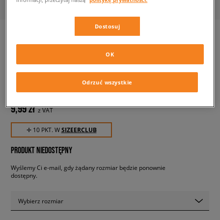
Dostosuj
OK
CONFRONT KAPELUSZ
MARYLAND
unisex, bucket hat
Odrzuć wszystkie
9,99 zł
z VAT
✛ 10 PKT. W
SIZEERCLUB
PRODUKT NIEDOSTĘPNY
Wyślemy Ci e-mail, gdy żądany rozmiar będzie ponownie
dostępny.
Wybierz rozmiar