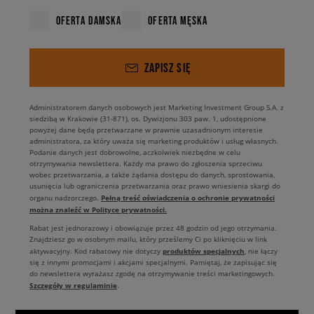
OFERTA DAMSKA
OFERTA MĘSKA
ZAPISZ SIĘ
Administratorem danych osobowych jest Marketing Investment Group S.A. z
siedzibą w Krakowie (31-871), os. Dywizjonu 303 paw. 1, udostępnione
powyżej dane będą przetwarzane w prawnie uzasadnionym interesie
administratora, za który uważa się marketing produktów i usług własnych.
Podanie danych jest dobrowolne, aczkolwiek niezbędne w celu
otrzymywania newslettera. Każdy ma prawo do zgłoszenia sprzeciwu
wobec przetwarzania, a także żądania dostępu do danych, sprostowania,
usunięcia lub ograniczenia przetwarzania oraz prawo wniesienia skargi do
Pełną treść oświadczenia o ochronie prywatności
organu nadzorczego.
można znaleźć w Polityce prywatności.
Rabat jest jednorazowy i obowiązuje przez 48 godzin od jego otrzymania.
Znajdziesz go w osobnym mailu, który prześlemy Ci po kliknięciu w link
produktów specjalnych
aktywacyjny. Kod rabatowy nie dotyczy
, nie łączy
się z innymi promocjami i akcjami specjalnymi. Pamiętaj, że zapisując się
do newslettera wyrażasz zgodę na otrzymywanie treści marketingowych.
Szczegóły w regulaminie
.