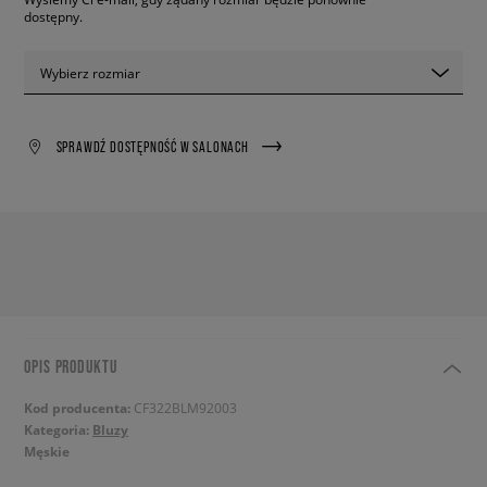
dostępny.
Wybierz rozmiar
SPRAWDŹ DOSTĘPNOŚĆ W SALONACH
OPIS PRODUKTU
Kod producenta:
CF322BLM92003
Kategoria:
Bluzy
Męskie