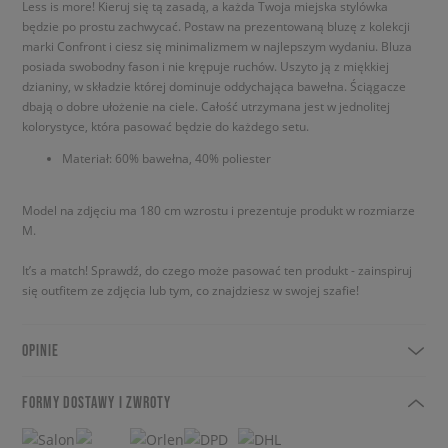
Less is more! Kieruj się tą zasadą, a każda Twoja miejska stylówka
będzie po prostu zachwycać. Postaw na prezentowaną bluzę z kolekcji
marki Confront i ciesz się minimalizmem w najlepszym wydaniu. Bluza
posiada swobodny fason i nie krępuje ruchów. Uszyto ją z miękkiej
dzianiny, w składzie której dominuje oddychająca bawełna. Ściągacze
dbają o dobre ułożenie na ciele. Całość utrzymana jest w jednolitej
kolorystyce, która pasować będzie do każdego setu.
Materiał: 60% bawełna, 40% poliester
Model na zdjęciu ma 180 cm wzrostu i prezentuje produkt w rozmiarze
M.
It’s a match! Sprawdź, do czego może pasować ten produkt - zainspiruj
się outfitem ze zdjęcia lub tym, co znajdziesz w swojej szafie!
OPINIE
FORMY DOSTAWY I ZWROTY