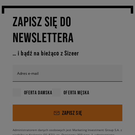
ZAPISZ SIĘ DO
NEWSLETTERA
… i bądź na bieżąco z Sizeer
Adres e-mail
OFERTA DAMSKA
OFERTA MĘSKA
ZAPISZ SIĘ
Administratorem danych osobowych jest Marketing Investment Group S.A. z
siedzibą w Krakowie (31-871), os. Dywizjonu 303 paw. 1, udostępnione