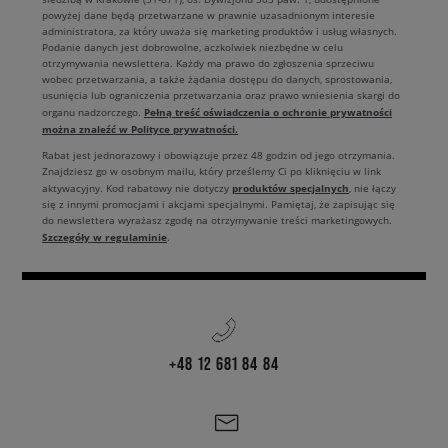
powyżej dane będą przetwarzane w prawnie uzasadnionym interesie
administratora, za który uważa się marketing produktów i usług własnych.
Podanie danych jest dobrowolne, aczkolwiek niezbędne w celu
otrzymywania newslettera. Każdy ma prawo do zgłoszenia sprzeciwu
wobec przetwarzania, a także żądania dostępu do danych, sprostowania,
usunięcia lub ograniczenia przetwarzania oraz prawo wniesienia skargi do
Pełną treść oświadczenia o ochronie prywatności
organu nadzorczego.
można znaleźć w Polityce prywatności.
Rabat jest jednorazowy i obowiązuje przez 48 godzin od jego otrzymania.
Znajdziesz go w osobnym mailu, który prześlemy Ci po kliknięciu w link
produktów specjalnych
aktywacyjny. Kod rabatowy nie dotyczy
, nie łączy
się z innymi promocjami i akcjami specjalnymi. Pamiętaj, że zapisując się
do newslettera wyrażasz zgodę na otrzymywanie treści marketingowych.
Szczegóły w regulaminie
.
+48 12 681 84 84