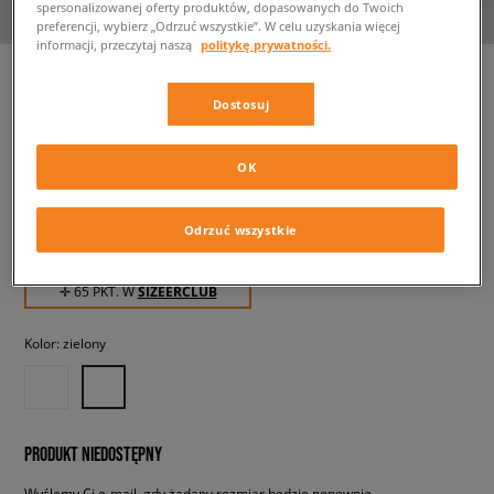
spersonalizowanej oferty produktów, dopasowanych do Twoich
preferencji, wybierz „Odrzuć wszystkie”. W celu uzyskania więcej
informacji, przeczytaj naszą
politykę prywatności.
Dostosuj
CONFRONT BLUZA
CONFRONT CREW MINI LOGO
OK
męskie, bluzy
Odrzuć wszystkie
64,99 zł
z VAT
✛ 65 PKT. W
SIZEERCLUB
Kolor:
zielony
PRODUKT NIEDOSTĘPNY
Wyślemy Ci e-mail, gdy żądany rozmiar będzie ponownie