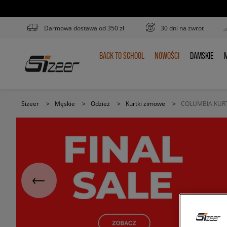
Darmowa dostawa od 350 zł
30 dni na zwrot
BACK TO SCHOOL
NOWOŚCI
DAMSKIE
M
BACK
NOWOŚCI
DAMSKIE
TO
SCHOOL
Sizeer
>
Męskie
>
Odzież
>
Kurtki zimowe
>
COLUMBIA KUR