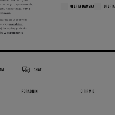
 newslettera. Każdy ma
u do danych, sprostowania,
OFERTA DAMSKA
OFERTA
Pełną
rganu nadzorczego.
atności.
ajdziesz go w osobnym
produktów
dotyczy
j, że zapisując się do
óły w regulaminie
.
COM
CHAT
PORADNIKI
O FIRMIE