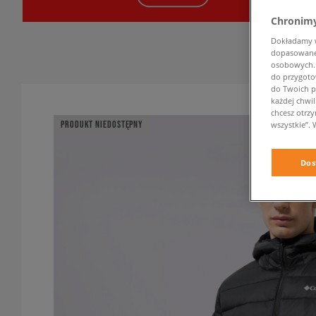
Chronimy
Dokładamy ws
dopasowane 
osobowych. K
do przygoto
do Twoich p
każdej chwil
chcesz otrz
PRODUKT NIEDOSTĘPNY
wszystkie”. 
Dos