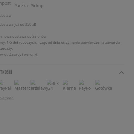
 dostaw
stawa już od 350 zł!
rmowa dostawa do Salonów
wy: 1-5 dni roboczych, licząc od dnia otrzymania potwierdzenia zawarcia
zedaży.
zwrot.
Zasady i warunki
ATNOŚCI
płatności