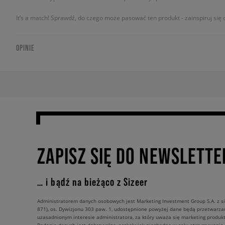
It’s a match! Sprawdź, do czego może pasować ten produkt - zainspiruj się o
OPINIE
ZAPISZ SIĘ DO NEWSLETTE
… i bądź na bieżąco z Sizeer
Administratorem danych osobowych jest Marketing Investment Group S.A. z si
871), os. Dywizjonu 303 paw. 1, udostępnione powyżej dane będą przetwarz
uzasadnionym interesie administratora, za który uważa się marketing produkt