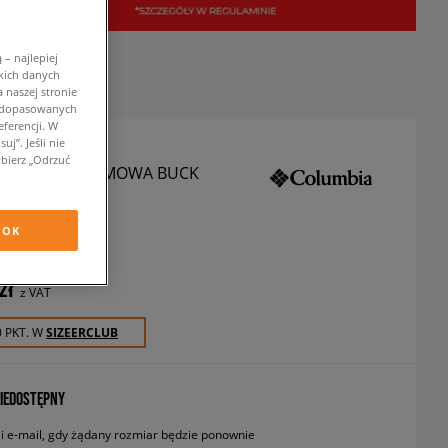
– najlepiej
kich danych
 naszej stronie
w dopasowanych
ferencji. W
j”. Jeśli nie
bierz „Odrzuć
IA KURTKA ZIMOWA BUCK
 INSULATED
urtki zimowe
OK
zł
z VAT
0 PKT. W
SIZEERCLUB
IEDOSTĘPNY
 e-mail, gdy żądany rozmiar będzie ponownie