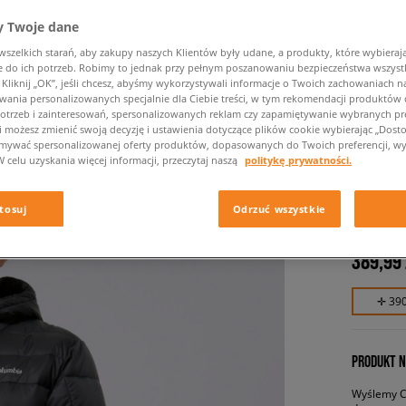
 Twoje dane
zelkich starań, aby zakupy naszych Klientów były udane, a produkty, które wybierają 
do ich potrzeb. Robimy to jednak przy pełnym poszanowaniu bezpieczeństwa wszyst
liknij „OK”, jeśli chcesz, abyśmy wykorzystywali informacje o Twoich zachowaniach na
wania personalizowanych specjalnie dla Ciebie treści, w tym rekomendacji produktó
otrzeb i zainteresowań, spersonalizowanych reklam czy zapamiętywanie wybranych pre
i możesz zmienić swoją decyzję i ustawienia dotyczące plików cookie wybierając „Dostosu
ymywać spersonalizowanej oferty produktów, dopasowanych do Twoich preferencji, wy
COLUMB
W celu uzyskania więcej informacji, przeczytaj naszą
politykę prywatności.
BUTTE™
męskie, k
tosuj
Odrzuć wszystkie
389,99 
✛ 39
PRODUKT N
Wyślemy Ci