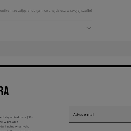
utfitem ze zdjęcia lub tym, co znajdziesz w swojej szafie!
RA
Adres e-mail
edzibą w Krakowie (31-
ane w prawnie
ów i usług własnych.