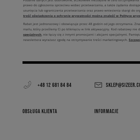
Podanie danych jest dobrowolne, aczkolwiek niezbędne w celu otrzymywania
prawo do zgłoszenia sprzeciwu wobec przetwarzania, a także żądania dostęp
usunięcia lub ograniczenia przetwarzania oraz prawo wniesienia skargi do o
treść oświadczenia o ochronie prywatności można znaleźć w Polityce pryw
Rabat jest jednorazowy i obowiązuje przez 48 godzin od jego otrzymania. Zn
mailu, który prześlemy Ci po kliknięciu w link aktywacyjny. Kod rabatowy nie 
specjalnych
, nie łączy się z innymi promocjami i akcjami specjalnymi. Pamięta
Szczeg
newslettera wyrażasz zgodę na otrzymywanie treści marketingowych.
+48 12 681 84 84
SKLEP@SIZEER.
OBSŁUGA KLIENTA
INFORMACJE