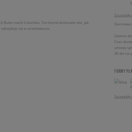
Szczegóły
ck Butte marki Columbia. Ten brand doskonale wie, jak
Darmowa do
 odnajduje się w streetwearze.
Zawsze da
Czas dosta
umowy spr
30 dni na 
FORMY PŁ
Szczegóły 