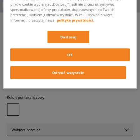
plików cookie wybierając „Dostosuj”. Jeśli nie chcesz otrzymywać
-10% za min. 350 zł kod: LUCK
spersonalizowanej oferty produktów, dopasowanych do Twoich
preferencji, wybierz „Odrzuć wszystkie”. W celu uzyskania więcej
informacji, przeczytaj naszą
politykę prywatności.
CHAMPION T-SHIRT
Dostosuj
CREWNECK T-SHIRT
męskie, koszulki
OK
39,99 zł
z VAT
Odrzuć wszystkie
✛ 40 PKT. W
SIZEERCLUB
Kolor:
pomarańczowy
Wybierz rozmiar