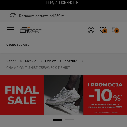
DOŁĄCZ DO SIZEERCLUB
Darmowa dostawa od 350 zł
0
0
Sizeer
>
Męskie
>
Odzież
>
Koszulki
>
CHAMPION T-SHIRT CREWNECK T-SHIRT