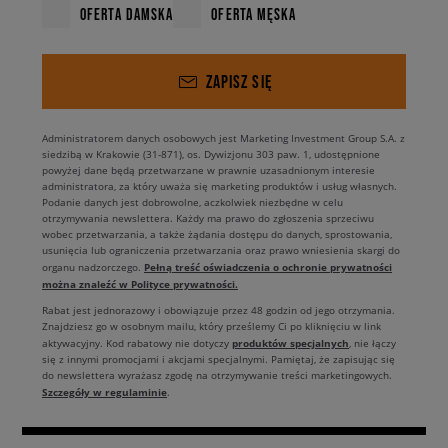
OFERTA DAMSKA
OFERTA MĘSKA
ZAPISZ SIĘ
Administratorem danych osobowych jest Marketing Investment Group S.A. z
siedzibą w Krakowie (31-871), os. Dywizjonu 303 paw. 1, udostępnione
powyżej dane będą przetwarzane w prawnie uzasadnionym interesie
administratora, za który uważa się marketing produktów i usług własnych.
Podanie danych jest dobrowolne, aczkolwiek niezbędne w celu
otrzymywania newslettera. Każdy ma prawo do zgłoszenia sprzeciwu
wobec przetwarzania, a także żądania dostępu do danych, sprostowania,
usunięcia lub ograniczenia przetwarzania oraz prawo wniesienia skargi do
Pełną treść oświadczenia o ochronie prywatności
organu nadzorczego.
można znaleźć w Polityce prywatności.
Rabat jest jednorazowy i obowiązuje przez 48 godzin od jego otrzymania.
Znajdziesz go w osobnym mailu, który prześlemy Ci po kliknięciu w link
produktów specjalnych
aktywacyjny. Kod rabatowy nie dotyczy
, nie łączy
się z innymi promocjami i akcjami specjalnymi. Pamiętaj, że zapisując się
do newslettera wyrażasz zgodę na otrzymywanie treści marketingowych.
Szczegóły w regulaminie
.