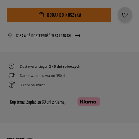
DODAJ DO KOSZYKA
SPRAWDŹ DOSTĘPNOŚĆ W SALONACH
Dostawa w ciągu
2 - 5 dni roboczych
Darmowa dostawa od 350 zł
30 dni na zwrot
Kup teraz.
Zapłać za 30 dni z Klarną