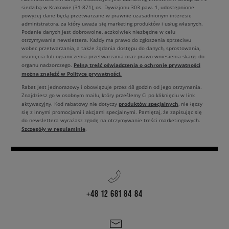
siedzibą w Krakowie (31-871), os. Dywizjonu 303 paw. 1, udostępnione
powyżej dane będą przetwarzane w prawnie uzasadnionym interesie
administratora, za który uważa się marketing produktów i usług własnych.
Podanie danych jest dobrowolne, aczkolwiek niezbędne w celu
otrzymywania newslettera. Każdy ma prawo do zgłoszenia sprzeciwu
wobec przetwarzania, a także żądania dostępu do danych, sprostowania,
usunięcia lub ograniczenia przetwarzania oraz prawo wniesienia skargi do
Pełną treść oświadczenia o ochronie prywatności
organu nadzorczego.
można znaleźć w Polityce prywatności.
Rabat jest jednorazowy i obowiązuje przez 48 godzin od jego otrzymania.
Znajdziesz go w osobnym mailu, który prześlemy Ci po kliknięciu w link
produktów specjalnych
aktywacyjny. Kod rabatowy nie dotyczy
, nie łączy
się z innymi promocjami i akcjami specjalnymi. Pamiętaj, że zapisując się
do newslettera wyrażasz zgodę na otrzymywanie treści marketingowych.
Szczegóły w regulaminie
.
+48 12 681 84 84