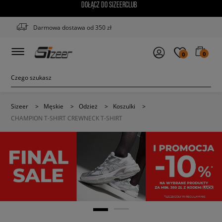
DOŁĄCZ DO SIZEERCLUB
Darmowa dostawa od 350 zł
0
0
Sizeer
>
Męskie
>
Odzież
>
Koszulki
>
CHAMPION T-SHIRT CREWNECK T-SHIRT