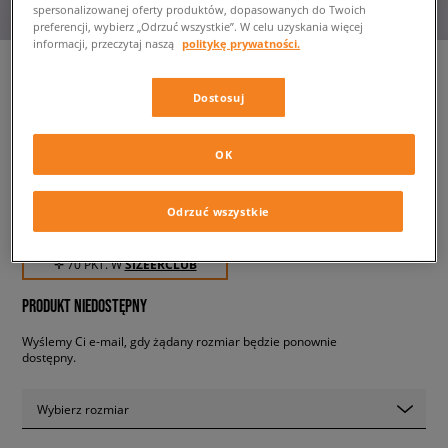
spersonalizowanej oferty produktów, dopasowanych do Twoich
preferencji, wybierz „Odrzuć wszystkie”. W celu uzyskania więcej
informacji, przeczytaj naszą
politykę prywatności.
Dostosuj
CHAMPION T-SHIRT
CREWNECK T-SHIRT
OK
męskie, koszulki
Odrzuć wszystkie
69,99 zł
z VAT
✛ 70 PKT. W
SIZEERCLUB
PRODUKT NIEDOSTĘPNY
Wyślemy Ci e-mail, gdy żądany rozmiar będzie ponownie
dostępny.
Wybierz rozmiar