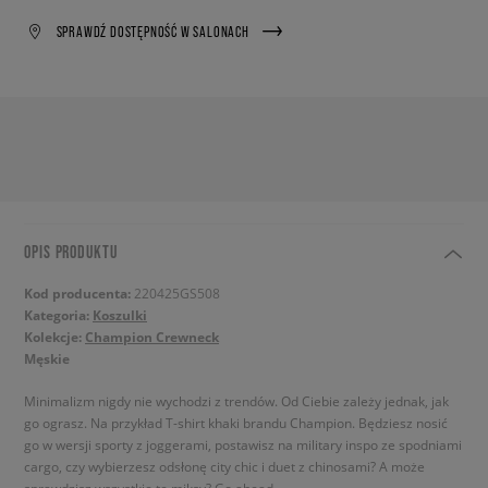
SPRAWDŹ DOSTĘPNOŚĆ W SALONACH
OPIS PRODUKTU
Kod producenta:
220425GS508
Kategoria:
Koszulki
Kolekcje:
Champion Crewneck
Męskie
Minimalizm nigdy nie wychodzi z trendów. Od Ciebie zależy jednak, jak
go ograsz. Na przykład T-shirt khaki brandu Champion. Będziesz nosić
go w wersji sporty z joggerami, postawisz na military inspo ze spodniami
cargo, czy wybierzesz odsłonę city chic i duet z chinosami? A może