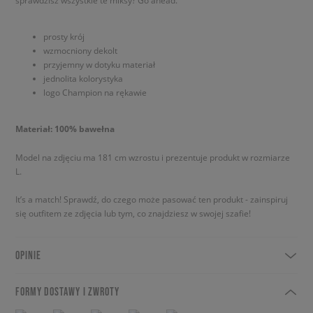
sprawdzisz wszystkie te miksy? Go ahead.
prosty krój
wzmocniony dekolt
przyjemny w dotyku materiał
jednolita kolorystyka
logo Champion na rękawie
Materiał: 100% bawełna
Model na zdjęciu ma 181 cm wzrostu i prezentuje produkt w rozmiarze
L.
It’s a match! Sprawdź, do czego może pasować ten produkt - zainspiruj
się outfitem ze zdjęcia lub tym, co znajdziesz w swojej szafie!
OPINIE
FORMY DOSTAWY I ZWROTY