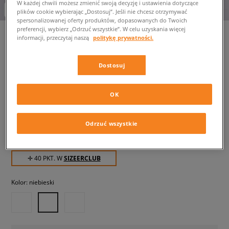
W każdej chwili możesz zmienić swoją decyzję i ustawienia dotyczące
-10% za min. 350 zł kod: LUCK
plików cookie wybierając „Dostosuj”. Jeśli nie chcesz otrzymywać
spersonalizowanej oferty produktów, dopasowanych do Twoich
preferencji, wybierz „Odrzuć wszystkie”. W celu uzyskania więcej
informacji, przeczytaj naszą
politykę prywatności.
CHAMPION T-SHIRT
Dostosuj
CREWNECK T-SHIRT
damskie, koszulki
OK
39,99 zł
z VAT
Odrzuć wszystkie
49,99 zł
-20%
(najniższa cena z 30 dni przed obniżką)
119,99 zł
-67%
(Cena początkowa)
✛ 40 PKT. W
SIZEERCLUB
Kolor:
niebieski