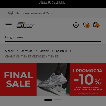
DOŁĄCZ DO SIZEERCLUB
Darmowa dostawa od 350 zł
0
0
Sizeer
>
Damskie
>
Odzież
>
Koszulki
>
CHAMPION T-SHIRT CREWNECK T-SHIRT