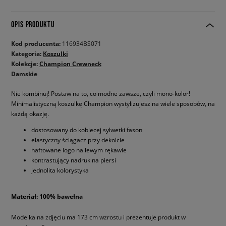
OPIS PRODUKTU
Kod producenta:
116934BS071
Kategoria:
Koszulki
Kolekcje:
Champion Crewneck
Damskie
Nie kombinuj! Postaw na to, co modne zawsze, czyli mono-kolor!
Minimalistyczną koszulkę Champion wystylizujesz na wiele sposobów, na
każdą okazję.
dostosowany do kobiecej sylwetki fason
elastyczny ściągacz przy dekolcie
haftowane logo na lewym rękawie
kontrastujący nadruk na piersi
jednolita kolorystyka
Materiał: 100% bawełna
Modelka na zdjęciu ma 173 cm wzrostu i prezentuje produkt w