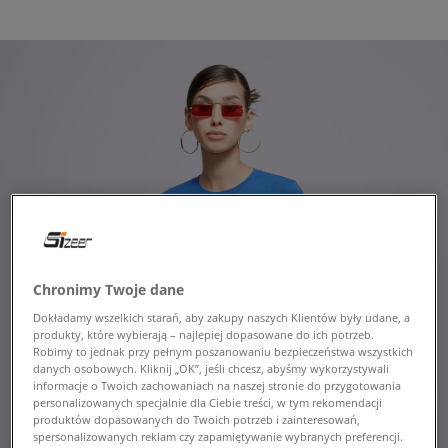
Chronimy Twoje dane
Dokładamy wszelkich starań, aby zakupy naszych Klientów były udane, a
produkty, które wybierają – najlepiej dopasowane do ich potrzeb.
Robimy to jednak przy pełnym poszanowaniu bezpieczeństwa wszystkich
danych osobowych. Kliknij „OK”, jeśli chcesz, abyśmy wykorzystywali
informacje o Twoich zachowaniach na naszej stronie do przygotowania
personalizowanych specjalnie dla Ciebie treści, w tym rekomendacji
produktów dopasowanych do Twoich potrzeb i zainteresowań,
spersonalizowanych reklam czy zapamiętywanie wybranych preferencji.