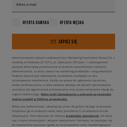
Adres e-mail
OFERTA DAMSKA
OFERTA MĘSKA
ZAPISZ SIĘ
Administratorem danych osobowych jest Marketing Investment Group S.A. z
siedzibą w Krakowie (31-871), os. Dywizjonu 303 paw. 1, udostępnione
powyżej dane będą przetwarzane w prawnie uzasadnionym interesie
administratora, za który uważa się marketing produktów i usług własnych.
Podanie danych jest dobrowolne, aczkolwiek niezbędne w celu
otrzymywania newslettera. Każdy ma prawo do zgłoszenia sprzeciwu
wobec przetwarzania, a także żądania dostępu do danych, sprostowania,
usunięcia lub ograniczenia przetwarzania oraz prawo wniesienia skargi do
Pełną treść oświadczenia o ochronie prywatności
organu nadzorczego.
można znaleźć w Polityce prywatności.
Rabat jest jednorazowy i obowiązuje przez 48 godzin od jego otrzymania.
Znajdziesz go w osobnym mailu, który prześlemy Ci po kliknięciu w link
produktów specjalnych
aktywacyjny. Kod rabatowy nie dotyczy
, nie łączy
się z innymi promocjami i akcjami specjalnymi. Pamiętaj, że zapisując się
do newslettera wyrażasz zgodę na otrzymywanie treści marketingowych.