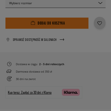
Wybierz rozmiar
DODAJ DO KOSZYKA
SPRAWDŹ DOSTĘPNOŚĆ W SALONACH
Dostawa w ciągu
2 - 5 dni roboczych
Darmowa dostawa od 350 zł
30 dni na zwrot
Kup teraz.
Zapłać za 30 dni z Klarną