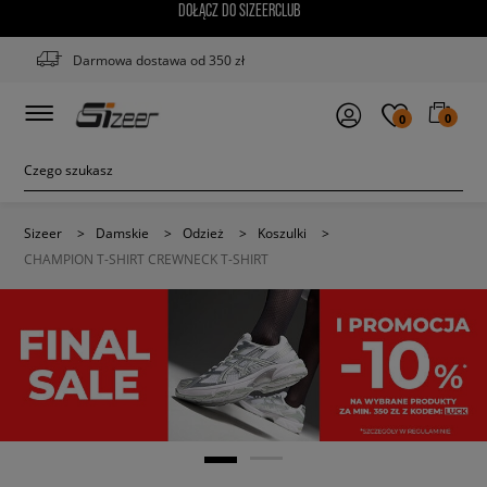
DOŁĄCZ DO SIZEERCLUB
Darmowa dostawa od 350 zł
0
0
Sizeer
>
Damskie
>
Odzież
>
Koszulki
>
CHAMPION T-SHIRT CREWNECK T-SHIRT