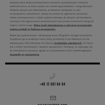
powyżej dane będą przetwarzane w prawnie uzasadnionym interesie
administratora, za który uważa się marketing produktów i usług własnych.
Podanie danych jest dobrowolne, aczkolwiek niezbędne w celu
otrzymywania newslettera. Każdy ma prawo do zgłoszenia sprzeciwu
wobec przetwarzania, a także żądania dostępu do danych, sprostowania,
usunięcia lub ograniczenia przetwarzania oraz prawo wniesienia skargi do
Pełną treść oświadczenia o ochronie prywatności
organu nadzorczego.
można znaleźć w Polityce prywatności.
Rabat jest jednorazowy i obowiązuje przez 48 godzin od jego otrzymania.
Znajdziesz go w osobnym mailu, który prześlemy Ci po kliknięciu w link
produktów specjalnych
aktywacyjny. Kod rabatowy nie dotyczy
, nie łączy
się z innymi promocjami i akcjami specjalnymi. Pamiętaj, że zapisując się
do newslettera wyrażasz zgodę na otrzymywanie treści marketingowych.
Szczegóły w regulaminie
.
+48 12 681 84 84