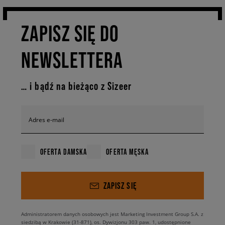
ZAPISZ SIĘ DO
NEWSLETTERA
… i bądź na bieżąco z Sizeer
Adres e-mail
OFERTA DAMSKA
OFERTA MĘSKA
ZAPISZ SIĘ
Administratorem danych osobowych jest Marketing Investment Group S.A. z
siedzibą w Krakowie (31-871), os. Dywizjonu 303 paw. 1, udostępnione