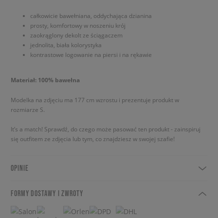
całkowicie bawełniana, oddychająca dzianina
prosty, komfortowy w noszeniu krój
zaokrąglony dekolt ze ściągaczem
jednolita, biała kolorystyka
kontrastowe logowanie na piersi i na rękawie
Materiał: 100% bawełna
Modelka na zdjęciu ma 177 cm wzrostu i prezentuje produkt w
rozmiarze S.
It’s a match! Sprawdź, do czego może pasować ten produkt - zainspiruj
się outfitem ze zdjęcia lub tym, co znajdziesz w swojej szafie!
OPINIE
FORMY DOSTAWY I ZWROTY