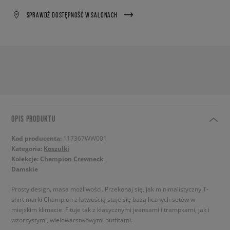
SPRAWDŹ DOSTĘPNOŚĆ W SALONACH
OPIS PRODUKTU
Kod producenta:
117367WW001
Kategoria:
Koszulki
Kolekcje:
Champion Crewneck
Damskie
Prosty design, masa możliwości. Przekonaj się, jak minimalistyczny T-
shirt marki Champion z łatwością staje się bazą licznych setów w
miejskim klimacie. Fituje tak z klasycznymi jeansami i trampkami, jak i
wzorzystymi, wielowarstwowymi outfitami.