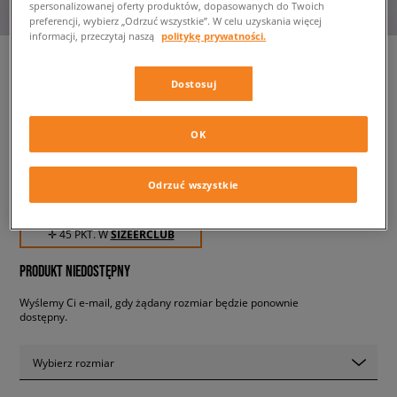
spersonalizowanej oferty produktów, dopasowanych do Twoich
preferencji, wybierz „Odrzuć wszystkie”. W celu uzyskania więcej
informacji, przeczytaj naszą
politykę prywatności.
Dostosuj
CHAMPION T-SHIRT
CREWNECK T-SHIRT
OK
damskie, koszulki
Odrzuć wszystkie
44,99 zł
z VAT
✛ 45 PKT. W
SIZEERCLUB
PRODUKT NIEDOSTĘPNY
Wyślemy Ci e-mail, gdy żądany rozmiar będzie ponownie
dostępny.
Wybierz rozmiar