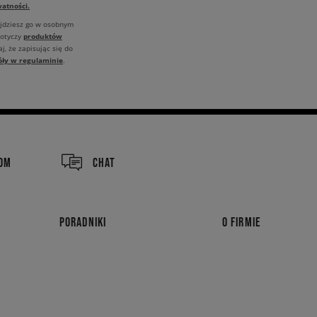
atności.
ajdziesz go w osobnym
produktów
dotyczy
j, że zapisując się do
óły w regulaminie
.
COM
CHAT
PORADNIKI
O FIRMIE