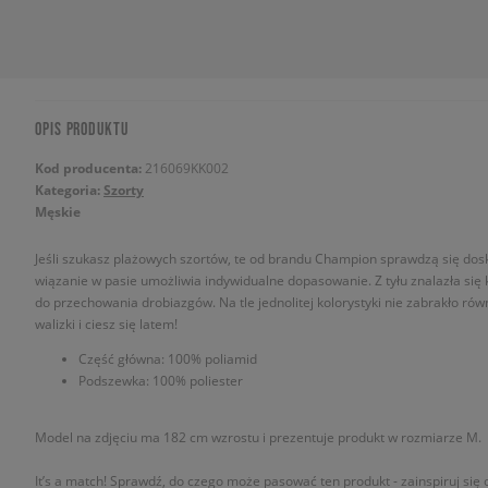
OPIS PRODUKTU
Kod producenta:
216069KK002
Kategoria:
Szorty
Męskie
Jeśli szukasz plażowych szortów, te od brandu Champion sprawdzą się dosk
wiązanie w pasie umożliwia indywidualne dopasowanie. Z tyłu znalazła się 
do przechowania drobiazgów. Na tle jednolitej kolorystyki nie zabrakło ró
walizki i ciesz się latem!
Część główna: 100% poliamid
Podszewka: 100% poliester
Model na zdjęciu ma 182 cm wzrostu i prezentuje produkt w rozmiarze M.
It’s a match! Sprawdź, do czego może pasować ten produkt - zainspiruj się o