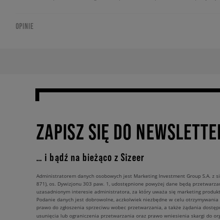
OPINIE
ZAPISZ SIĘ DO NEWSLETTE
… i bądź na bieżąco z Sizeer
Administratorem danych osobowych jest Marketing Investment Group S.A. z si
871), os. Dywizjonu 303 paw. 1, udostępnione powyżej dane będą przetwarz
uzasadnionym interesie administratora, za który uważa się marketing produkt
Podanie danych jest dobrowolne, aczkolwiek niezbędne w celu otrzymywania
prawo do zgłoszenia sprzeciwu wobec przetwarzania, a także żądania dostęp
usunięcia lub ograniczenia przetwarzania oraz prawo wniesienia skargi do o