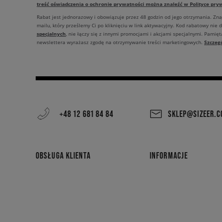
treść oświadczenia o ochronie prywatności można znaleźć w Polityce pryw
Rabat jest jednorazowy i obowiązuje przez 48 godzin od jego otrzymania. Zn
mailu, który prześlemy Ci po kliknięciu w link aktywacyjny. Kod rabatowy nie 
specjalnych
, nie łączy się z innymi promocjami i akcjami specjalnymi. Pamięta
Szczeg
newslettera wyrażasz zgodę na otrzymywanie treści marketingowych.
+48 12 681 84 84
SKLEP@SIZEER.
OBSŁUGA KLIENTA
INFORMACJE