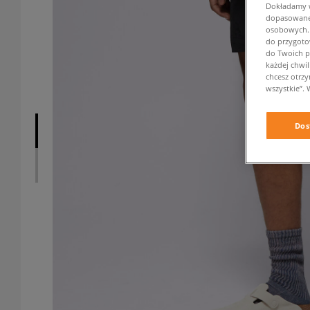
Dokładamy ws
dopasowane 
osobowych. K
do przygoto
do Twoich p
każdej chwil
chcesz otrz
wszystkie”. 
Dos