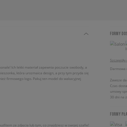
FORMY DO
Szczegóły
onale! Ich lekki materiał zapewnia poczucie swobody, a
Darmowa do
kieszonka, która urozmaica design, a przy tym przyda się
wnież firmowego logo. Pakuj ten model do wakacyjnej
Zawsze da
Czas dosta
umowy spr
30 dni na 
FORMY PŁ
utfitem ze zdjęcia lub tym, co znajdziesz w swojej szafie!