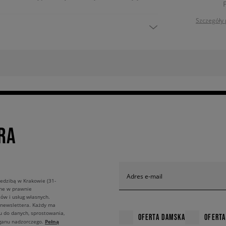
Szczegóły 
RA
Adres e-mail
edzibą w Krakowie (31-
ane w prawnie
ów i usług własnych.
 newslettera. Każdy ma
u do danych, sprostowania,
OFERTA DAMSKA
OFERTA
Pełną
rganu nadzorczego.