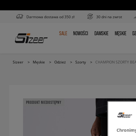
Darmowa dostawa od 350 zł
30 dni na zwrot
SALE
NOWOŚCI
DAMSKIE
MĘSKIE
DZ
SALE
NOWOŚCI
DAMSKIE
MĘSKIE
D
Sizeer
>
Męskie
>
Odzież
>
Szorty
>
CHAMPION SZORTY BE
PRODUKT NIEDOSTĘPNY
Chronimy