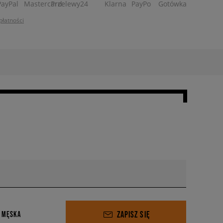
płatności
ZAPISZ SIĘ
 MĘSKA