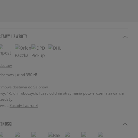
STAWY I ZWROTY
 dostaw
stawa już od 350 zł!
rmowa dostawa do Salonów
wy: 1-5 dni roboczych, licząc od dnia otrzymania potwierdzenia zawarcia
zedaży.
zwrot.
Zasady i warunki
ATNOŚCI