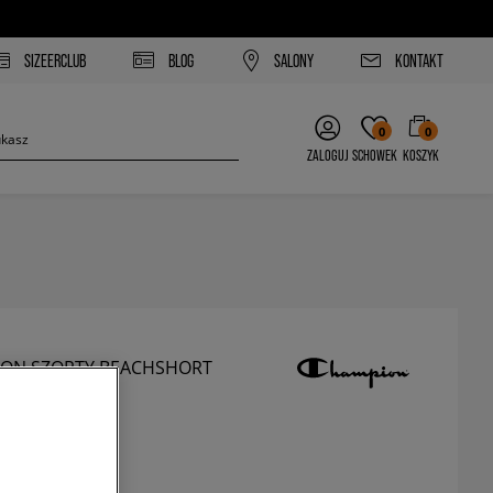
SIZEERCLUB
BLOG
SALONY
KONTAKT
0
0
ZALOGUJ
SCHOWEK
KOSZYK
ON SZORTY BEACHSHORT
zorty
ł
z VAT