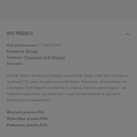
OPIS PRODUKTU
Kod producenta:
S11689MS041
Kategoria:
Klapki
Kolekcje:
Champion Soft Slipper
Damskie
Słońce, leżak i fantazyjny koktajl z parasolką. Twoje myśli też skręcają w
tę stronę? To znak, że pora na comfy klapki. Piankowe, minimalistyczne
Champion Soft Slippers to właśnie te slidesy, których potrzebujesz – do
miejskich spacerów, na wakacyjne tripy i leniuchowanie w ogrodzie
pachnącym truskawkami.
Wierzch: pianka EVA
Wyściółka: pianka EVA
Podeszwa: pianka EVA