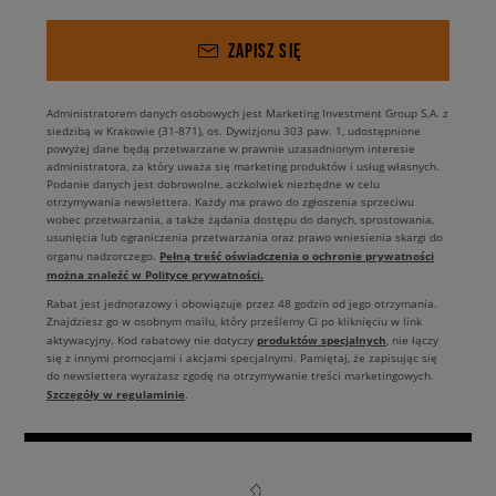
ZAPISZ SIĘ
Administratorem danych osobowych jest Marketing Investment Group S.A. z
siedzibą w Krakowie (31-871), os. Dywizjonu 303 paw. 1, udostępnione
powyżej dane będą przetwarzane w prawnie uzasadnionym interesie
administratora, za który uważa się marketing produktów i usług własnych.
Podanie danych jest dobrowolne, aczkolwiek niezbędne w celu
otrzymywania newslettera. Każdy ma prawo do zgłoszenia sprzeciwu
wobec przetwarzania, a także żądania dostępu do danych, sprostowania,
usunięcia lub ograniczenia przetwarzania oraz prawo wniesienia skargi do
Pełną treść oświadczenia o ochronie prywatności
organu nadzorczego.
można znaleźć w Polityce prywatności.
Rabat jest jednorazowy i obowiązuje przez 48 godzin od jego otrzymania.
Znajdziesz go w osobnym mailu, który prześlemy Ci po kliknięciu w link
produktów specjalnych
aktywacyjny. Kod rabatowy nie dotyczy
, nie łączy
się z innymi promocjami i akcjami specjalnymi. Pamiętaj, że zapisując się
do newslettera wyrażasz zgodę na otrzymywanie treści marketingowych.
Szczegóły w regulaminie
.