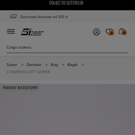
DOŁĄCZ DO SIZEERCLUB
Darmowa dostawa od 350 zł
0
0
Sizeer
>
Damskie
>
Buty
>
Klapki
>
CHAMPION SOFT SLIPPER
PRODUKT NIEDOSTĘPNY