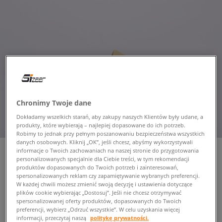
Chronimy Twoje dane
Dokładamy wszelkich starań, aby zakupy naszych Klientów były udane, a
produkty, które wybierają – najlepiej dopasowane do ich potrzeb.
Robimy to jednak przy pełnym poszanowaniu bezpieczeństwa wszystkich
danych osobowych. Kliknij „OK”, jeśli chcesz, abyśmy wykorzystywali
informacje o Twoich zachowaniach na naszej stronie do przygotowania
personalizowanych specjalnie dla Ciebie treści, w tym rekomendacji
produktów dopasowanych do Twoich potrzeb i zainteresowań,
CHAMPION SOFT SLIPPER
spersonalizowanych reklam czy zapamiętywanie wybranych preferencji.
W każdej chwili możesz zmienić swoją decyzję i ustawienia dotyczące
damskie, klapki
plików cookie wybierając „Dostosuj”. Jeśli nie chcesz otrzymywać
spersonalizowanej oferty produktów, dopasowanych do Twoich
preferencji, wybierz „Odrzuć wszystkie”. W celu uzyskania więcej
54,99 zł
informacji, przeczytaj naszą
politykę prywatności.
z VAT