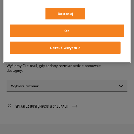
✛ 55 PKT. W
SIZEERCLUB
Dostosuj
Kolor:
beżowy
OK
Odrzuć wszystkie
PRODUKT NIEDOSTĘPNY
Wyślemy Ci e-mail, gdy żądany rozmiar będzie ponownie
dostępny.
Wybierz rozmiar
SPRAWDŹ DOSTĘPNOŚĆ W SALONACH