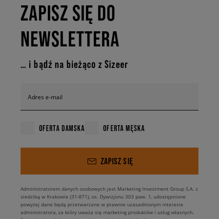
ZAPISZ SIĘ DO
NEWSLETTERA
… i bądź na bieżąco z Sizeer
Adres e-mail
OFERTA DAMSKA
OFERTA MĘSKA
ZAPISZ SIĘ
Administratorem danych osobowych jest Marketing Investment Group S.A. z
siedzibą w Krakowie (31-871), os. Dywizjonu 303 paw. 1, udostępnione
powyżej dane będą przetwarzane w prawnie uzasadnionym interesie
administratora, za który uważa się marketing produktów i usług własnych.