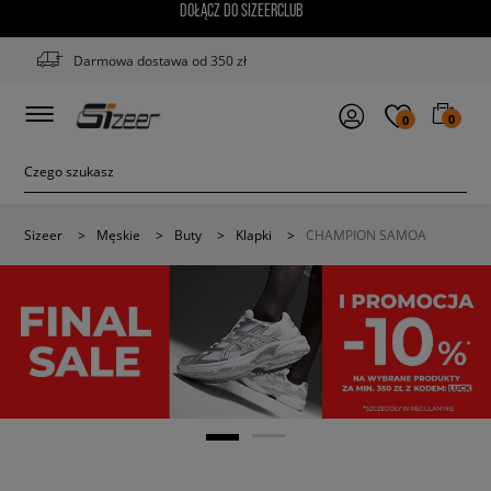
DOŁĄCZ DO SIZEERCLUB
Darmowa dostawa od 350 zł
0
0
Sizeer
>
Męskie
>
Buty
>
Klapki
>
CHAMPION SAMOA