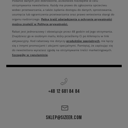
Podanie danych jest dobrowolne, aczkolwiek niezbędne w celu
otrzymywania newslettera. Każdy ma prawo do zgłoszenia sprzeciwu
wobec przetwarzania, a także żądania dostępu do danych, sprostowania,
usunięcia lub ograniczenia przetwarzania oraz prawo wniesienia skargi do
Pełną treść oświadczenia o ochronie prywatności
organu nadzorczego.
można znaleźć w Polityce prywatności.
Rabat jest jednorazowy i obowiązuje przez 48 godzin od jego otrzymania.
Znajdziesz go w osobnym mailu, który prześlemy Ci po kliknięciu w link
produktów specjalnych
aktywacyjny. Kod rabatowy nie dotyczy
, nie łączy
się z innymi promocjami i akcjami specjalnymi. Pamiętaj, że zapisując się
do newslettera wyrażasz zgodę na otrzymywanie treści marketingowych.
Szczegóły w regulaminie
.
+48 12 681 84 84
SKLEP@SIZEER.COM