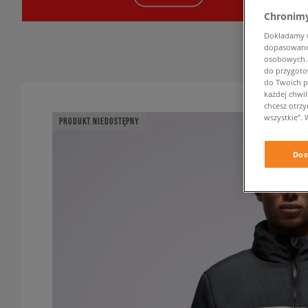
Chronimy
Dokładamy ws
dopasowane 
osobowych. K
do przygoto
do Twoich p
każdej chwil
chcesz otrz
wszystkie”. 
PRODUKT NIEDOSTĘPNY
Dos