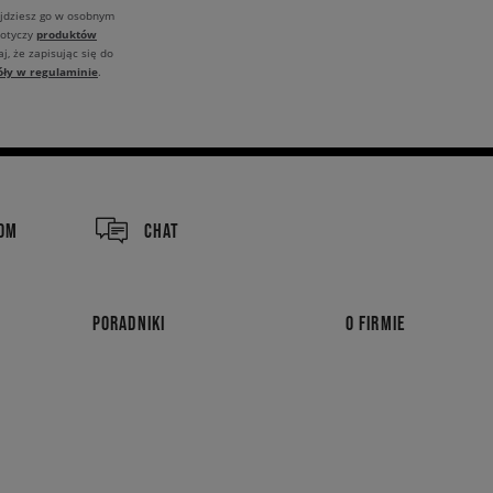
ajdziesz go w osobnym
produktów
dotyczy
j, że zapisując się do
óły w regulaminie
.
COM
CHAT
PORADNIKI
O FIRMIE