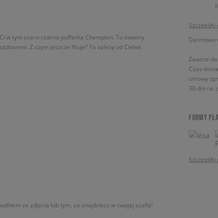
Szczegóły
 Ci w tym szaro-czarna pufferka Champion. To świetny
Darmowa do
doorem. Z czym jeszcze fituje? To zależy od Ciebie.
Zawsze da
Czas dosta
umowy spr
30 dni na 
FORMY PŁ
Szczegóły 
utfitem ze zdjęcia lub tym, co znajdziesz w swojej szafie!