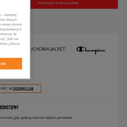
– najlepiej
kich danych
 naszej stronie
w dopasowanych
ferencji. W
j”. Jeśli nie
bierz „Odrzuć
ON KURTKA PUCHOWA JACKET
urtki zimowe
OK
zł
z VAT
0 PKT. W
SIZEERCLUB
IEDOSTĘPNY
 e-mail, gdy żądany rozmiar będzie ponownie