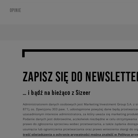
OPINIE
ZAPISZ SIĘ DO NEWSLETTE
… i bądź na bieżąco z Sizeer
Administratorem danych osobowych jest Marketing Investment Group S.A. z si
871), os. Dywizjonu 303 paw. 1, udostępnione powyżej dane będą przetwarz
uzasadnionym interesie administratora, za który uważa się marketing produkt
Podanie danych jest dobrowolne, aczkolwiek niezbędne w celu otrzymywania
prawo do zgłoszenia sprzeciwu wobec przetwarzania, a także żądania dostęp
usunięcia lub ograniczenia przetwarzania oraz prawo wniesienia skargi do o
treść oświadczenia o ochronie prywatności można znaleźć w Polityce pryw