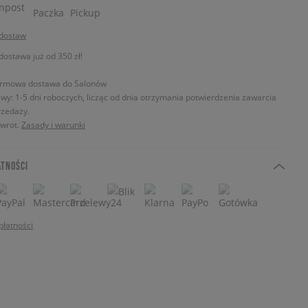
 dostaw
stawa już od 350 zł!
rmowa dostawa do Salonów
wy: 1-5 dni roboczych, licząc od dnia otrzymania potwierdzenia zawarcia
zedaży.
zwrot.
Zasady i warunki
ATNOŚCI
płatności