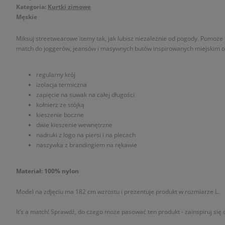
Kategoria:
Kurtki zimowe
Męskie
Miksuj streetwearowe itemy tak, jak lubisz niezależnie od pogody. Pomoże
match do joggerów, jeansów i masywnych butów inspirowanych miejskim out
regularny krój
izolacja termiczna
zapięcie na suwak na całej długości
kołnierz ze stójką
kieszenie boczne
dwie kieszenie wewnętrzne
nadruki z logo na piersi i na plecach
naszywka z brandingiem na rękawie
Materiał: 100% nylon
Model na zdjęciu ma 182 cm wzrostu i prezentuje produkt w rozmiarze L.
It’s a match! Sprawdź, do czego może pasować ten produkt - zainspiruj się o