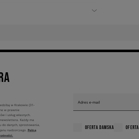
RA
Adres e-mail
edzibą w Krakowie (31-
ane w prawnie
ów i usług własnych.
 newslettera. Każdy ma
u do danych, sprostowania,
OFERTA DAMSKA
OFERTA
Pełną
rganu nadzorczego.
atności.