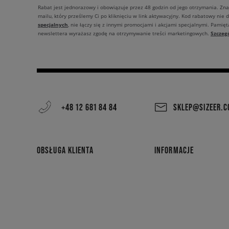
Rabat jest jednorazowy i obowiązuje przez 48 godzin od jego otrzymania. Zn
mailu, który prześlemy Ci po kliknięciu w link aktywacyjny. Kod rabatowy nie 
specjalnych
, nie łączy się z innymi promocjami i akcjami specjalnymi. Pamięta
Szczeg
newslettera wyrażasz zgodę na otrzymywanie treści marketingowych.
+48 12 681 84 84
SKLEP@SIZEER.
OBSŁUGA KLIENTA
INFORMACJE