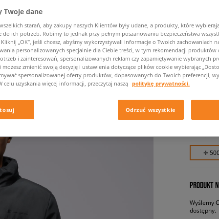
 Twoje dane
zelkich starań, aby zakupy naszych Klientów były udane, a produkty, które wybierają 
do ich potrzeb. Robimy to jednak przy pełnym poszanowaniu bezpieczeństwa wszyst
liknij „OK”, jeśli chcesz, abyśmy wykorzystywali informacje o Twoich zachowaniach na
wania personalizowanych specjalnie dla Ciebie treści, w tym rekomendacji produktó
otrzeb i zainteresowań, spersonalizowanych reklam czy zapamiętywanie wybranych pre
i możesz zmienić swoją decyzję i ustawienia dotyczące plików cookie wybierając „Dostosu
ymywać spersonalizowanej oferty produktów, dopasowanych do Twoich preferencji, wy
CHAMPI
W celu uzyskania więcej informacji, przeczytaj naszą
politykę prywatności.
męskie, k
tosuj
Odrzuć wszystkie
499,99 
✛ 50
PRODUKT N
Wyślemy Ci
dostępny.