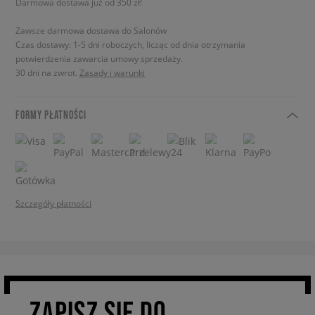
Darmowa dostawa już od 350 zł!
Zawsze darmowa dostawa do Salonów
Czas dostawy: 1-5 dni roboczych, licząc od dnia otrzymania
potwierdzenia zawarcia umowy sprzedaży.
30 dni na zwrot.
Zasady i warunki
FORMY PŁATNOŚCI
Szczegóły płatności
ZAPISZ SIĘ DO