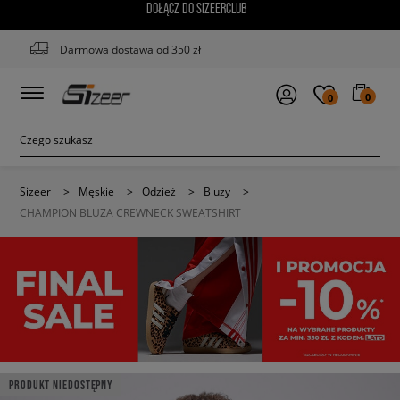
DOŁĄCZ DO SIZEERCLUB
Darmowa dostawa od 350 zł
0
0
Sizeer
>
Męskie
>
Odzież
>
Bluzy
>
CHAMPION BLUZA CREWNECK SWEATSHIRT
PRODUKT NIEDOSTĘPNY