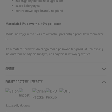
zaokrąglony dekolt ze ściągaczem
szara kolorystyka
kontrastowe logo brandu na piersi
Materiał: 51% bawełna, 49% poliester
Model na zdjęciu ma 174 cm wzrostu i prezentuje produkt w rozmiarze
L.
It’s a match! Sprawdź, do czego może pasować ten produkt - zainspiruj
się outfitem ze zdjęcia lub tym, co znajdziesz w swojej szafie!
OPINIE
FORMY DOSTAWY I ZWROTY
Szczegóły dostaw