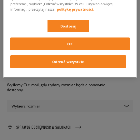
preferencji, wybierz „Odrzuć wszystkie”. W celu uzyskania więcej
informacji, przeczytaj naszą
politykę prywatności.
CHAMPION BLUZA
CREWNECK SWEATSHIRT
Dostosuj
męskie, bluzy
OK
219,99 zł
z VAT
✛ 220 PKT. W
SIZEERCLUB
Odrzuć wszystkie
PRODUKT NIEDOSTĘPNY
Wyślemy Ci e-mail, gdy żądany rozmiar będzie ponownie
dostępny.
Wybierz rozmiar
SPRAWDŹ DOSTĘPNOŚĆ W SALONACH