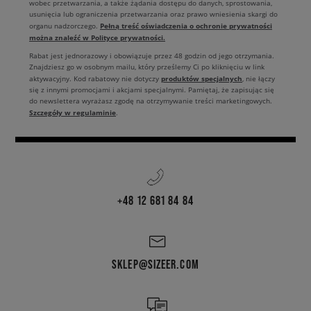
wobec przetwarzania, a także żądania dostępu do danych, sprostowania,
usunięcia lub ograniczenia przetwarzania oraz prawo wniesienia skargi do
Pełną treść oświadczenia o ochronie prywatności
organu nadzorczego.
można znaleźć w Polityce prywatności.
Rabat jest jednorazowy i obowiązuje przez 48 godzin od jego otrzymania.
Znajdziesz go w osobnym mailu, który prześlemy Ci po kliknięciu w link
produktów specjalnych
aktywacyjny. Kod rabatowy nie dotyczy
, nie łączy
się z innymi promocjami i akcjami specjalnymi. Pamiętaj, że zapisując się
do newslettera wyrażasz zgodę na otrzymywanie treści marketingowych.
Szczegóły w regulaminie
.
+48 12 681 84 84
SKLEP@SIZEER.COM