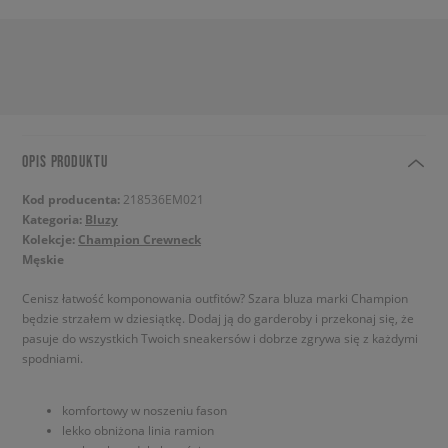
OPIS PRODUKTU
Kod producenta:
218536EM021
Kategoria:
Bluzy
Kolekcje:
Champion Crewneck
Męskie
Cenisz łatwość komponowania outfitów? Szara bluza marki Champion
będzie strzałem w dziesiątkę. Dodaj ją do garderoby i przekonaj się, że
pasuje do wszystkich Twoich sneakersów i dobrze zgrywa się z każdymi
spodniami.
komfortowy w noszeniu fason
lekko obniżona linia ramion