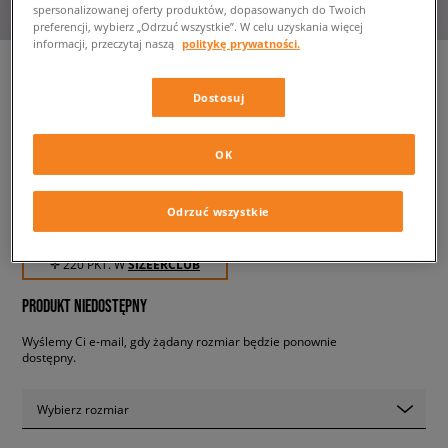
spersonalizowanej oferty produktów, dopasowanych do Twoich
preferencji, wybierz „Odrzuć wszystkie”. W celu uzyskania więcej
informacji, przeczytaj naszą
politykę prywatności.
Dostosuj
CHAMPION BEZRĘKAWNIK
VEST
OK
męskie, bezrękawniki
Odrzuć wszystkie
219,99 zł
z VAT
✛ 220 PKT. W
SIZEERCLUB
PRODUKT NIEDOSTĘPNY
Wyślemy Ci e-mail, gdy żądany rozmiar będzie ponownie
dostępny.
Wybierz rozmiar