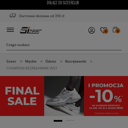
DOŁĄCZ DO SIZEERCLUB
Darmowa dostawa od 350 zł
0
0
Sizeer
>
Męskie
>
Odzież
>
Bezrękawniki
>
CHAMPION BEZRĘKAWNIK VEST