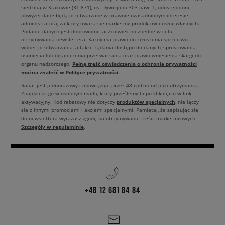
siedzibą w Krakowie (31-871), os. Dywizjonu 303 paw. 1, udostępnione
powyżej dane będą przetwarzane w prawnie uzasadnionym interesie
administratora, za który uważa się marketing produktów i usług własnych.
Podanie danych jest dobrowolne, aczkolwiek niezbędne w celu
otrzymywania newslettera. Każdy ma prawo do zgłoszenia sprzeciwu
wobec przetwarzania, a także żądania dostępu do danych, sprostowania,
usunięcia lub ograniczenia przetwarzania oraz prawo wniesienia skargi do
Pełną treść oświadczenia o ochronie prywatności
organu nadzorczego.
można znaleźć w Polityce prywatności.
Rabat jest jednorazowy i obowiązuje przez 48 godzin od jego otrzymania.
Znajdziesz go w osobnym mailu, który prześlemy Ci po kliknięciu w link
produktów specjalnych
aktywacyjny. Kod rabatowy nie dotyczy
, nie łączy
się z innymi promocjami i akcjami specjalnymi. Pamiętaj, że zapisując się
do newslettera wyrażasz zgodę na otrzymywanie treści marketingowych.
Szczegóły w regulaminie
.
+48 12 681 84 84