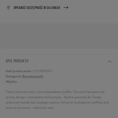
SPRAWDŹ DOSTĘPNOŚĆ W SALONACH
OPIS PRODUKTU
Kod producenta:
219188KK001
Kategoria:
Bezrękawniki
Męskie
Twórz jesienne sety z bezrękawnikiem puffer. Ten od Champion ma
prosty design i stonowaną kolorystykę - będzie pasował do Twojej
ulubionej hoodie lub ciepłego swetra. Od teraz budowanie outfitów jest
jeszcze prostsze - miksuj do woli.