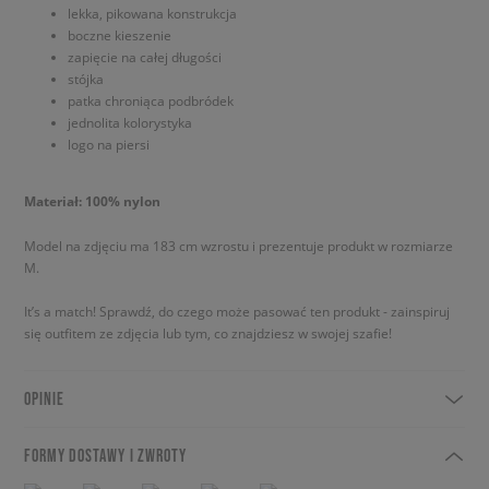
lekka, pikowana konstrukcja
boczne kieszenie
zapięcie na całej długości
stójka
patka chroniąca podbródek
jednolita kolorystyka
logo na piersi
Materiał: 100% nylon
Model na zdjęciu ma 183 cm wzrostu i prezentuje produkt w rozmiarze
M.
It’s a match! Sprawdź, do czego może pasować ten produkt - zainspiruj
się outfitem ze zdjęcia lub tym, co znajdziesz w swojej szafie!
OPINIE
FORMY DOSTAWY I ZWROTY