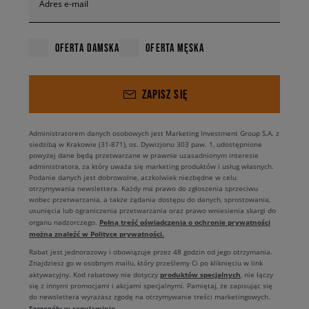
Adres e-mail
OFERTA DAMSKA
OFERTA MĘSKA
ZAPISZ SIĘ
Administratorem danych osobowych jest Marketing Investment Group S.A. z
siedzibą w Krakowie (31-871), os. Dywizjonu 303 paw. 1, udostępnione
powyżej dane będą przetwarzane w prawnie uzasadnionym interesie
administratora, za który uważa się marketing produktów i usług własnych.
Podanie danych jest dobrowolne, aczkolwiek niezbędne w celu
otrzymywania newslettera. Każdy ma prawo do zgłoszenia sprzeciwu
wobec przetwarzania, a także żądania dostępu do danych, sprostowania,
usunięcia lub ograniczenia przetwarzania oraz prawo wniesienia skargi do
Pełną treść oświadczenia o ochronie prywatności
organu nadzorczego.
można znaleźć w Polityce prywatności.
Rabat jest jednorazowy i obowiązuje przez 48 godzin od jego otrzymania.
Znajdziesz go w osobnym mailu, który prześlemy Ci po kliknięciu w link
produktów specjalnych
aktywacyjny. Kod rabatowy nie dotyczy
, nie łączy
się z innymi promocjami i akcjami specjalnymi. Pamiętaj, że zapisując się
do newslettera wyrażasz zgodę na otrzymywanie treści marketingowych.
Szczegóły w regulaminie
.