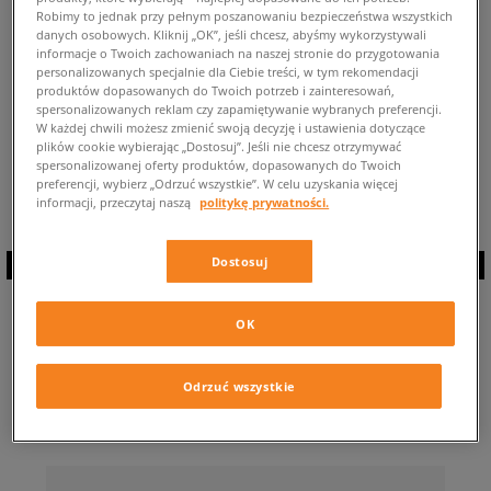
Robimy to jednak przy pełnym poszanowaniu bezpieczeństwa wszystkich
POWRÓT DO SKLEPU
danych osobowych. Kliknij „OK”, jeśli chcesz, abyśmy wykorzystywali
informacje o Twoich zachowaniach na naszej stronie do przygotowania
personalizowanych specjalnie dla Ciebie treści, w tym rekomendacji
produktów dopasowanych do Twoich potrzeb i zainteresowań,
spersonalizowanych reklam czy zapamiętywanie wybranych preferencji.
W każdej chwili możesz zmienić swoją decyzję i ustawienia dotyczące
plików cookie wybierając „Dostosuj”. Jeśli nie chcesz otrzymywać
Aktualnie przeglądasz: Buty New Balance materiał zamsz-nubuk . Liczba
spersonalizowanej oferty produktów, dopasowanych do Twoich
dostępnych modeli: 0
preferencji, wybierz „Odrzuć wszystkie”. W celu uzyskania więcej
informacji, przeczytaj naszą
politykę prywatności.
Dostosuj
ZAPISZ SIĘ DO
OK
NEWSLETTERA
Odrzuć wszystkie
… i bądź na bieżąco z Sizeer