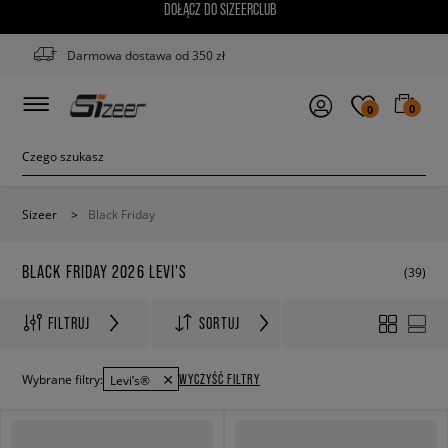
DOŁĄCZ DO SIZEERCLUB
Darmowa dostawa od 350 zł
0
0
Sizeer
>
Black Friday
BLACK FRIDAY 2026 LEVI'S
(39)
FILTRUJ
SORTUJ
WYCZYŚĆ FILTRY
Wybrane filtry:
Levi’s®