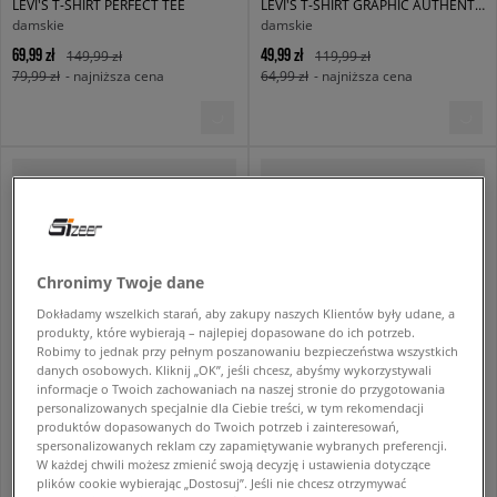
LEVI'S T-SHIRT PERFECT TEE
LEVI'S T-SHIRT GRAPHIC AUTHENTIC TSHIRT WHITES
damskie
damskie
69,99 zł
49,99 zł
149,99 zł
119,99 zł
79,99 zł
- najniższa cena
64,99 zł
- najniższa cena
Chronimy Twoje dane
Dokładamy wszelkich starań, aby zakupy naszych Klientów były udane, a
produkty, które wybierają – najlepiej dopasowane do ich potrzeb.
Robimy to jednak przy pełnym poszanowaniu bezpieczeństwa wszystkich
danych osobowych. Kliknij „OK”, jeśli chcesz, abyśmy wykorzystywali
informacje o Twoich zachowaniach na naszej stronie do przygotowania
LEVI'S T-SHIRT SS ORIGINAL HM TEE
LEVI'S T-SHIRT BOXTAB T
personalizowanych specjalnie dla Ciebie treści, w tym rekomendacji
męskie
męskie
produktów dopasowanych do Twoich potrzeb i zainteresowań,
spersonalizowanych reklam czy zapamiętywanie wybranych preferencji.
149,99 zł
59,99 zł
149,99 zł
W każdej chwili możesz zmienić swoją decyzję i ustawienia dotyczące
69,99 zł
- najniższa cena
plików cookie wybierając „Dostosuj”. Jeśli nie chcesz otrzymywać