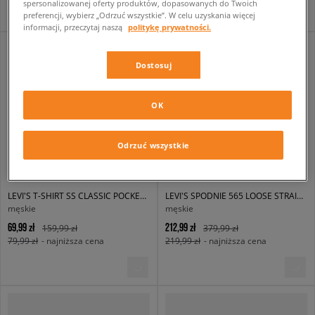
spersonalizowanej oferty produktów, dopasowanych do Twoich
preferencji, wybierz „Odrzuć wszystkie”. W celu uzyskania więcej
informacji, przeczytaj naszą
politykę prywatności.
Dostosuj
OK
Odrzuć wszystkie
LEVI'S T-SHIRT SS CLASSIC POCKET TEE BLACKS
LEVI'S SPODNIE 565 LOOSE STRAIGHT BROWNS
męskie
męskie
69,99 zł
212,99 zł
159,99 zł
379,99 zł
79,99 zł
- najniższa cena
219,99 zł
- najniższa cena