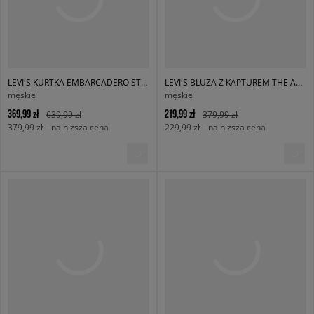
LEVI'S KURTKA EMBARCADERO STATION JKT DARK INDIGO - FLAT FIN
LEVI'S BLUZA Z KAPTUREM THE AUTHENTIC HOODIE BLACKS
męskie
męskie
369,99 zł
219,99 zł
639,99 zł
379,99 zł
379,99 zł
- najniższa cena
229,99 zł
- najniższa cena