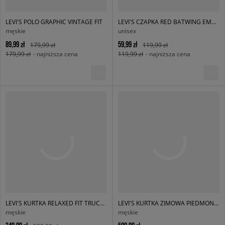
LEVI'S POLO GRAPHIC VINTAGE FIT
LEVI'S CZAPKA RED BATWING EMBROIDERED BEANIE
męskie
unisex
89,99 zł
59,99 zł
179,99 zł
119,99 zł
179,99 zł
- najniższa cena
119,99 zł
- najniższa cena
LEVI'S KURTKA RELAXED FIT TRUCKER MED INDIGO
LEVI'S KURTKA ZIMOWA PIEDMONT SHORT RED BW GREENS
męskie
męskie