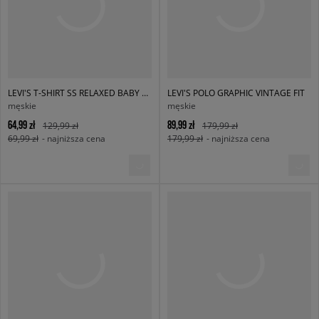
LEVI'S T-SHIRT SS RELAXED BABY TAB T NEUTRALS
LEVI'S POLO GRAPHIC VINTAGE FIT
męskie
męskie
64,99 zł
89,99 zł
129,99 zł
179,99 zł
69,99 zł
- najniższa cena
179,99 zł
- najniższa cena