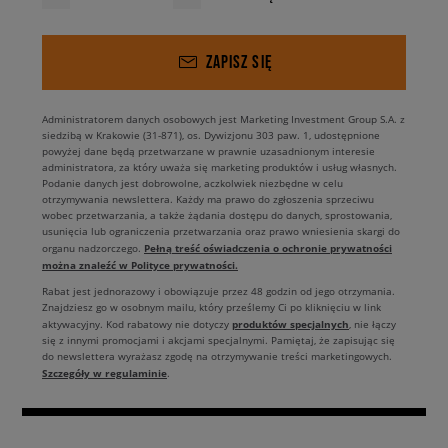
ZAPISZ SIĘ
Administratorem danych osobowych jest Marketing Investment Group S.A. z
siedzibą w Krakowie (31-871), os. Dywizjonu 303 paw. 1, udostępnione
powyżej dane będą przetwarzane w prawnie uzasadnionym interesie
administratora, za który uważa się marketing produktów i usług własnych.
Podanie danych jest dobrowolne, aczkolwiek niezbędne w celu
otrzymywania newslettera. Każdy ma prawo do zgłoszenia sprzeciwu
wobec przetwarzania, a także żądania dostępu do danych, sprostowania,
usunięcia lub ograniczenia przetwarzania oraz prawo wniesienia skargi do
Pełną treść oświadczenia o ochronie prywatności
organu nadzorczego.
można znaleźć w Polityce prywatności.
Rabat jest jednorazowy i obowiązuje przez 48 godzin od jego otrzymania.
Znajdziesz go w osobnym mailu, który prześlemy Ci po kliknięciu w link
produktów specjalnych
aktywacyjny. Kod rabatowy nie dotyczy
, nie łączy
się z innymi promocjami i akcjami specjalnymi. Pamiętaj, że zapisując się
do newslettera wyrażasz zgodę na otrzymywanie treści marketingowych.
Szczegóły w regulaminie
.