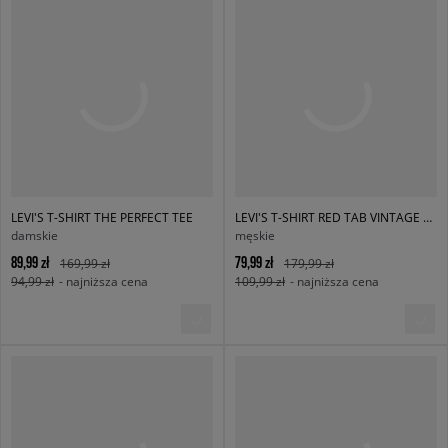
LEVI'S T-SHIRT THE PERFECT TEE
LEVI'S T-SHIRT RED TAB VINTAGE TEE MULTI-COLOR
damskie
męskie
89,99 zł
79,99 zł
169,99 zł
179,99 zł
94,99 zł
- najniższa cena
109,99 zł
- najniższa cena