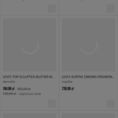
LEVI'S TOP SCULPTED BUSTIER MED.
LEVI'S KURTKA ZIMOWA PIEDMONT SHORT RED BW BLACKS
damskie
męskie
194,99 zł
739,99 zł
359,99 zł
199,99 zł
- najniższa cena