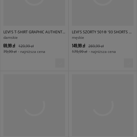
LEVI'S T-SHIRT GRAPHIC AUTHENTIC TSHIRT WHITES
LEVI'S SZORTY 501® '93 SHORTS DARK INDIGO
damskie
męskie
69,99 zł
149,99 zł
129,99 zł
269,99 zł
79,99 zł
- najniższa cena
179,99 zł
- najniższa cena