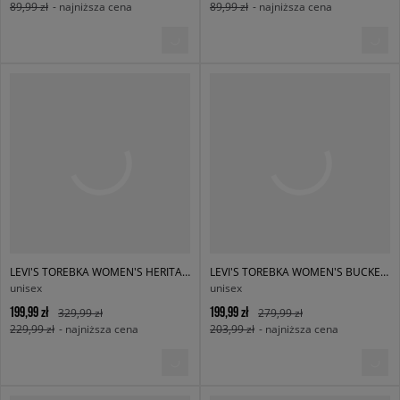
89,99 zł
- najniższa cena
89,99 zł
- najniższa cena
LEVI'S TOREBKA WOMEN'S HERITAGE TOTE-ALL
LEVI'S TOREBKA WOMEN'S BUCKET BAG
unisex
unisex
199,99 zł
199,99 zł
329,99 zł
279,99 zł
229,99 zł
- najniższa cena
203,99 zł
- najniższa cena