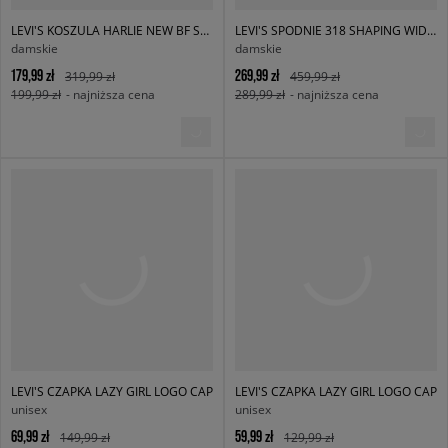
LEVI'S KOSZULA HARLIE NEW BF SHIRT BLUES
LEVI'S SPODNIE 318 SHAPING WIDE LEG
damskie
damskie
179,99 zł
269,99 zł
319,99 zł
459,99 zł
199,99 zł
- najniższa cena
289,99 zł
- najniższa cena
LEVI'S CZAPKA LAZY GIRL LOGO CAP
LEVI'S CZAPKA LAZY GIRL LOGO CAP
unisex
unisex
69,99 zł
59,99 zł
149,99 zł
129,99 zł