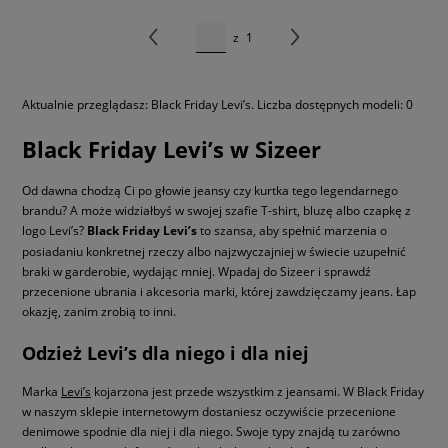
z
1
Aktualnie przeglądasz: Black Friday Levi’s. Liczba dostępnych modeli: 0
Black Friday Levi’s w Sizeer
Od dawna chodzą Ci po głowie jeansy czy kurtka tego legendarnego
brandu? A może widziałbyś w swojej szafie T-shirt, bluzę albo czapkę z
logo Levi’s?
Black Friday Levi’s
to szansa, aby spełnić marzenia o
posiadaniu konkretnej rzeczy albo najzwyczajniej w świecie uzupełnić
braki w garderobie, wydając mniej. Wpadaj do Sizeer i sprawdź
przecenione ubrania i akcesoria marki, której zawdzięczamy jeans. Łap
okazję, zanim zrobią to inni.
Odzież Levi’s dla niego i dla niej
Marka
Levi’s
kojarzona jest przede wszystkim z jeansami. W Black Friday
w naszym sklepie internetowym dostaniesz oczywiście przecenione
denimowe spodnie dla niej i dla niego. Swoje typy znajdą tu zarówno