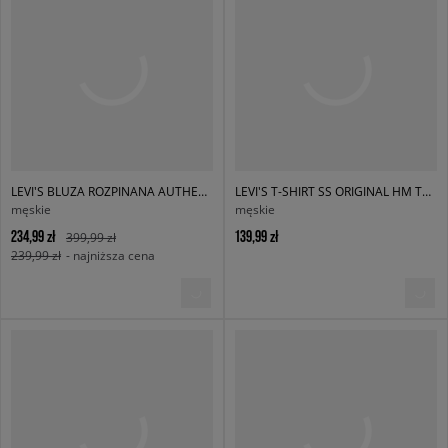
LEVI'S BLUZA ROZPINANA AUTHENTIC FULL ZIP BLACKS
LEVI'S T-SHIRT SS ORIGINAL HM TEE REDS
męskie
męskie
234,99 zł
139,99 zł
399,99 zł
239,99 zł
- najniższa cena