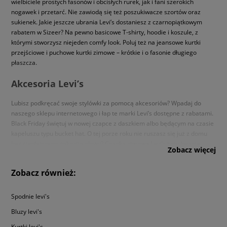
wielbiciele prostych fasonów i obcisłych rurek, jak i fani szerokich
nogawek i przetarć. Nie zawiodą się też poszukiwacze szortów oraz
sukienek. Jakie jeszcze ubrania Levi’s dostaniesz z czarnopiątkowym
rabatem w Sizeer? Na pewno basicowe T-shirty, hoodie i koszule, z
którymi stworzysz niejeden comfy look. Poluj też na jeansowe kurtki
przejściowe i puchowe kurtki zimowe – krótkie i o fasonie długiego
płaszcza.
Akcesoria Levi’s
Lubisz podkręcać swoje stylówki za pomocą akcesoriów? Wpadaj do
naszego sklepu internetowego i łap te marki Levi’s dostępne z rabatami.
Black Friday świętuj w nowej czapce z daszkiem albo będącym na czasie
kapeluszu typu bucket hat. O tej porze roku nie ruszasz się już z domu
bez cieplejszego nakrycia głowy? Czapka zimowa Levi’s typu beanie
Zobacz więcej
będzie świetnym uzupełnieniem outfitów na chłodniejszy czas i nie tylko.
Wybierzesz tę gładką czy raczej zdecydujesz się na surowy gruby splot?
Zobacz również:
W czarny piątek w Sizeer zawód nie spotka też tych, którzy za cel
postawili sobie znalezienie idealnego plecaka. Przecenione od Levi’s
mają wszystko, czego można wymagać od tego typu akcesorium. Są
Spodnie levi's
pojemne, posiadają prosty pudełkowy fason i urzekają kolorami.
Bluzy levi's
Kurtki levi's