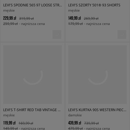
LEVI'S SPODNIE 565 97 LOOSE STRAIGHT MED INDIGO
LEVI'S SZORTY 501® 93 SHORTS
męskie
męskie
229,99 zł
149,99 zł
319,99 zł
269,99 zł
259,99 zł
- najniższa cena
179,99 zł
- najniższa cena
LEVI'S T-SHIRT RED TAB VINTAGE TEE BROWNS
LEVI'S KURTKA 90S WESTERN PIECED TRCKR WORN IN
męskie
damskie
119,99 zł
439,99 zł
169,99 zł
739,99 zł
149,99 zł
- najniższa cena
479,99 zł
- najniższa cena