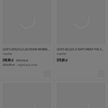
LEVI'S KOSZULA JACKSON WORKER DARK INDIGO - WORN IN
LEVI'S BLUZA Z KAPTUREM THE AUTHENTIC HOODIE BLUES
męskie
męskie
249,99 zł
379,99 zł
399,99 zł
259,99 zł
- najniższa cena