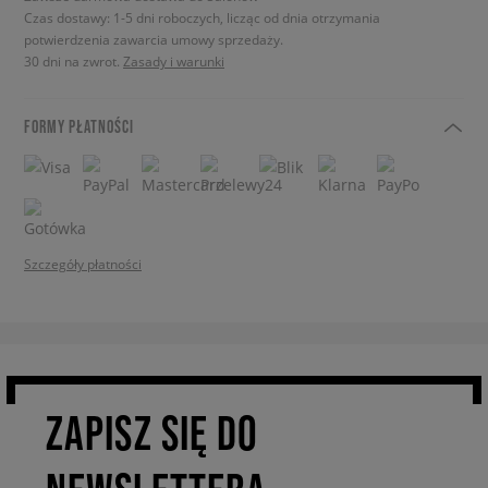
Czas dostawy: 1-5 dni roboczych, licząc od dnia otrzymania
potwierdzenia zawarcia umowy sprzedaży.
30 dni na zwrot.
Zasady i warunki
FORMY PŁATNOŚCI
Szczegóły płatności
ZAPISZ SIĘ DO