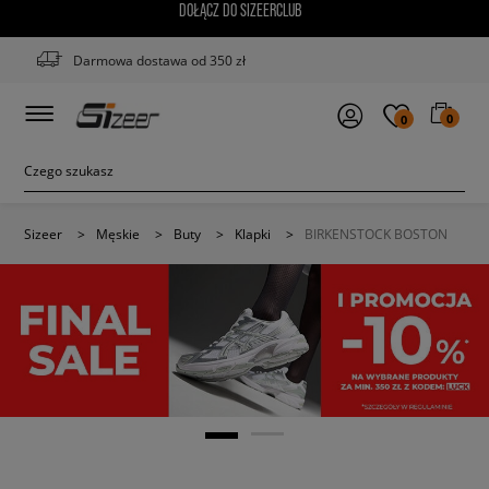
DOŁĄCZ DO SIZEERCLUB
Darmowa dostawa od 350 zł
0
0
Sizeer
>
Męskie
>
Buty
>
Klapki
>
BIRKENSTOCK BOSTON