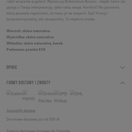
robić wrażenie w galerii. Wystarczy Birkenstock Boston – klapki, które nie
pytają o Twoją interpretację, tylko robią swoje. Komfort? Na poziomie,
który pozwala zapomnieć, że masz je na stopach. Styl? Prosty i
bezpretensjonalny, ale zauważalny. To dopiero sztuka.
Wierzch: skóra naturalna
Wyściółka: skóra naturalna
Wkładka: skóra naturalna, korek
Podeszwa: pianka EVA
OPINIE
FORMY DOSTAWY I ZWROTY
Szczegóły dostaw
Darmowa dostawa już od 350 zł!
Zawsze darmowa dostawa do Salonów