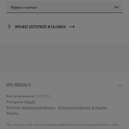
Wybierz rozmiar
SPRAWDŹ DOSTĘPNOŚĆ W SALONACH
OPIS PRODUKTU
Kod producenta:
1031676
Kategoria:
Klapki
Kolekcje:
Birkenstock Boston
Birkenstock Boston & Naples
Męskie
Nie musisz znać różnicy między dadaizmem a konceptualizmem, żeby