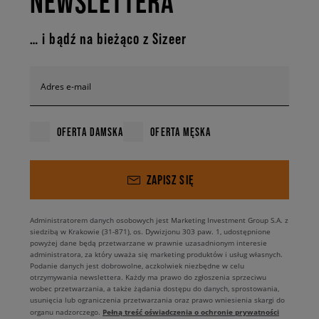
NEWSLETTERA
… i bądź na bieżąco z Sizeer
Adres e-mail
OFERTA DAMSKA
OFERTA MĘSKA
ZAPISZ SIĘ
Administratorem danych osobowych jest Marketing Investment Group S.A. z
siedzibą w Krakowie (31-871), os. Dywizjonu 303 paw. 1, udostępnione
powyżej dane będą przetwarzane w prawnie uzasadnionym interesie
administratora, za który uważa się marketing produktów i usług własnych.
Podanie danych jest dobrowolne, aczkolwiek niezbędne w celu
otrzymywania newslettera. Każdy ma prawo do zgłoszenia sprzeciwu
wobec przetwarzania, a także żądania dostępu do danych, sprostowania,
usunięcia lub ograniczenia przetwarzania oraz prawo wniesienia skargi do
Pełną treść oświadczenia o ochronie prywatności
organu nadzorczego.