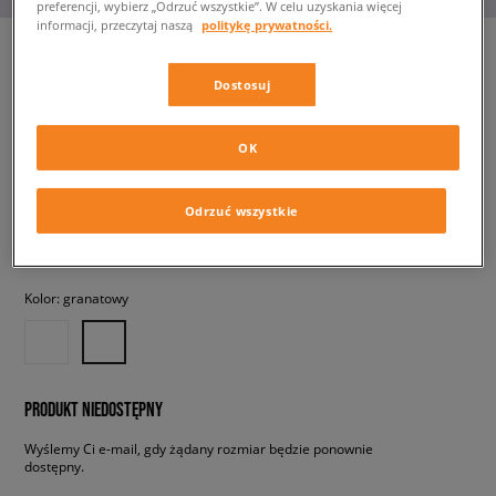
preferencji, wybierz „Odrzuć wszystkie”. W celu uzyskania więcej
informacji, przeczytaj naszą
politykę prywatności.
Dostosuj
BIRKENSTOCK BOSTON
męskie, klapki
OK
539,99 zł
z VAT
Odrzuć wszystkie
✛ 540 PKT. W
SIZEERCLUB
Kolor:
granatowy
PRODUKT NIEDOSTĘPNY
Wyślemy Ci e-mail, gdy żądany rozmiar będzie ponownie
dostępny.