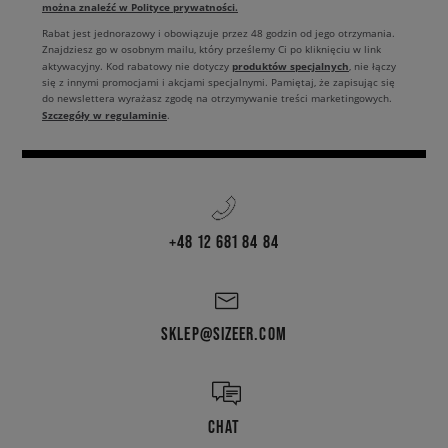
można znaleźć w Polityce prywatności.
Rabat jest jednorazowy i obowiązuje przez 48 godzin od jego otrzymania.
Znajdziesz go w osobnym mailu, który prześlemy Ci po kliknięciu w link
produktów specjalnych
aktywacyjny. Kod rabatowy nie dotyczy
, nie łączy
się z innymi promocjami i akcjami specjalnymi. Pamiętaj, że zapisując się
do newslettera wyrażasz zgodę na otrzymywanie treści marketingowych.
Szczegóły w regulaminie
.
+48 12 681 84 84
SKLEP@SIZEER.COM
CHAT