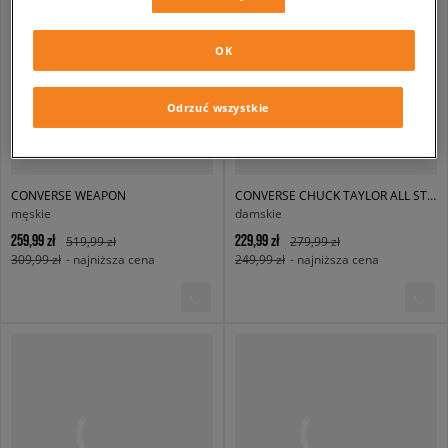
OK
Odrzuć wszystkie
CONVERSE WEAPON
CONVERSE CHUCK TAYLOR ALL STAR
męskie
damskie
259,99 zł
229,99 zł
519,99 zł
279,99 zł
309,99 zł
- najniższa cena
249,99 zł
- najniższa cena