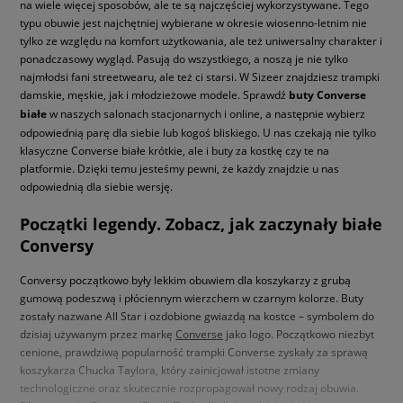
na wiele więcej sposobów, ale te są najczęściej wykorzystywane. Tego
typu obuwie jest najchętniej wybierane w okresie wiosenno-letnim nie
tylko ze względu na komfort użytkowania, ale też uniwersalny charakter i
ponadczasowy wygląd. Pasują do wszystkiego, a noszą je nie tylko
najmłodsi fani streetwearu, ale też ci starsi. W Sizeer znajdziesz trampki
damskie, męskie, jak i młodzieżowe modele. Sprawdź
buty Converse
białe
w naszych salonach stacjonarnych i online, a następnie wybierz
odpowiednią parę dla siebie lub kogoś bliskiego. U nas czekają nie tylko
klasyczne Converse białe krótkie, ale i buty za kostkę czy te na
platformie. Dzięki temu jesteśmy pewni, że każdy znajdzie u nas
odpowiednią dla siebie wersję.
Początki legendy. Zobacz, jak zaczynały białe
Conversy
Conversy początkowo były lekkim obuwiem dla koszykarzy z grubą
gumową podeszwą i płóciennym wierzchem w czarnym kolorze. Buty
zostały nazwane All Star i ozdobione gwiazdą na kostce – symbolem do
dzisiaj używanym przez markę
Converse
jako logo. Początkowo niezbyt
cenione, prawdziwą popularność trampki Converse zyskały za sprawą
koszykarza Chucka Taylora, który zainicjował istotne zmiany
technologiczne oraz skutecznie rozpropagował nowy rodzaj obuwia.