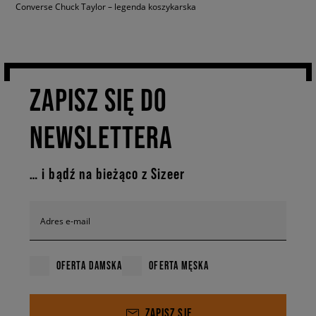
Converse męskie
Star Player 76. Jeśli jednak chcesz dorzucić do swojej
Converse Chuck Taylor – legenda koszykarska
szafy odrobinę więcej niestandardowych rozwiązań, zwróć uwagę na
Converse Chuck 70 AT-CX OX na specyficznej łódeczkowej grubej
podeszwie. Wolisz trampki za kostkę, które przyciągną uwagę
przechodniów mocnym elementem? W takim razie białe trampki
damskie Converse Run Star Hike będą dla Ciebie idealnym
rozwiązaniem. Gruba ząbkowana podeszwa doda Twoim stylizacjom
ZAPISZ SIĘ DO
odrobinę zadziornego charakteru. Czekają także modele na platformie,
jak całe białe Converse Chuck Taylor All Star Lift. Jakie jeszcze?
NEWSLETTERA
Przekonaj się i wybierz odpowiednią dla siebie parę.
Białe damskie trampki Converse, Converse
… i bądź na bieżąco z Sizeer
białe męskie i dziecięce
Zastanawiasz się, kto znajdzie u nas odpowiednie dla siebie
białe
trampki Converse
? Odpowiedź jest prosta — każdy, kto lubi
Adres e-mail
minimalistyczny, ponadczasowy, a przy tym uniwersalny vibe. Dzięki
temu, że dostępne są Converse białe krótkie, jak i wysokie, każdy
znajdzie odpowiednią parę dla siebie — na okres wiosenno-letni, jak i
OFERTA DAMSKA
OFERTA MĘSKA
jesienny. Ponadto dostępne są minimalistyczne klasyczne białe trampki,
jak i te na podeszwie na platformie, na ząbkowanej podeszwie i
charakterystycznie ukształtowanej. Ponadto u nas czekają zarówno
ZAPISZ SIĘ