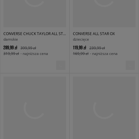
CONVERSE CHUCK TAYLOR ALL STAR LIFT
CONVERSE ALL STAR OX
damskie
dziecięce
289,99 zł
119,99 zł
399,99 zł
239,99 zł
319,99 zł
- najniższa cena
169,99 zł
- najniższa cena