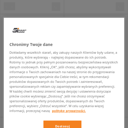
Chronimy Twoje dane
Dokładamy wszelkich starań, aby zakupy naszych Klientów były udane, a
produkty, które wybierają – najlepiej dopasowane do ich potrzeb.
Robimy to jednak przy pełnym poszanowaniu bezpieczeństwa wszystkich
danych osobowych. Kliknij „OK”, jeśli chcesz, abyśmy wykorzystywali
informacje o Twoich zachowaniach na naszej stronie do przygotowania
personalizowanych specjalnie dla Ciebie treści, w tym rekomendacji
CONVERSE CHUCK TAYLOR ALL STAR OX ALL STAR
CONVERSE CHUCK 70
produktów dopasowanych do Twoich potrzeb i zainteresowań,
dziecięce
damskie
spersonalizowanych reklam czy zapamiętywanie wybranych preferencji.
W każdej chwili możesz zmienić swoją decyzję i ustawienia dotyczące
109,99 zł
269,99 zł
219,99 zł
449,99 zł
plików cookie wybierając „Dostosuj”. Jeśli nie chcesz otrzymywać
179,99 zł
- najniższa cena
309,99 zł
- najniższa cena
spersonalizowanej oferty produktów, dopasowanych do Twoich
preferencji, wybierz „Odrzuć wszystkie”. W celu uzyskania więcej
informacji, przeczytaj naszą
politykę prywatności.
Dostosuj