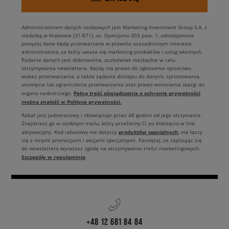
białe damskie trampki Converse
, buty Converse białe męskie, jak i
propozycje stworzone z myślą o modnych juniorach. Dlatego niezależnie
od wieku czy płci w Sizeer wybierzesz idealne dla siebie białe trampki.
Administratorem danych osobowych jest Marketing Investment Group S.A. z
Wystarczy, że zdecydujesz się na odpowiadający długości Twojej stopy
siedzibą w Krakowie (31-871), os. Dywizjonu 303 paw. 1, udostępnione
rozmiar, wybierzesz idealną dla siebie kolekcję, a następnie wrzucisz je
powyżej dane będą przetwarzane w prawnie uzasadnionym interesie
do koszyka.
administratora, za który uważa się marketing produktów i usług własnych.
Podanie danych jest dobrowolne, aczkolwiek niezbędne w celu
otrzymywania newslettera. Każdy ma prawo do zgłoszenia sprzeciwu
Z czym nosić białe trampki Converse?
wobec przetwarzania, a także żądania dostępu do danych, sprostowania,
usunięcia lub ograniczenia przetwarzania oraz prawo wniesienia skargi do
Białe trampki marki Converse to jeden z najbardziej ponadczasowych i
Pełną treść oświadczenia o ochronie prywatności
organu nadzorczego.
można znaleźć w Polityce prywatności.
uniwersalnych modeli obuwia ever. Pasują bowiem do wszystkiego i
świetnie prezentują się w każdej stylizacji. Białe damskie modele butów
Rabat jest jednorazowy i obowiązuje przez 48 godzin od jego otrzymania.
możesz nosić zarówno do krótkich legginsów typu kolarki oraz crop topu
Znajdziesz go w osobnym mailu, który prześlemy Ci po kliknięciu w link
produktów specjalnych
aktywacyjny. Kod rabatowy nie dotyczy
, nie łączy
w wydaniu sporty, jak i z jeansowymi szortami oraz bawełnianym T-
się z innymi promocjami i akcjami specjalnymi. Pamiętaj, że zapisując się
shirtem. Converse Chuck Taylor białe na platformie bez problemu
do newslettera wyrażasz zgodę na otrzymywanie treści marketingowych.
odnajdą się z szerokimi spodniami wide leg oraz dopasowanym topem.
Szczegóły w regulaminie
.
Ponadto idealnym wyborem będzie założenie butów Converse do
sukienki lub spódnicy. Z kolei
białe Converse męskie
kapitalnie
prezentują się z dżinsami oraz koszulką polo lub casualową koszulą z
podwiniętymi rękawami. Zastanawiasz się, czy będą dobrze wyglądały z
lnianymi luźnymi spodniami lub szortami? Owszem! Tego typu obuwie
dobrze wygląda zarówno w stylu sporty, casual, jak i elegant,
+48 12 681 84 84
przełamując oficjalny look z garniturem. Converse białe krótkie, jak i