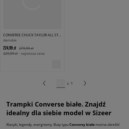
CONVERSE CHUCK TAYLOR ALL STAR MADISON MID
damskie
224,99 zł
279,99 zł
229,99 zł
- najniższa cena
z
1
Trampki Converse białe. Znajdź
idealny dla siebie model w Sizeer
Klasyki, legendy, evergreeny. Buty typu
Conversy białe
można określić