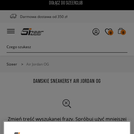
DOŁĄCZ DO SIZEERCLUB
Darmowa dostawa od 350 zł
0
0
Sizeer
>
Air Jordan OG
DAMSKIE SNEAKERSY AIR JORDAN OG
Zmień treść wyszukanej frazy. Spróbuj użyć mniejszej
ilości filtrów.