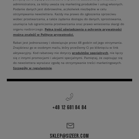
administratora, za który uważa się marketing produktów i usług własnych.
Podanie danych jest dobrowolne, aczkolwiek niezbędne w celu
otrzymywania newslettera. Każdy ma prawo do zgłoszenia sprzeciwu
wobec przetwarzania, a także żądania dostępu do danych, sprostowania,
usunięcia lub ograniczenia przetwarzania oraz prawo wniesienia skargi do
Pełną treść oświadczenia o ochronie prywatności
organu nadzorczego.
można znaleźć w Polityce prywatności.
Rabat jest jednorazowy i obowiązuje przez 48 godzin od jego otrzymania.
Znajdziesz go w osobnym mailu, który prześlemy Ci po kliknięciu w link
produktów specjalnych
aktywacyjny. Kod rabatowy nie dotyczy
, nie łączy
się z innymi promocjami i akcjami specjalnymi. Pamiętaj, że zapisując się
do newslettera wyrażasz zgodę na otrzymywanie treści marketingowych.
Szczegóły w regulaminie
.
+48 12 681 84 84
SKLEP@SIZEER.COM