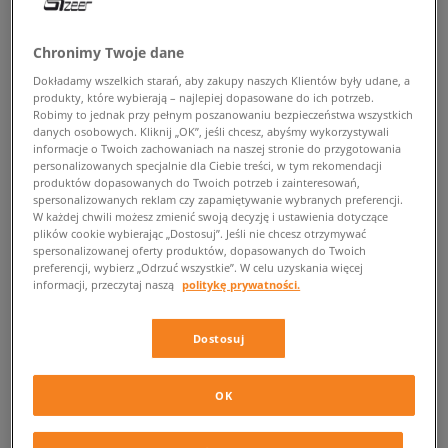
POWRÓT DO SKLEPU
Chronimy Twoje dane
Dokładamy wszelkich starań, aby zakupy naszych Klientów były udane, a
produkty, które wybierają – najlepiej dopasowane do ich potrzeb.
Robimy to jednak przy pełnym poszanowaniu bezpieczeństwa wszystkich
danych osobowych. Kliknij „OK”, jeśli chcesz, abyśmy wykorzystywali
Air Jordan OG
informacje o Twoich zachowaniach na naszej stronie do przygotowania
personalizowanych specjalnie dla Ciebie treści, w tym rekomendacji
Jedna z ciekawszych propozycji od Air Jordan już w
produktów dopasowanych do Twoich potrzeb i zainteresowań,
spersonalizowanych reklam czy zapamiętywanie wybranych preferencji.
Sizeer!
W każdej chwili możesz zmienić swoją decyzję i ustawienia dotyczące
plików cookie wybierając „Dostosuj”. Jeśli nie chcesz otrzymywać
spersonalizowanej oferty produktów, dopasowanych do Twoich
Jeśli zawsze z zazdrością patrzyłaś na design męskich kicksów
preferencji, wybierz „Odrzuć wszystkie”. W celu uzyskania więcej
sygnowanych nazwiskiem jednego z najbardziej znanych zawodników
informacji, przeczytaj naszą
politykę prywatności.
NBA, którego wybitna kariera doczekała się nawet kilkunasto
odcinkowego dokumentu opowiadającego o jego losach, to z pewnością
przypadną Ci do gustu damskie sneakersy
Air Jordan OG Wmns
. Ich
Dostosuj
wygląd absolutnie nie ustępuje wzornictwu, które prezentują męskie
modele Jordanów, a wygoda i komfort jaki zapewniają dodatkowo
wpływa na zadowolenie z ich użytkowania.
OK
Nie tylko na koszykarskie boisko – damskie kicksy