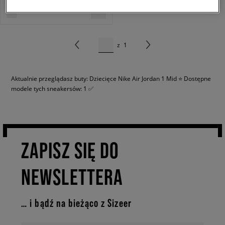
z
1
Aktualnie przeglądasz buty: Dziecięce Nike Air Jordan 1 Mid ⭐ Dostępne
modele tych sneakersów: 1 ✅
ZAPISZ SIĘ DO
NEWSLETTERA
… i bądź na bieżąco z Sizeer