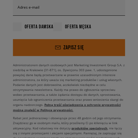
Adres e-mail
OFERTA DAMSKA
OFERTA MĘSKA
ZAPISZ SIĘ
Administratorem danych osobowych jest Marketing Investment Group S.A. z
siedzibą w Krakowie (31-871), os. Dywizjonu 303 paw. 1, udostępnione
powyżej dane będą przetwarzane w prawnie uzasadnionym interesie
administratora, za który uważa się marketing produktów i usług własnych.
Podanie danych jest dobrowolne, aczkolwiek niezbędne w celu
otrzymywania newslettera. Każdy ma prawo do zgłoszenia sprzeciwu
wobec przetwarzania, a także żądania dostępu do danych, sprostowania,
usunięcia lub ograniczenia przetwarzania oraz prawo wniesienia skargi do
Pełną treść oświadczenia o ochronie prywatności
organu nadzorczego.
można znaleźć w Polityce prywatności.
Rabat jest jednorazowy i obowiązuje przez 48 godzin od jego otrzymania.
Znajdziesz go w osobnym mailu, który prześlemy Ci po kliknięciu w link
produktów specjalnych
aktywacyjny. Kod rabatowy nie dotyczy
, nie łączy
się z innymi promocjami i akcjami specjalnymi. Pamiętaj, że zapisując się