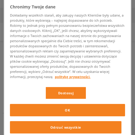
Chronimy Twoje dane
FILTRUJ
SORTUJ
Dokładamy wszelkich starań, aby zakupy naszych Klientów były udane, a
produkty, które wybierają – najlepiej dopasowane do ich potrzeb.
Robimy to jednak przy pełnym poszanowaniu bezpieczeństwa wszystkich
danych osobowych. Kliknij „OK”, jeśli chcesz, abyśmy wykorzystywali
Nie wybrano filtrów.
informacje o Twoich zachowaniach na naszej stronie do przygotowania
personalizowanych specjalnie dla Ciebie treści, w tym rekomendacji
produktów dopasowanych do Twoich potrzeb i zainteresowań,
spersonalizowanych reklam czy zapamiętywanie wybranych preferencji.
W każdej chwili możesz zmienić swoją decyzję i ustawienia dotyczące
plików cookie wybierając „Dostosuj”. Jeśli nie chcesz otrzymywać
spersonalizowanej oferty produktów, dopasowanych do Twoich
preferencji, wybierz „Odrzuć wszystkie”. W celu uzyskania więcej
informacji, przeczytaj naszą
politykę prywatności.
Dostosuj
OK
JORDAN AIR 1 MID
dziecięce
329,99 zł
479,99 zł
Odrzuć wszystkie
379,99 zł
- najniższa cena