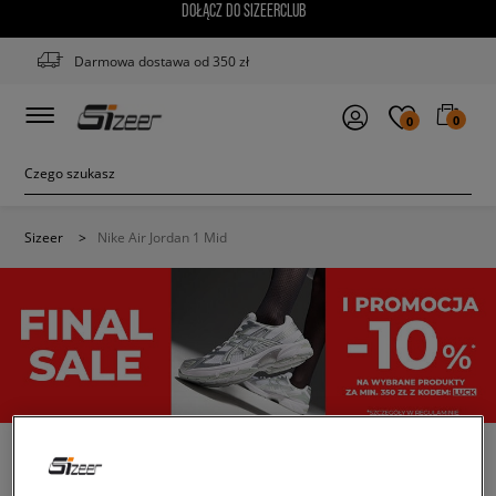
DOŁĄCZ DO SIZEERCLUB
Darmowa dostawa od 350 zł
0
0
Sizeer
>
Nike Air Jordan 1 Mid
DZIECIĘCE NIKE AIR JORDAN 1 MID
(1)