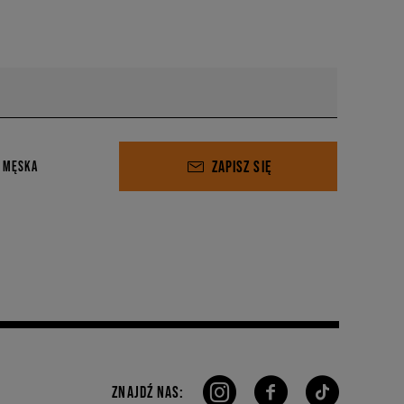
ZAPISZ SIĘ
 MĘSKA
ZNAJDŹ NAS: