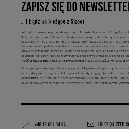
ZAPISZ SIĘ DO NEWSLETTE
… i bądź na bieżąco z Sizeer
Administratorem danych osobowych jest Marketing Investment Group S.A. z si
871), os. Dywizjonu 303 paw. 1, udostępnione powyżej dane będą przetwarz
uzasadnionym interesie administratora, za który uważa się marketing produkt
Podanie danych jest dobrowolne, aczkolwiek niezbędne w celu otrzymywania
prawo do zgłoszenia sprzeciwu wobec przetwarzania, a także żądania dostęp
usunięcia lub ograniczenia przetwarzania oraz prawo wniesienia skargi do o
treść oświadczenia o ochronie prywatności można znaleźć w Polityce pryw
Rabat jest jednorazowy i obowiązuje przez 48 godzin od jego otrzymania. Zn
mailu, który prześlemy Ci po kliknięciu w link aktywacyjny. Kod rabatowy nie 
specjalnych
, nie łączy się z innymi promocjami i akcjami specjalnymi. Pamięta
Szczeg
newslettera wyrażasz zgodę na otrzymywanie treści marketingowych.
+48 12 681 84 84
SKLEP@SIZEER.