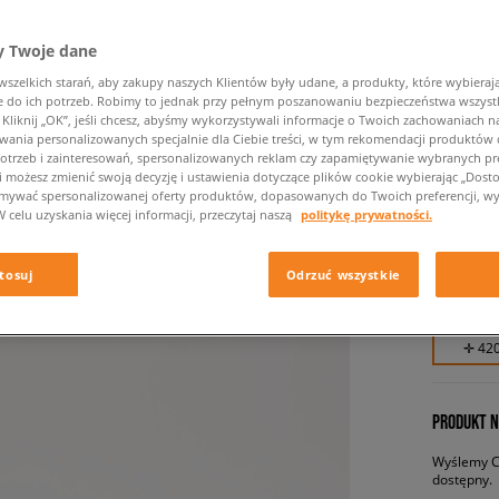
 Twoje dane
zelkich starań, aby zakupy naszych Klientów były udane, a produkty, które wybierają 
do ich potrzeb. Robimy to jednak przy pełnym poszanowaniu bezpieczeństwa wszyst
liknij „OK”, jeśli chcesz, abyśmy wykorzystywali informacje o Twoich zachowaniach na
wania personalizowanych specjalnie dla Ciebie treści, w tym rekomendacji produktó
otrzeb i zainteresowań, spersonalizowanych reklam czy zapamiętywanie wybranych pre
i możesz zmienić swoją decyzję i ustawienia dotyczące plików cookie wybierając „Dostosu
AIR JOR
ymywać spersonalizowanej oferty produktów, dopasowanych do Twoich preferencji, wy
W celu uzyskania więcej informacji, przeczytaj naszą
politykę prywatności.
męskie, s
tosuj
Odrzuć wszystkie
419,99 
✛ 42
PRODUKT N
Wyślemy Ci
dostępny.