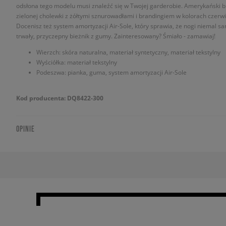
odsłona tego modelu musi znaleźć się w Twojej garderobie. Amerykański 
zielonej cholewki z żółtymi sznurowadłami i brandingiem w kolorach czerwieni
Docenisz też system amortyzacji Air-Sole, który sprawia, że nogi niemal sa
trwały, przyczepny bieżnik z gumy. Zainteresowany? Śmiało - zamawiaj!
Wierzch: skóra naturalna, materiał syntetyczny, materiał tekstylny
Wyściółka: materiał tekstylny
Podeszwa: pianka, guma, system amortyzacji Air-Sole
Kod producenta: DQ8422-300
OPINIE