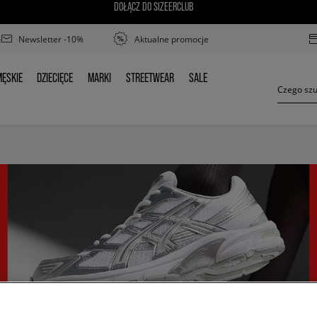
DOŁĄCZ DO SIZEERCLUB
Newsletter -10%
Aktualne promocje
ĘSKIE
DZIECIĘCE
MARKI
STREETWEAR
SALE
MĘSKIE
DZIECIĘCE
MARKI
STREETWEAR
SALE