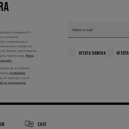
RA
Adres e-mail
edzibą w Krakowie (31-
ane w prawnie
ów i usług własnych.
 newslettera. Każdy ma
u do danych, sprostowania,
OFERTA DAMSKA
OFERTA
Pełną
rganu nadzorczego.
atności.
ajdziesz go w osobnym
produktów
dotyczy
j, że zapisując się do
óły w regulaminie
.
COM
CHAT