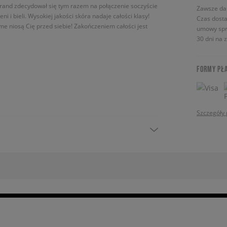
brand zdecydował się tym razem na połączenie soczyście
Zawsze da
 i bieli. Wysokiej jakości skóra nadaje całości klasy!
Czas dosta
me niosą Cię przed siebie! Zakończeniem całości jest
umowy spr
30 dni na 
FORMY PŁ
Szczegóły 