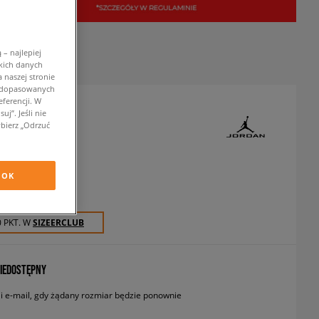
– najlepiej
kich danych
 naszej stronie
w dopasowanych
ferencji. W
j”. Jeśli nie
DAN 1 LOW SE
bierz „Odrzuć
neakersy
OK
zł
z VAT
0 PKT. W
SIZEERCLUB
IEDOSTĘPNY
 e-mail, gdy żądany rozmiar będzie ponownie