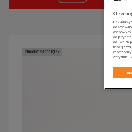
Chronimy
Dokładamy ws
dopasowane 
osobowych. K
do przygoto
do Twoich p
każdej chwil
chcesz otrz
PRODUKT NIEDOSTĘPNY
wszystkie”. 
Dos