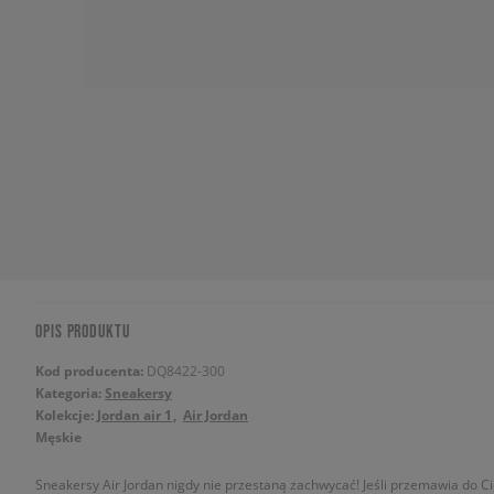
OPIS PRODUKTU
Kod producenta:
DQ8422-300
Kategoria:
Sneakersy
Kolekcje:
Jordan air 1
Air Jordan
Męskie
Sneakersy Air Jordan nigdy nie przestaną zachwycać! Jeśli przemawia do Ci