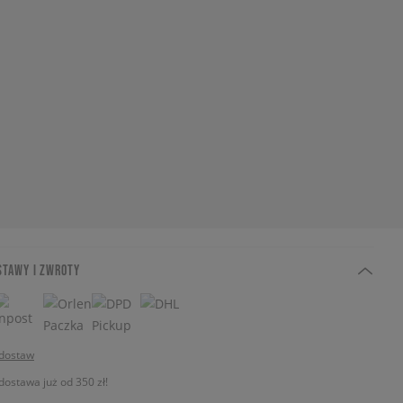
STAWY I ZWROTY
 dostaw
stawa już od 350 zł!