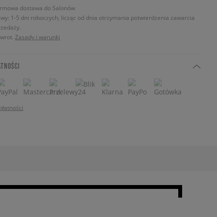
rmowa dostawa do Salonów
wy: 1-5 dni roboczych, licząc od dnia otrzymania potwierdzenia zawarcia
zedaży.
zwrot.
Zasady i warunki
ATNOŚCI
płatności